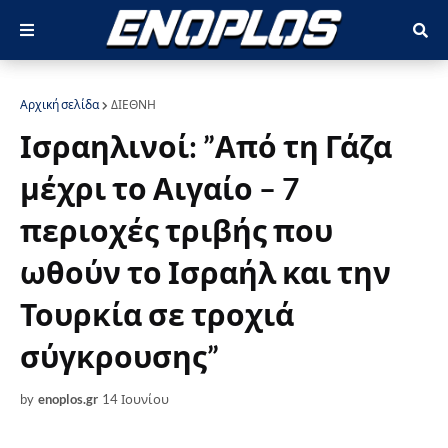
Αρχική σελίδα
ΔΙΕΘΝΗ
Ισραηλινοί: ”Από τη Γάζα
μέχρι το Αιγαίο – 7
περιοχές τριβής που
ωθούν το Ισραήλ και την
Τουρκία σε τροχιά
σύγκρουσης”
by
enoplos.gr
14 Ιουνίου