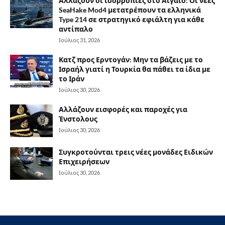
Αλλάζουν οι ισορροπίες στο Αιγαίο: Οι νέες
SeaHake Mod4 μετατρέπουν τα ελληνικά
Type 214 σε στρατηγικό εφιάλτη για κάθε
αντίπαλο
Ιούλιος 31, 2026
Κατζ προς Ερντογάν: Μην τα βάζεις με το
Ισραήλ γιατί η Τουρκία θα πάθει τα ίδια με
το Ιράν
Ιούλιος 30, 2026
Αλλάζουν εισφορές και παροχές για
Ένστολους
Ιούλιος 30, 2026
Συγκροτούνται τρεις νέες μονάδες Ειδικών
Επιχειρήσεων
Ιούλιος 30, 2026