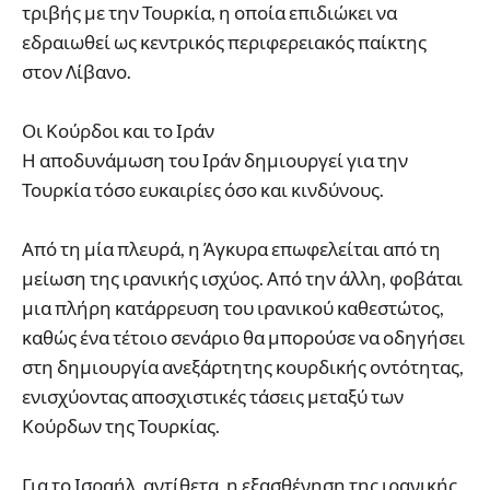
τριβής με την Τουρκία, η οποία επιδιώκει να
εδραιωθεί ως κεντρικός περιφερειακός παίκτης
στον Λίβανο.
Οι Κούρδοι και το Ιράν
Η αποδυνάμωση του Ιράν δημιουργεί για την
Τουρκία τόσο ευκαιρίες όσο και κινδύνους.
Από τη μία πλευρά, η Άγκυρα επωφελείται από τη
μείωση της ιρανικής ισχύος. Από την άλλη, φοβάται
μια πλήρη κατάρρευση του ιρανικού καθεστώτος,
καθώς ένα τέτοιο σενάριο θα μπορούσε να οδηγήσει
στη δημιουργία ανεξάρτητης κουρδικής οντότητας,
ενισχύοντας αποσχιστικές τάσεις μεταξύ των
Κούρδων της Τουρκίας.
Για το Ισραήλ, αντίθετα, η εξασθένηση της ιρανικής