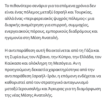
Το πιθανότερο σενάριο για τα επόμενα χρόνια δεν
είναι ένας πόλεμος μεταξύ Ισραήλ και Τουρκίας,
αλλά ένας «περιφερειακός ψυχρός πόλεμος»: μια
διαρκής αναμέτρηση για επιρροή, συμμαχίες,
ενεργειακούς πόρους, εμπορικούς διαδρόμους και
ηγεμονία στη Μέση Ανατολή.
Η αντιπαράθεση αυτή θα εκτείνεται από τη Γάζα και
τη Συρία έως τον Λίβανο, την Κύπρο, την Ελλάδα, τον
Καύκασο και ολόκληρη τη Μεσόγειο. Αν η
προηγούμενη δεκαετία χαρακτηρίστηκε από την
αντιπαράθεση Ισραήλ–Ιράν, η επόμενη ενδέχεται να
καθοριστεί από τον στρατηγικό ανταγωνισμό
μεταξύ Ιερουσαλήμ και Άγκυρας για τη διαμόρφωση
της νέας Μέσης Ανατολής.