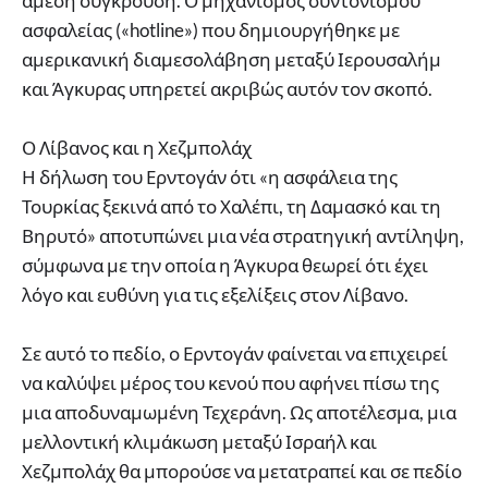
άμεση σύγκρουση. Ο μηχανισμός συντονισμού
ασφαλείας («hotline») που δημιουργήθηκε με
αμερικανική διαμεσολάβηση μεταξύ Ιερουσαλήμ
και Άγκυρας υπηρετεί ακριβώς αυτόν τον σκοπό.
Ο Λίβανος και η Χεζμπολάχ
Η δήλωση του Ερντογάν ότι «η ασφάλεια της
Τουρκίας ξεκινά από το Χαλέπι, τη Δαμασκό και τη
Βηρυτό» αποτυπώνει μια νέα στρατηγική αντίληψη,
σύμφωνα με την οποία η Άγκυρα θεωρεί ότι έχει
λόγο και ευθύνη για τις εξελίξεις στον Λίβανο.
Σε αυτό το πεδίο, ο Ερντογάν φαίνεται να επιχειρεί
να καλύψει μέρος του κενού που αφήνει πίσω της
μια αποδυναμωμένη Τεχεράνη. Ως αποτέλεσμα, μια
μελλοντική κλιμάκωση μεταξύ Ισραήλ και
Χεζμπολάχ θα μπορούσε να μετατραπεί και σε πεδίο