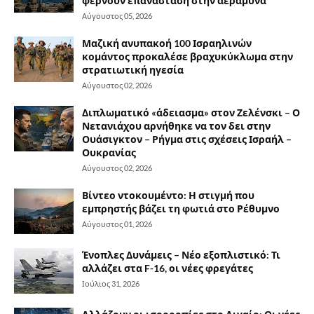
φέρνουν επανάσταση στην αεράμυνα
Αύγουστος 05, 2026
Μαζική ανυπακοή 100 Ισραηλινών
κομάντος προκαλέσε βραχυκύκλωμα στην
στρατιωτική ηγεσία
Αύγουστος 02, 2026
Διπλωματικό «άδειασμα» στον Ζελένσκι – Ο
Νετανιάχου αρνήθηκε να τον δει στην
Ουάσιγκτον – Ρήγμα στις σχέσεις Ισραήλ –
Ουκρανίας
Αύγουστος 02, 2026
Βίντεο ντοκουμέντο: Η στιγμή που
εμπρηστής βάζει τη φωτιά στο Ρέθυμνο
Αύγουστος 01, 2026
Ένοπλες Δυνάμεις – Νέο εξοπλιστικό: Τι
αλλάζει στα F-16, οι νέες φρεγάτες
Ιούλιος 31, 2026