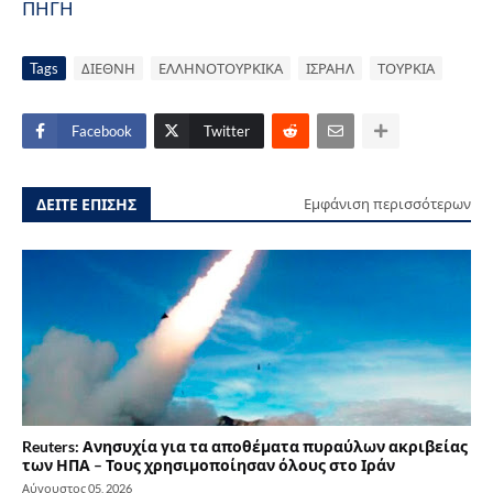
ΠΗΓΗ
Tags
ΔΙΕΘΝΗ
ΕΛΛΗΝΟΤΟΥΡΚΙΚΑ
ΙΣΡΑΗΛ
ΤΟΥΡΚΙΑ
Facebook
Twitter
ΔΕΙΤΕ ΕΠΙΣΗΣ
Εμφάνιση περισσότερων
Reuters: Ανησυχία για τα αποθέματα πυραύλων ακριβείας
των ΗΠΑ – Τους χρησιμοποίησαν όλους στο Ιράν
Αύγουστος 05, 2026