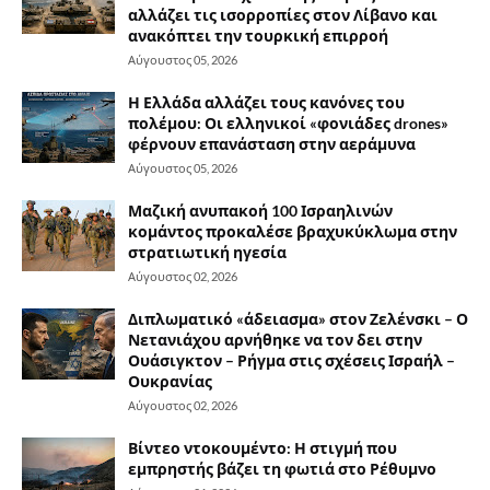
αλλάζει τις ισορροπίες στον Λίβανο και
ανακόπτει την τουρκική επιρροή
Αύγουστος 05, 2026
Η Ελλάδα αλλάζει τους κανόνες του
πολέμου: Οι ελληνικοί «φονιάδες drones»
φέρνουν επανάσταση στην αεράμυνα
Αύγουστος 05, 2026
Μαζική ανυπακοή 100 Ισραηλινών
κομάντος προκαλέσε βραχυκύκλωμα στην
στρατιωτική ηγεσία
Αύγουστος 02, 2026
Διπλωματικό «άδειασμα» στον Ζελένσκι – Ο
Νετανιάχου αρνήθηκε να τον δει στην
Ουάσιγκτον – Ρήγμα στις σχέσεις Ισραήλ –
Ουκρανίας
Αύγουστος 02, 2026
Βίντεο ντοκουμέντο: Η στιγμή που
εμπρηστής βάζει τη φωτιά στο Ρέθυμνο