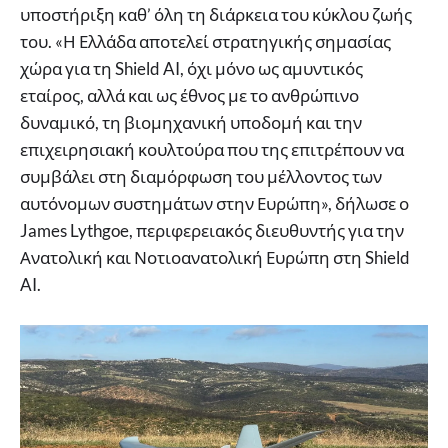
υποστήριξη καθ’ όλη τη διάρκεια του κύκλου ζωής
του. «Η Ελλάδα αποτελεί στρατηγικής σημασίας
χώρα για τη Shield AI, όχι μόνο ως αμυντικός
εταίρος, αλλά και ως έθνος με το ανθρώπινο
δυναμικό, τη βιομηχανική υποδομή και την
επιχειρησιακή κουλτούρα που της επιτρέπουν να
συμβάλει στη διαμόρφωση του μέλλοντος των
αυτόνομων συστημάτων στην Ευρώπη», δήλωσε ο
James Lythgoe, περιφερειακός διευθυντής για την
Ανατολική και Νοτιοανατολική Ευρώπη στη Shield
AI.