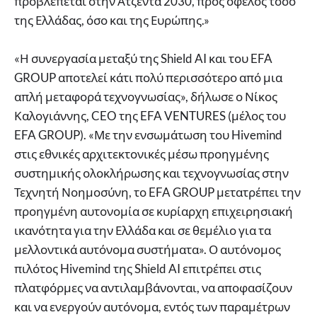
προβλέπεται στην Ατζέντα 2030, προς όφελος τόσο
της Ελλάδας, όσο και της Ευρώπης.»
«Η συνεργασία μεταξύ της Shield AI και του EFA
GROUP αποτελεί κάτι πολύ περισσότερο από μια
απλή μεταφορά τεχνογνωσίας», δήλωσε ο Νίκος
Καλογιάννης, CEO της EFA VENTURES (μέλος του
EFA GROUP). «Με την ενσωμάτωση του Hivemind
στις εθνικές αρχιτεκτονικές μέσω προηγμένης
συστημικής ολοκλήρωσης και τεχνογνωσίας στην
Τεχνητή Νοημοσύνη, το EFA GROUP μετατρέπει την
προηγμένη αυτονομία σε κυρίαρχη επιχειρησιακή
ικανότητα για την Ελλάδα και σε θεμέλιο για τα
μελλοντικά αυτόνομα συστήματα». Ο αυτόνομος
πιλότος Hivemind της Shield AI επιτρέπει στις
πλατφόρμες να αντιλαμβάνονται, να αποφασίζουν
και να ενεργούν αυτόνομα, εντός των παραμέτρων