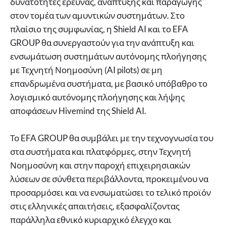
δυνατότητες έρευνας, ανάπτυξης και παραγωγής
στον τομέα των αμυντικών συστημάτων. Στο
πλαίσιο της συμφωνίας, η Shield AI και το EFA
GROUP θα συνεργαστούν για την ανάπτυξη και
ενσωμάτωση συστημάτων αυτόνομης πλοήγησης
με Τεχνητή Νοημοσύνη (AI pilots) σε μη
επανδρωμένα συστήματα, με βασικό υπόβαθρο το
λογισμικό αυτόνομης πλοήγησης και λήψης
αποφάσεων Hivemind της Shield AI.
Το EFA GROUP θα συμβάλει με την τεχνογνωσία του
στα συστήματα και πλατφόρμες, στην Τεχνητή
Νοημοσύνη και στην παροχή επιχειρησιακών
λύσεων σε σύνθετα περιβάλλοντα, προκειμένου να
προσαρμόσει και να ενσωματώσει το τελικό προϊόν
στις ελληνικές απαιτήσεις, εξασφαλίζοντας
παράλληλα εθνικό κυριαρχικό έλεγχο και