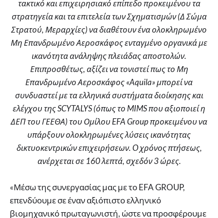
τακτικό και επιχειρησιακό επίπεδο προκειμένου τα
στρατηγεία και τα επιτελεία των Σχηματισμών (Δ Σώμα
Στρατού, Μεραρχίες) να διαθέτουν ένα ολοκληρωμένο
Μη Επανδρωμένο Αεροσκάφος ενταγμένο οργανικά με
ικανότητα ανάληψης πλειάδας αποστολών.
Επιπροσθέτως, αξίζει να τονιστεί πως το Μη
Επανδρωμένο Αεροσκάφος «Aquila» μπορεί να
συνδυαστεί με τα ελληνικά συστήματα διοίκησης και
ελέγχου της SCYTALYS (όπως το MIMS που αξιοποιεί η
ΔΕΠ του ΓΕΕΘΑ) του Ομίλου EFA Group προκειμένου να
υπάρξουν ολοκληρωμένες λύσεις ικανότητας
δικτυοκεντρικών επιχειρήσεων. O χρόνος πτήσεως,
ανέρχεται σε 160 λεπτά, σχεδόν 3 ώρες.
«Μέσω της συνεργασίας μας με το EFA GROUP,
επενδύουμε σε έναν αξιόπιστο ελληνικό
βιομηχανικό πρωταγωνιστή, ώστε να προσφέρουμε