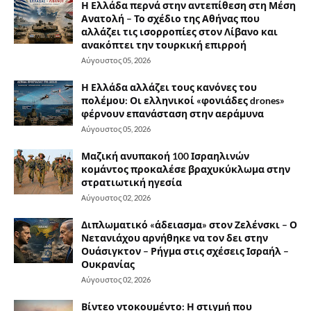
Η Ελλάδα περνά στην αντεπίθεση στη Μέση
Ανατολή – Το σχέδιο της Αθήνας που
αλλάζει τις ισορροπίες στον Λίβανο και
ανακόπτει την τουρκική επιρροή
Αύγουστος 05, 2026
Η Ελλάδα αλλάζει τους κανόνες του
πολέμου: Οι ελληνικοί «φονιάδες drones»
φέρνουν επανάσταση στην αεράμυνα
Αύγουστος 05, 2026
Μαζική ανυπακοή 100 Ισραηλινών
κομάντος προκαλέσε βραχυκύκλωμα στην
στρατιωτική ηγεσία
Αύγουστος 02, 2026
Διπλωματικό «άδειασμα» στον Ζελένσκι – Ο
Νετανιάχου αρνήθηκε να τον δει στην
Ουάσιγκτον – Ρήγμα στις σχέσεις Ισραήλ –
Ουκρανίας
Αύγουστος 02, 2026
Βίντεο ντοκουμέντο: Η στιγμή που