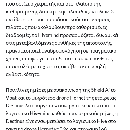
που ορίζει ο χειριστής και στο πλαίσιο της
καθορισμένης διοικητικής αλυσίδας εντολών. Σε
αντίθεση με τους παραδοσιακούς αυτόνομους
πιλότους που ακολουθούν προκαθορισμένες
διαδρομές, το Hivemind προσαρμόζεται δυναμικά
στις μεταβαλλόμενες συνθήκες της αποστολής,
πραγματοποιεί αναδρομολόγηση σε πραγματικό
χρόνο, αποφεύγει εμπόδια και εκτελεί σύνθετες
αποστολές με ταχύτητα, ακρίβεια και υψηλή
ανθεκτικότητα.
Πριν λίγες ημέρες με ανακοίνωση της Shield Ai το
Vbat και το μικρότερο drone Hornet της εταιρείας
Destinus λειτούργησαν συνεργατικά κάτω από το
λογισμικό Hivemind καθώς πριν μερικούς μήνες η
Destinus είχε ενσωματώσει το λογισμικό Hive στο
τακτικό drone Hornet καθώς και στο χαμηλού