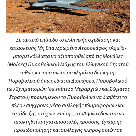
Σε τακτικό επίπεδο το ελληνικής σχεδίασης και
κατασκευής Μη Επανδρωμένο Αεροσκάφος «Aquila»
μπορεί κάλλιστα να αξιοποιηθεί από τις Μονάδες
(Μοίρες) Πυροβολικού Μάχης του Ελληνικού Στρατού
καθώς και από ανώτερα κλιμάκια διοίκησης
Πυροβολικού όπως είναι οι Διοικήσεις Πυροβολικού
των Σχηματισμών (σε επίπεδο Μεραρχιών και Σώματος
Στρατού) προκειμένου το Πυροβολικό να διαθέτει το
πλέον σύγχρονο μέσο συλλογής πληροφοριών και
κατάδειξης στόχων. Επίσης, το «Aquila» δύναται να
αποκτηθεί και για αποστολές κρούσης, έγκαιρης
προειδοποίησης και συλλογής πληροφοριών σε