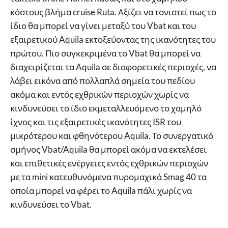
κόστους βλήμα cruise Ruta. Αξίζει να τονιστεί πως το
ίδιο θα μπορεί να γίνει μεταξύ του Vbat και του
εξαιρετικού Aquila εκτοξεύοντας της ικανότητες του
πρώτου. Πιο συγκεκριμένα το Vbat θα μπορεί να
διαχειρίζεται τα Aquila σε διαφορετικές περιοχές, να
λάβει εικόνα από πολλαπλά σημεία του πεδίου
ακόμα και εντός εχθρικών περιοχών χωρίς να
κινδυνεύσει το ίδιο εκμεταλλευόμενο το χαμηλό
ίχνος και τις εξαιρετικές ικανότητες ISR του
μικρότερου και φθηνότερου Aquila. Το συνεργατικό
σμήνος Vbat/Aquila θα μπορεί ακόμα να εκτελέσει
και επιθετικές ενέργειες εντός εχθρικών περιοχών
με τα mini κατευθυνόμενα πυρομαχικά Smag 40 τα
οποία μπορεί να φέρει το Aquila πάλι χωρίς να
κινδυνεύσει το Vbat.