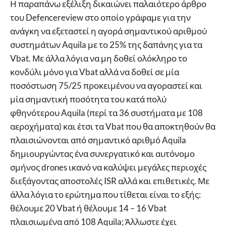
Η παραπάνω εξέλιξη δικαιώνει παλαιότερο άρθρο
του Defencereview στο οποίο γράφαμε για την
ανάγκη να εξεταστεί η αγορά σημαντικού αριθμού
συστημάτων Aquila με το 25% της δαπάνης για τα
Vbat. Με άλλα λόγια να μη δοθεί ολόκληρο το
κονδύλι μόνο για Vbat αλλά να δοθεί σε μία
ποσόστωση 75/25 προκειμένου να αγοραστεί και
μία σημαντική ποσότητα του κατά πολύ
φθηνότερου Aquila (περί τα 36 συστήματα με 108
αεροχήματα) και έτσι τα Vbat που θα αποκτηθούν θα
πλαισιώνονται από σημαντικό αριθμό Aquila
δημιουργώντας ένα συνεργατικό και αυτόνομο
σμήνος drones ικανό να καλύψει μεγάλες περιοχές
διεξάγοντας αποστολές ISR αλλά και επιθετικές. Με
άλλα λόγια το ερώτημα που τίθεται είναι το εξής:
θέλουμε 20 Vbat ή θέλουμε 14 – 16 Vbat
πλαισιωμένα από 108 Aquila; Άλλωστε έχει