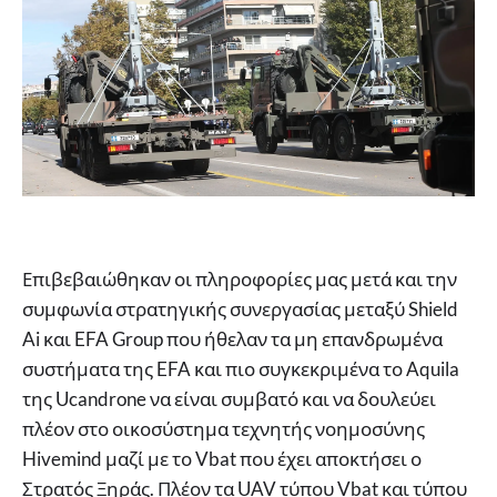
Επιβεβαιώθηκαν οι πληροφορίες μας μετά και την
συμφωνία στρατηγικής συνεργασίας μεταξύ Shield
Ai και EFA Group που ήθελαν τα μη επανδρωμένα
συστήματα της EFA και πιο συγκεκριμένα το Aquila
της Ucandrone να είναι συμβατό και να δουλεύει
πλέον στο οικοσύστημα τεχνητής νοημοσύνης
Hivemind μαζί με το Vbat που έχει αποκτήσει ο
Στρατός Ξηράς. Πλέον τα UAV τύπου Vbat και τύπου