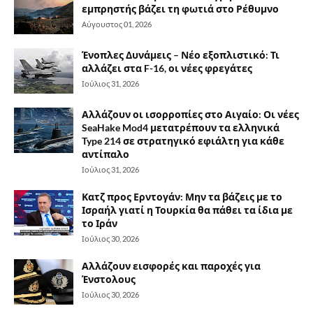
εμπρηστής βάζει τη φωτιά στο Ρέθυμνο
Αύγουστος 01, 2026
Ένοπλες Δυνάμεις – Νέο εξοπλιστικό: Τι
αλλάζει στα F-16, οι νέες φρεγάτες
Ιούλιος 31, 2026
Αλλάζουν οι ισορροπίες στο Αιγαίο: Οι νέες
SeaHake Mod4 μετατρέπουν τα ελληνικά
Type 214 σε στρατηγικό εφιάλτη για κάθε
αντίπαλο
Ιούλιος 31, 2026
Κατζ προς Ερντογάν: Μην τα βάζεις με το
Ισραήλ γιατί η Τουρκία θα πάθει τα ίδια με
το Ιράν
Ιούλιος 30, 2026
Αλλάζουν εισφορές και παροχές για
Ένστολους
Ιούλιος 30, 2026