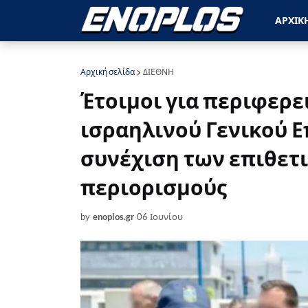
ΑΡΧΙΚ
Αρχική σελίδα
ΔΙΕΘΝΗ
Έτοιμοι για περιφερε
ισραηλινού Γενικού Ε
συνέχιση των επιθετ
περιορισμούς
by
enoplos.gr
06 Ιουνίου