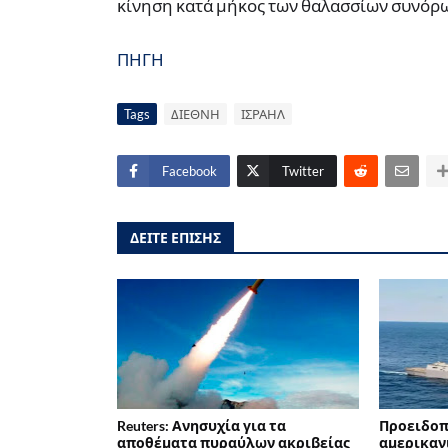
κίνηση κατά μήκος των θαλασσίων συνόρω
ΠΗΓΗ
Tags
ΔΙΕΘΝΗ
ΙΣΡΑΗΛ
Facebook
Twitter
ΔΕΙΤΕ ΕΠΙΣΗΣ
Reuters: Ανησυχία για τα
Προειδοπ
αποθέματα πυραύλων ακριβείας
αμερικαν