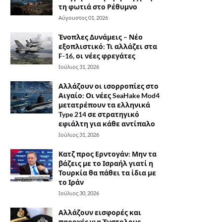
τη φωτιά στο Ρέθυμνο
Αύγουστος 01, 2026
Ένοπλες Δυνάμεις – Νέο
εξοπλιστικό: Τι αλλάζει στα
F-16, οι νέες φρεγάτες
Ιούλιος 31, 2026
Αλλάζουν οι ισορροπίες στο
Αιγαίο: Οι νέες SeaHake Mod4
μετατρέπουν τα ελληνικά
Type 214 σε στρατηγικό
εφιάλτη για κάθε αντίπαλο
Ιούλιος 31, 2026
Κατζ προς Ερντογάν: Μην τα
βάζεις με το Ισραήλ γιατί η
Τουρκία θα πάθει τα ίδια με
το Ιράν
Ιούλιος 30, 2026
Αλλάζουν εισφορές και
παροχές για Ένστολους