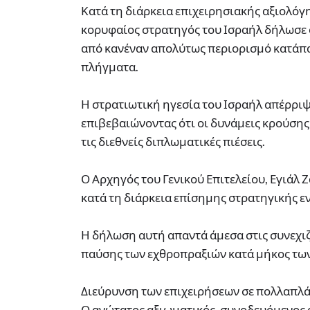
Κατά τη διάρκεια επιχειρησιακής αξιολόγ
κορυφαίος στρατηγός του Ισραήλ δήλωσε 
από κανέναν απολύτως περιορισμό κατάπαυ
πλήγματα.
Η στρατιωτική ηγεσία του Ισραήλ απέρριψ
επιβεβαιώνοντας ότι οι δυνάμεις κρούσης
τις διεθνείς διπλωματικές πιέσεις.
Ο Αρχηγός του Γενικού Επιτελείου, Εγιάλ
κατά τη διάρκεια επίσημης στρατηγικής ε
Η δήλωση αυτή απαντά άμεσα στις συνεχιζ
παύσης των εχθροπραξιών κατά μήκος τω
Διεύρυνση των επιχειρήσεων σε πολλαπλ
Ο ανώτατος αξιωματικός, συνοδευόμενος 