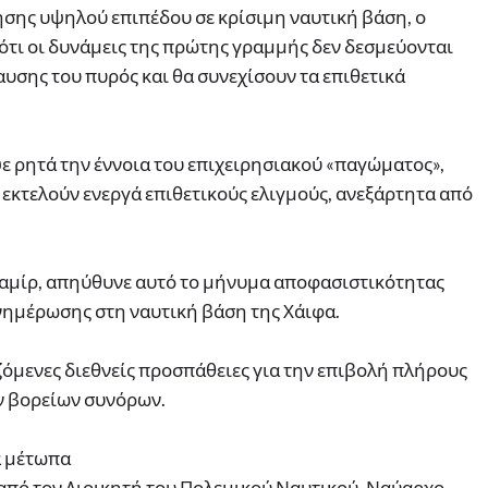
ησης υψηλού επιπέδου σε κρίσιμη ναυτική βάση, ο
ότι οι δυνάμεις της πρώτης γραμμής δεν δεσμεύονται
σης του πυρός και θα συνεχίσουν τα επιθετικά
ε ρητά την έννοια του επιχειρησιακού «παγώματος»,
 εκτελούν ενεργά επιθετικούς ελιγμούς, ανεξάρτητα από
 Ζαμίρ, απηύθυνε αυτό το μήνυμα αποφασιστικότητας
νημέρωσης στη ναυτική βάση της Χάιφα.
όμενες διεθνείς προσπάθειες για την επιβολή πλήρους
ν βορείων συνόρων.
ά μέτωπα
από τον Διοικητή του Πολεμικού Ναυτικού, Ναύαρχο