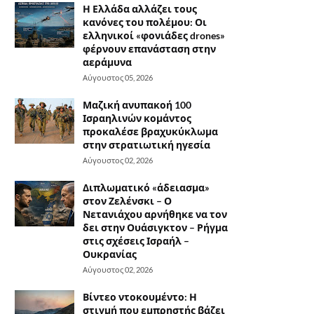
Η Ελλάδα αλλάζει τους
κανόνες του πολέμου: Οι
ελληνικοί «φονιάδες drones»
φέρνουν επανάσταση στην
αεράμυνα
Αύγουστος 05, 2026
Μαζική ανυπακοή 100
Ισραηλινών κομάντος
προκαλέσε βραχυκύκλωμα
στην στρατιωτική ηγεσία
Αύγουστος 02, 2026
Διπλωματικό «άδειασμα»
στον Ζελένσκι – Ο
Νετανιάχου αρνήθηκε να τον
δει στην Ουάσιγκτον – Ρήγμα
στις σχέσεις Ισραήλ –
Ουκρανίας
Αύγουστος 02, 2026
Βίντεο ντοκουμέντο: Η
στιγμή που εμπρηστής βάζει