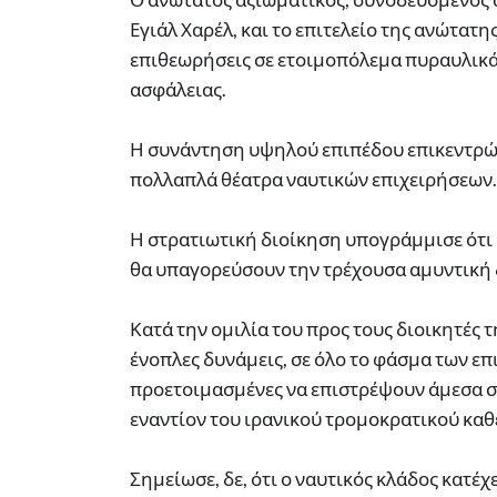
Εγιάλ Χαρέλ, και το επιτελείο της ανώτατ
επιθεωρήσεις σε ετοιμοπόλεμα πυραυλικά
ασφάλειας.
Η συνάντηση υψηλού επιπέδου επικεντρώθ
πολλαπλά θέατρα ναυτικών επιχειρήσεων.
Η στρατιωτική διοίκηση υπογράμμισε ότι 
θα υπαγορεύσουν την τρέχουσα αμυντική 
Κατά την ομιλία του προς τους διοικητές 
ένοπλες δυνάμεις, σε όλο το φάσμα των ε
προετοιμασμένες να επιστρέψουν άμεσα σε
εναντίον του ιρανικού τρομοκρατικού καθ
Σημείωσε, δε, ότι ο ναυτικός κλάδος κατέ