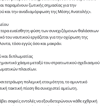
αι παραμένουν ζωτικής σημασίας για την
ύ και την αναδιαμόρφωση της Μέσης Ανατολής».
λείου
αίτερα ευαίσθητη φύση των συνεχιζόμενων θαλάσσιων
ό του ναυτικού εργάζεται για την οχύρωση της
οντα, τόσο εγγύς όσο και μακράν.
ύ και διπλωματίας
σημαντικό χάσμα μεταξύ του στρατιωτικού σχεδιασμού
ωματικών πλαισίων.
οσιτετράωρη πολεμική ετοιμότητα, το αμυντικό
ική τακτική πίεση θα συνεχιστεί αμείωτη.
άβει σαφείς εντολές να εξουδετερώνουν κάθε εχθρική