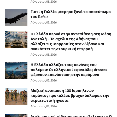
Αύγουστος 08, 2026
Γιατί η Γαλλία μέτρησε ξανά το αποτύπωμα
του Rafale
Αύγουστος 08, 2026
Η Ελλάδα περνά στην αντεπίθεση στη Μέση
Ανατολή – Το σχέδιο της Αθήνας που
αλλάζει τις ισορροπίες στον Λίβανο και
ανακόπτει την τουρκική επιρροή
Αύγουστος 05, 2026
Η Ελλάδα αλλάζει τους κανόνες του
πολέμου: Οι ελληνικοί «φονιάδες drones»
φέρνουν επανάσταση στην αεράμυνα
Αύγουστος 05, 2026
Μαζική ανυπακοή 100 Ισραηλινών
κομάντος προκαλέσε βραχυκύκλωμα στην
στρατιωτική ηγεσία
Αύγουστος 02, 2026
Διπλωματικό «άδειασμα» στον Ζελένσκι – Ο