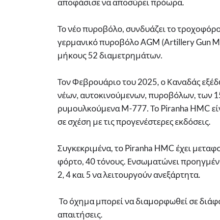
αποφάσισε να αποσύρει πρόωρα.
Το νέο πυροβόλο, συνδυάζει το τροχοφόρο 
γερμανικό πυροβόλο AGM (Artillery Gun M
μήκους 52 διαμετρημάτων.
Τον Φεβρουάριο του 2025, ο Καναδάς εξέδ
νέων, αυτοκινούμενων, πυροβόλων, των 15
ρυμουλκούμενα M-777. Το Piranha HMC είν
σε σχέση με τις προγενέστερες εκδόσεις.
Συγκεκριμένα, το Piranha HMC έχει μεταφ
φόρτο, 40 τόνους. Ενσωματώνει προηγμένο
2, 4 και 5 να λειτουργούν ανεξάρτητα.
Το όχημα μπορεί να διαμορφωθεί σε διάφο
απαιτήσεις.