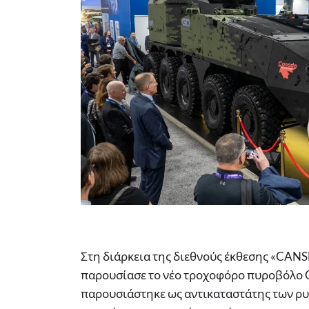
Στη διάρκεια της διεθνούς έκθεσης «CANS
παρουσίασε το νέο τροχοφόρο πυροβόλο Gr
παρουσιάστηκε ως αντικαταστάτης των ρ