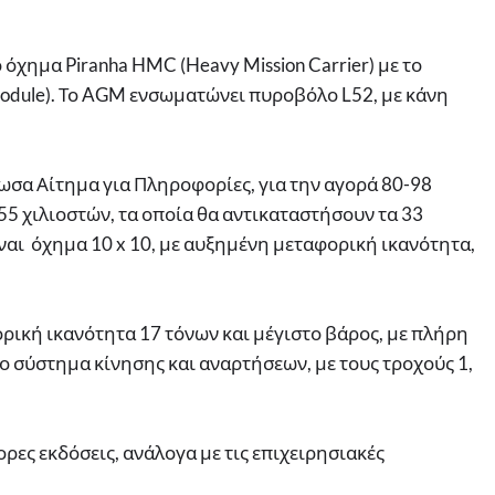
όχημα Piranha HMC (Heavy Mission Carrier) με το
odule). Το AGM ενσωματώνει πυροβόλο L52, με κάνη
ωσα Αίτημα για Πληροφορίες, για την αγορά 80-98
5 χιλιοστών, τα οποία θα αντικαταστήσουν τα 33
αι όχημα 10 x 10, με αυξημένη μεταφορική ικανότητα,
ορική ικανότητα 17 τόνων και μέγιστο βάρος, με πλήρη
 σύστημα κίνησης και αναρτήσεων, με τους τροχούς 1,
ρες εκδόσεις, ανάλογα με τις επιχειρησιακές