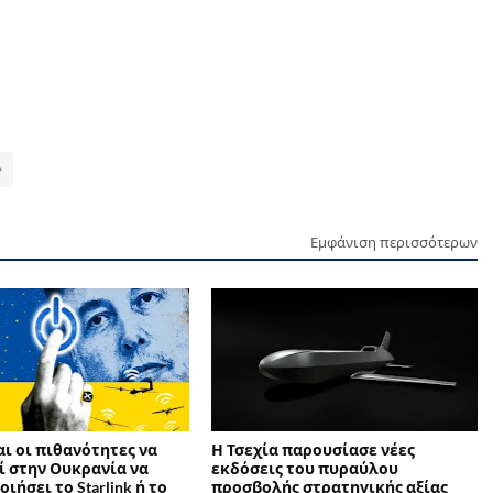
Εμφάνιση περισσότερων
αι οι πιθανότητες να
Η Τσεχία παρουσίασε νέες
ί στην Ουκρανία να
εκδόσεις του πυραύλου
ιήσει το Starlink ή το
προσβολής στρατηγικής αξίας