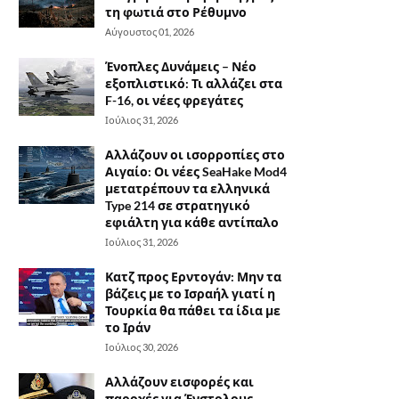
τη φωτιά στο Ρέθυμνο
Αύγουστος 01, 2026
Ένοπλες Δυνάμεις – Νέο
εξοπλιστικό: Τι αλλάζει στα
F-16, οι νέες φρεγάτες
Ιούλιος 31, 2026
Αλλάζουν οι ισορροπίες στο
Αιγαίο: Οι νέες SeaHake Mod4
μετατρέπουν τα ελληνικά
Type 214 σε στρατηγικό
εφιάλτη για κάθε αντίπαλο
Ιούλιος 31, 2026
Κατζ προς Ερντογάν: Μην τα
βάζεις με το Ισραήλ γιατί η
Τουρκία θα πάθει τα ίδια με
το Ιράν
Ιούλιος 30, 2026
Αλλάζουν εισφορές και
παροχές για Ένστολους