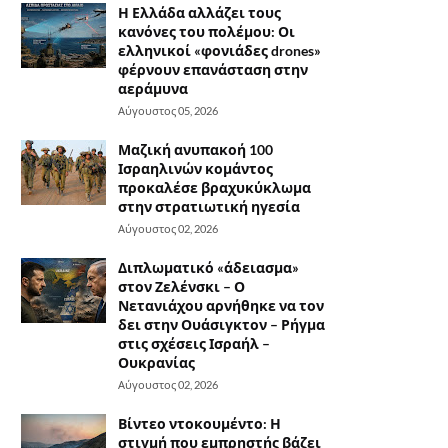
Η Ελλάδα αλλάζει τους
κανόνες του πολέμου: Οι
ελληνικοί «φονιάδες drones»
φέρνουν επανάσταση στην
αεράμυνα
Αύγουστος 05, 2026
Μαζική ανυπακοή 100
Ισραηλινών κομάντος
προκαλέσε βραχυκύκλωμα
στην στρατιωτική ηγεσία
Αύγουστος 02, 2026
Διπλωματικό «άδειασμα»
στον Ζελένσκι – Ο
Νετανιάχου αρνήθηκε να τον
δει στην Ουάσιγκτον – Ρήγμα
στις σχέσεις Ισραήλ –
Ουκρανίας
Αύγουστος 02, 2026
Βίντεο ντοκουμέντο: Η
στιγμή που εμπρηστής βάζει