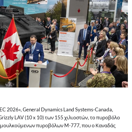
EC 2026», General Dynamics Land Systems-Canada,
izzly LAV (10 x 10) των 155 χιλιοστών, το πυροβόλο
υμουλκούμενων πυροβόλων M-777, που ο Καναδάς