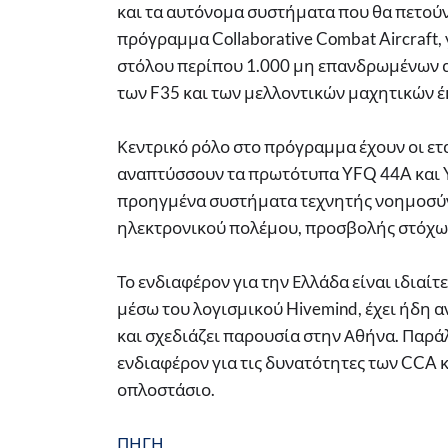
και τα αυτόνομα συστήματα που θα πετούν
πρόγραμμα Collaborative Combat Aircraft,
στόλου περίπου 1.000 μη επανδρωμένων α
των F35 και των μελλοντικών μαχητικών έκ
Κεντρικό ρόλο στο πρόγραμμα έχουν οι εται
αναπτύσσουν τα πρωτότυπα YFQ 44A και Y
προηγμένα συστήματα τεχνητής νοημοσύν
ηλεκτρονικού πολέμου, προσβολής στόχω
Το ενδιαφέρον για την Ελλάδα είναι ιδιαίτ
μέσω του λογισμικού Hivemind, έχει ήδη α
και σχεδιάζει παρουσία στην Αθήνα. Παρά
ενδιαφέρον για τις δυνατότητες των CCA 
οπλοστάσιο.
ΠΗΓΗ