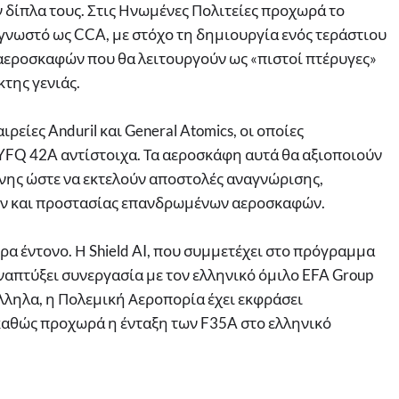
 δίπλα τους. Στις Ηνωμένες Πολιτείες προχωρά το
 γνωστό ως CCA, με στόχο τη δημιουργία ενός τεράστιου
εροσκαφών που θα λειτουργούν ως «πιστοί πτέρυγες»
της γενιάς.
ρείες Anduril και General Atomics, οι οποίες
FQ 42A αντίστοιχα. Τα αεροσκάφη αυτά θα αξιοποιούν
ης ώστε να εκτελούν αποστολές αναγνώρισης,
ν και προστασίας επανδρωμένων αεροσκαφών.
ερα έντονο. Η Shield AI, που συμμετέχει στο πρόγραμμα
ναπτύξει συνεργασία με τον ελληνικό όμιλο EFA Group
λληλα, η Πολεμική Αεροπορία έχει εκφράσει
καθώς προχωρά η ένταξη των F35A στο ελληνικό