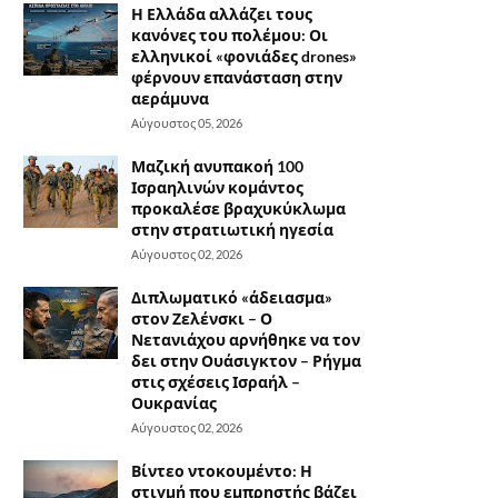
Η Ελλάδα αλλάζει τους
κανόνες του πολέμου: Οι
ελληνικοί «φονιάδες drones»
φέρνουν επανάσταση στην
αεράμυνα
Αύγουστος 05, 2026
Μαζική ανυπακοή 100
Ισραηλινών κομάντος
προκαλέσε βραχυκύκλωμα
στην στρατιωτική ηγεσία
Αύγουστος 02, 2026
Διπλωματικό «άδειασμα»
στον Ζελένσκι – Ο
Νετανιάχου αρνήθηκε να τον
δει στην Ουάσιγκτον – Ρήγμα
στις σχέσεις Ισραήλ –
Ουκρανίας
Αύγουστος 02, 2026
Βίντεο ντοκουμέντο: Η
στιγμή που εμπρηστής βάζει