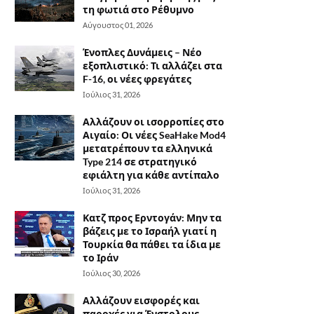
τη φωτιά στο Ρέθυμνο
Αύγουστος 01, 2026
Ένοπλες Δυνάμεις – Νέο
εξοπλιστικό: Τι αλλάζει στα
F-16, οι νέες φρεγάτες
Ιούλιος 31, 2026
Αλλάζουν οι ισορροπίες στο
Αιγαίο: Οι νέες SeaHake Mod4
μετατρέπουν τα ελληνικά
Type 214 σε στρατηγικό
εφιάλτη για κάθε αντίπαλο
Ιούλιος 31, 2026
Κατζ προς Ερντογάν: Μην τα
βάζεις με το Ισραήλ γιατί η
Τουρκία θα πάθει τα ίδια με
το Ιράν
Ιούλιος 30, 2026
Αλλάζουν εισφορές και
παροχές για Ένστολους