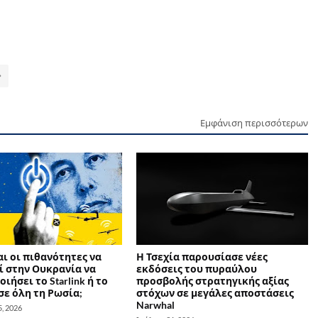
Εμφάνιση περισσότερων
αι οι πιθανότητες να
Η Τσεχία παρουσίασε νέες
ί στην Ουκρανία να
εκδόσεις του πυραύλου
ιήσει το Starlink ή το
προσβολής στρατηγικής αξίας
 σε όλη τη Ρωσία;
στόχων σε μεγάλες αποστάσεις
Narwhal
, 2026