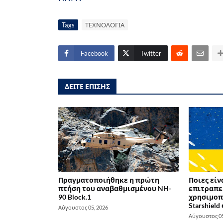
Tags
ΤΕΧΝΟΛΟΓΙΑ
Facebook
Twitter
ΔΕΙΤΕ ΕΠΙΣΗΣ
Πραγματοποιήθηκε η πρώτη
Ποιες είν
πτήση του αναβαθμισμένου NH-
επιτραπε
90 Block.1
χρησιμοπο
Starshield
Αύγουστος 05, 2026
Αύγουστος 05