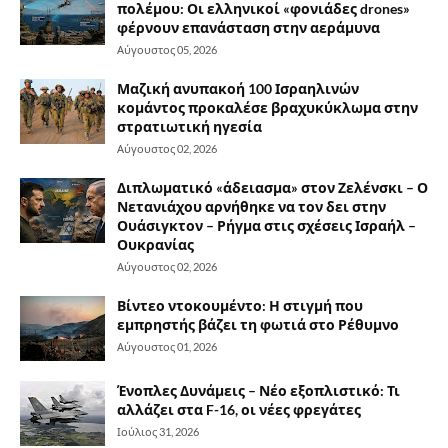
πολέμου: Οι ελληνικοί «φονιάδες drones»
φέρνουν επανάσταση στην αεράμυνα
Αύγουστος 05, 2026
Μαζική ανυπακοή 100 Ισραηλινών
κομάντος προκαλέσε βραχυκύκλωμα στην
στρατιωτική ηγεσία
Αύγουστος 02, 2026
Διπλωματικό «άδειασμα» στον Ζελένσκι – Ο
Νετανιάχου αρνήθηκε να τον δει στην
Ουάσιγκτον – Ρήγμα στις σχέσεις Ισραήλ –
Ουκρανίας
Αύγουστος 02, 2026
Βίντεο ντοκουμέντο: Η στιγμή που
εμπρηστής βάζει τη φωτιά στο Ρέθυμνο
Αύγουστος 01, 2026
Ένοπλες Δυνάμεις – Νέο εξοπλιστικό: Τι
αλλάζει στα F-16, οι νέες φρεγάτες
Ιούλιος 31, 2026