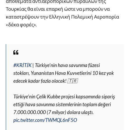
αποθέματα αντιαεροπορικών πυραύλων της
Τουρκίας θα είναι επαρκή ώστε να μπορούν να
καταστρέψουν την Ελληνική Πολεμική Αεροπορία
«δέκα φορές».
#KRİTİK
| Türkiye'nin hava savunma füzesi
stokları, Yunanistan Hava Kuvvetlerini 10 kez yok
edecek kadar fazla olacak! 🇹🇷
Türkiye'nin Çelik Kubbe projesi kapsamında sipariş
ettiği hava savunma sistemlerinin toplam değeri
7.000.000.000 (7 milyar) dolara ulaştı.
pic.twitter.com/TWMQL6nF5O