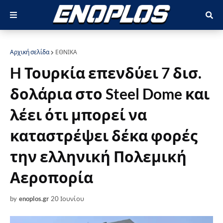
Αρχική σελίδα
ΕΘΝΙΚΑ
H Τουρκία επενδύει 7 δισ.
δολάρια στο Steel Dome και
λέει ότι μπορεί να
καταστρέψει δέκα φορές
την ελληνική Πολεμική
Αεροπορία
by
enoplos.gr
20 Ιουνίου