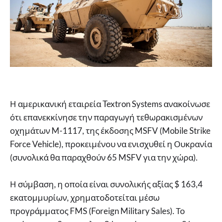
Η αμερικανική εταιρεία Textron Systems ανακοίνωσε
ότι επανεκκίνησε την παραγωγή τεθωρακισμένων
οχημάτων M-1117, της έκδοσης MSFV (Mobile Strike
Force Vehicle), προκειμένου να ενισχυθεί η Ουκρανία
(συνολικά θα παραχθούν 65 MSFV για την χώρα).
Η σύμβαση, η οποία είναι συνολικής αξίας $ 163,4
εκατομμυρίων, χρηματοδοτείται μέσω
προγράμματος FMS (Foreign Military Sales). Το