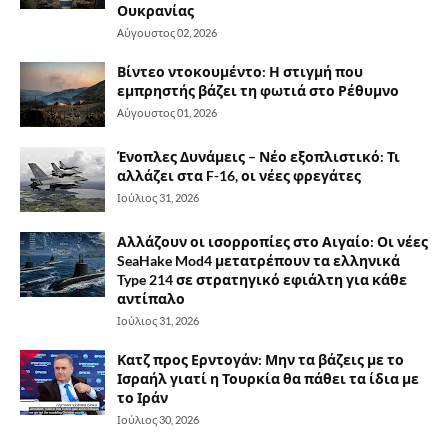
Ουκρανίας
Αύγουστος 02, 2026
Βίντεο ντοκουμέντο: Η στιγμή που
εμπρηστής βάζει τη φωτιά στο Ρέθυμνο
Αύγουστος 01, 2026
Ένοπλες Δυνάμεις – Νέο εξοπλιστικό: Τι
αλλάζει στα F-16, οι νέες φρεγάτες
Ιούλιος 31, 2026
Αλλάζουν οι ισορροπίες στο Αιγαίο: Οι νέες
SeaHake Mod4 μετατρέπουν τα ελληνικά
Type 214 σε στρατηγικό εφιάλτη για κάθε
αντίπαλο
Ιούλιος 31, 2026
Κατζ προς Ερντογάν: Μην τα βάζεις με το
Ισραήλ γιατί η Τουρκία θα πάθει τα ίδια με
το Ιράν
Ιούλιος 30, 2026