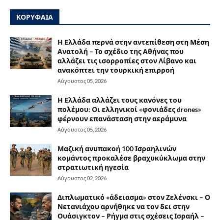
ΚΟΡΥΦΑΙΑ
Η Ελλάδα περνά στην αντεπίθεση στη Μέση
Ανατολή – Το σχέδιο της Αθήνας που
αλλάζει τις ισορροπίες στον Λίβανο και
ανακόπτει την τουρκική επιρροή
Αύγουστος 05, 2026
Η Ελλάδα αλλάζει τους κανόνες του
πολέμου: Οι ελληνικοί «φονιάδες drones»
φέρνουν επανάσταση στην αεράμυνα
Αύγουστος 05, 2026
Μαζική ανυπακοή 100 Ισραηλινών
κομάντος προκαλέσε βραχυκύκλωμα στην
στρατιωτική ηγεσία
Αύγουστος 02, 2026
Διπλωματικό «άδειασμα» στον Ζελένσκι – Ο
Νετανιάχου αρνήθηκε να τον δει στην
Ουάσιγκτον – Ρήγμα στις σχέσεις Ισραήλ –