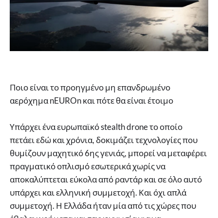
Ποιο είναι το προηγμένο μη επανδρωμένο
αερόχημα nEUROn και πότε θα είναι έτοιμο
Υπάρχει ένα ευρωπαϊκό stealth drone το οποίο
πετάει εδώ και χρόνια, δοκιμάζει τεχνολογίες που
θυμίζουν μαχητικό 6ης γενιάς, μπορεί να μεταφέρει
πραγματικό οπλισμό εσωτερικά χωρίς να
αποκαλύπτεται εύκολα από ραντάρ και σε όλο αυτό
υπάρχει και ελληνική συμμετοχή. Και όχι απλά
συμμετοχή. Η Ελλάδα ήταν μία από τις χώρες που