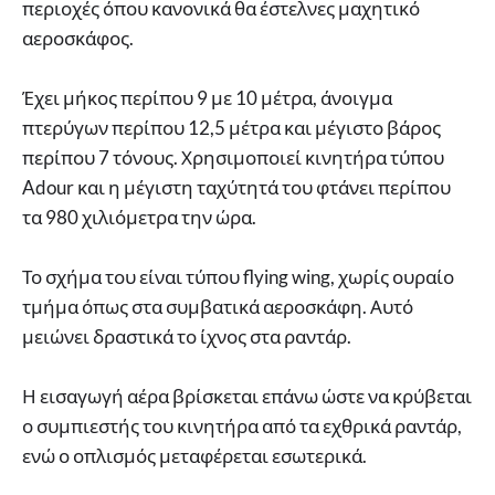
περιοχές όπου κανονικά θα έστελνες μαχητικό
αεροσκάφος.
Έχει μήκος περίπου 9 με 10 μέτρα, άνοιγμα
πτερύγων περίπου 12,5 μέτρα και μέγιστο βάρος
περίπου 7 τόνους. Χρησιμοποιεί κινητήρα τύπου
Adour και η μέγιστη ταχύτητά του φτάνει περίπου
τα 980 χιλιόμετρα την ώρα.
Το σχήμα του είναι τύπου flying wing, χωρίς ουραίο
τμήμα όπως στα συμβατικά αεροσκάφη. Αυτό
μειώνει δραστικά το ίχνος στα ραντάρ.
Η εισαγωγή αέρα βρίσκεται επάνω ώστε να κρύβεται
ο συμπιεστής του κινητήρα από τα εχθρικά ραντάρ,
ενώ ο οπλισμός μεταφέρεται εσωτερικά.