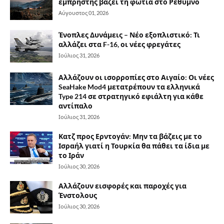
εμπρηστής βάζει τη φωτιά στο Ρέθυμνο
Αύγουστος 01, 2026
Ένοπλες Δυνάμεις – Νέο εξοπλιστικό: Τι
αλλάζει στα F-16, οι νέες φρεγάτες
Ιούλιος 31, 2026
Αλλάζουν οι ισορροπίες στο Αιγαίο: Οι νέες
SeaHake Mod4 μετατρέπουν τα ελληνικά
Type 214 σε στρατηγικό εφιάλτη για κάθε
αντίπαλο
Ιούλιος 31, 2026
Κατζ προς Ερντογάν: Μην τα βάζεις με το
Ισραήλ γιατί η Τουρκία θα πάθει τα ίδια με
το Ιράν
Ιούλιος 30, 2026
Αλλάζουν εισφορές και παροχές για
Ένστολους
Ιούλιος 30, 2026