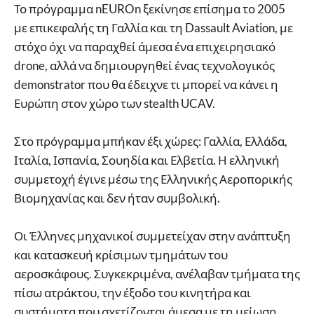
Το πρόγραμμα nEUROn ξεκίνησε επίσημα το 2005
με επικεφαλής τη Γαλλία και τη Dassault Aviation, με
στόχο όχι να παραχθεί άμεσα ένα επιχειρησιακό
drone, αλλά να δημιουργηθεί ένας τεχνολογικός
demonstrator που θα έδειχνε τι μπορεί να κάνει η
Ευρώπη στον χώρο των stealth UCAV.
Στο πρόγραμμα μπήκαν έξι χώρες: Γαλλία, Ελλάδα,
Ιταλία, Ισπανία, Σουηδία και Ελβετία. Η ελληνική
συμμετοχή έγινε μέσω της Ελληνικής Αεροπορικής
Βιομηχανίας και δεν ήταν συμβολική.
Οι Έλληνες μηχανικοί συμμετείχαν στην ανάπτυξη
και κατασκευή κρίσιμων τμημάτων του
αεροσκάφους. Συγκεκριμένα, ανέλαβαν τμήματα της
πίσω ατράκτου, την έξοδο του κινητήρα και
συστήματα που σχετίζονται άμεσα με τη μείωση