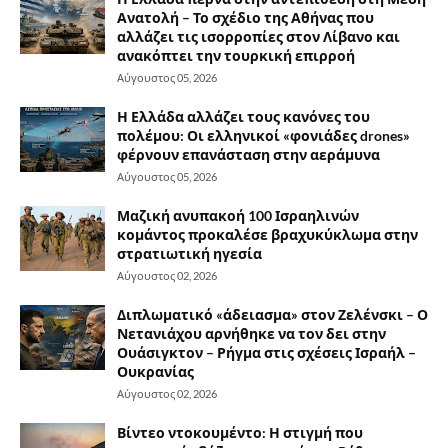
Ανατολή – Το σχέδιο της Αθήνας που
αλλάζει τις ισορροπίες στον Λίβανο και
ανακόπτει την τουρκική επιρροή
Αύγουστος 05, 2026
Η Ελλάδα αλλάζει τους κανόνες του
πολέμου: Οι ελληνικοί «φονιάδες drones»
φέρνουν επανάσταση στην αεράμυνα
Αύγουστος 05, 2026
Μαζική ανυπακοή 100 Ισραηλινών
κομάντος προκαλέσε βραχυκύκλωμα στην
στρατιωτική ηγεσία
Αύγουστος 02, 2026
Διπλωματικό «άδειασμα» στον Ζελένσκι – Ο
Νετανιάχου αρνήθηκε να τον δει στην
Ουάσιγκτον – Ρήγμα στις σχέσεις Ισραήλ –
Ουκρανίας
Αύγουστος 02, 2026
Βίντεο ντοκουμέντο: Η στιγμή που