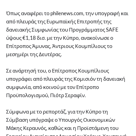
Όπως αναφέρει το philenews.com, την υπογραφή και
από πλευράς της Ευρωπαϊκής Επιτροπής της
δανειακής Συμφωνίας του Προγράμματος SAFE
ύψους €1,18 δισ. με την Κύπρο, ανακοίνωσε ο
Επίτροπος Άμυνας, Άντριους Κουμπίλιους το
μεσημέρι της Δευτέρας.
Σε ανάρτησή του, ο Επίτροπος Κουμπίλιους
υπογράφει από πλευράς της Κομισιόν τη δανειακή
συμφωνία, από κοινού με τον Επίτροπο
Προϋπολογισμού, Πιότρ Σεραφίν.
Σύμφωνα με το ρεπορτάζ, για την Κύπρο τη
Σύμβαση υπόγραψε ο Υπουργός Οικονομικών
Μάκης Κεραυνός, καθώς και η Προϊστάμενη του