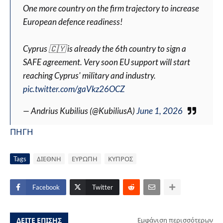
One more country on the firm trajectory to increase
European defence readiness!
Cyprus 🇨🇾 is already the 6th country to sign a
SAFE agreement. Very soon EU support will start
reaching Cyprus' military and industry.
pic.twitter.com/gaVkz26OCZ
— Andrius Kubilius (@KubiliusA)
June 1, 2026
ΠΗΓΗ
Tags
ΔΙΕΘΝΗ
ΕΥΡΩΠΗ
ΚΥΠΡΟΣ
Facebook
Twitter
ΔΕΙΤΕ ΕΠΙΣΗΣ
Εμφάνιση περισσότερων