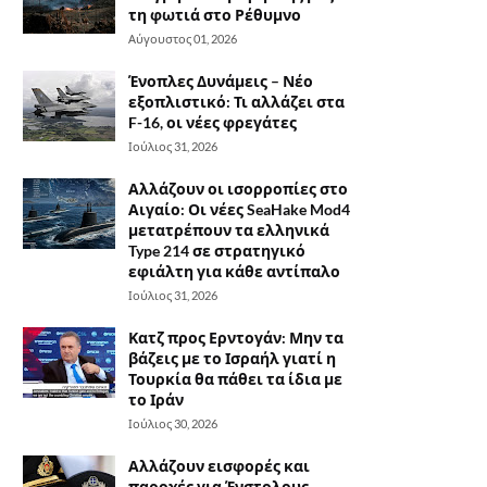
τη φωτιά στο Ρέθυμνο
Αύγουστος 01, 2026
Ένοπλες Δυνάμεις – Νέο
εξοπλιστικό: Τι αλλάζει στα
F-16, οι νέες φρεγάτες
Ιούλιος 31, 2026
Αλλάζουν οι ισορροπίες στο
Αιγαίο: Οι νέες SeaHake Mod4
μετατρέπουν τα ελληνικά
Type 214 σε στρατηγικό
εφιάλτη για κάθε αντίπαλο
Ιούλιος 31, 2026
Κατζ προς Ερντογάν: Μην τα
βάζεις με το Ισραήλ γιατί η
Τουρκία θα πάθει τα ίδια με
το Ιράν
Ιούλιος 30, 2026
Αλλάζουν εισφορές και
παροχές για Ένστολους