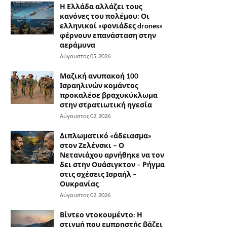
Η Ελλάδα αλλάζει τους
κανόνες του πολέμου: Οι
ελληνικοί «φονιάδες drones»
φέρνουν επανάσταση στην
αεράμυνα
Αύγουστος 05, 2026
Μαζική ανυπακοή 100
Ισραηλινών κομάντος
προκαλέσε βραχυκύκλωμα
στην στρατιωτική ηγεσία
Αύγουστος 02, 2026
Διπλωματικό «άδειασμα»
στον Ζελένσκι – Ο
Νετανιάχου αρνήθηκε να τον
δει στην Ουάσιγκτον – Ρήγμα
στις σχέσεις Ισραήλ –
Ουκρανίας
Αύγουστος 02, 2026
Βίντεο ντοκουμέντο: Η
στιγμή που εμπρηστής βάζει