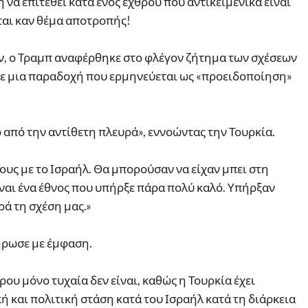
η να επιτεθεί κατά ενός εχθρού που αντικειμενικά είναι
ται καν θέμα αποτροπής!
, ο Τραμπ αναφέρθηκε στο φλέγον ζήτημα των σχέσεων
 σε μια παραδοχή που ερμηνεύεται ως «προειδοποίηση»
 από την αντίθετη πλευρά», εννοώντας την Τουρκία.
ους με το Ισραήλ. Θα μπορούσαν να είχαν μπει στη
ίναι ένα έθνος που υπήρξε πάρα πολύ καλό. Υπήρξαν
ρά τη σχέση μας.»
λήρωσε με έμφαση.
υ μόνο τυχαία δεν είναι, καθώς η Τουρκία έχει
ή και πολιτική στάση κατά του Ισραήλ κατά τη διάρκεια