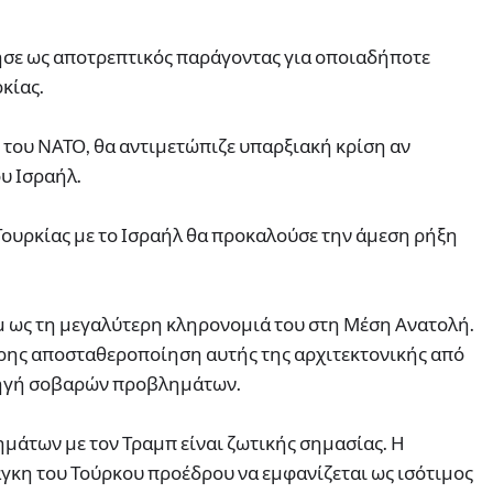
ησε ως αποτρεπτικός παράγοντας για οποιαδήποτε
κίας.
ς του ΝΑΤΟ, θα αντιμετώπιζε υπαρξιακή κρίση αν
υ Ισραήλ.
Τουρκίας με το Ισραήλ θα προκαλούσε την άμεση ρήξη
μ ως τη μεγαλύτερη κληρονομιά του στη Μέση Ανατολή.
ήρης αποσταθεροποίηση αυτής της αρχιτεκτονικής από
πηγή σοβαρών προβλημάτων.
ημάτων με τον Τραμπ είναι ζωτικής σημασίας. Η
γκη του Τούρκου προέδρου να εμφανίζεται ως ισότιμος