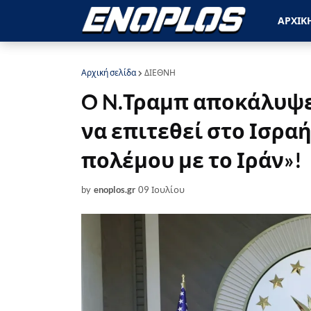
ΑΡΧΙΚ
Αρχική σελίδα
ΔΙΕΘΝΗ
O N.Τραμπ αποκάλυψε 
να επιτεθεί στο Ισραή
πολέμου με το Ιράν»!
by
enoplos.gr
09 Ιουλίου