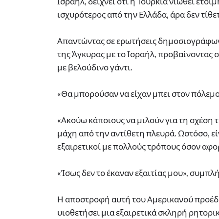
Ισραήλ, δείχνει ότι η Τουρκία νιώθει έτοιμ
ισχυρότερος από την Ελλάδα, άρα δεν τίθε
Απαντώντας σε ερωτήσεις δημοσιογράφων
της Άγκυρας με το Ισραήλ, προβαίνοντας
με βελούδινο γάντι.
«Θα μπορούσαν να είχαν μπει στον πόλεμο
«Ακούω κάποιους να μιλούν για τη σχέση τ
μάχη από την αντίθετη πλευρά. Ωστόσο, ε
εξαιρετικοί με πολλούς τρόπους όσον αφο
«Ίσως δεν το έκαναν εξαιτίας μου», συμπ
Η αποστροφή αυτή του Αμερικανού προέδρο
υιοθετήσει μια εξαιρετικά σκληρή ρητορικ