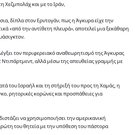
η Χεζμπολάχ και με το Ιράν,
ια, δίπλα στον Ερντογάν, πως η Άγκυρα είχε την
τικά «από την αντίθετη πλευρά», αποτελεί μια ξεκάθαρη
υάσιγκτον.
ελέγξει τον περιφερειακό αναθεωρητισμό της Άγκυρας
τ Ντιπάρτμεντ, αλλά μέσω της απευθείας γραμμής με
τά του Ισραήλ και τη στήριξή του προς τη Χαμάς, η
κο, ρητορικές κορώνες και προσπάθειες για
 διστάζει να χρησιμοποιήσει την αμερικανική
 πρώτη του θητεία με την υπόθεση του πάστορα