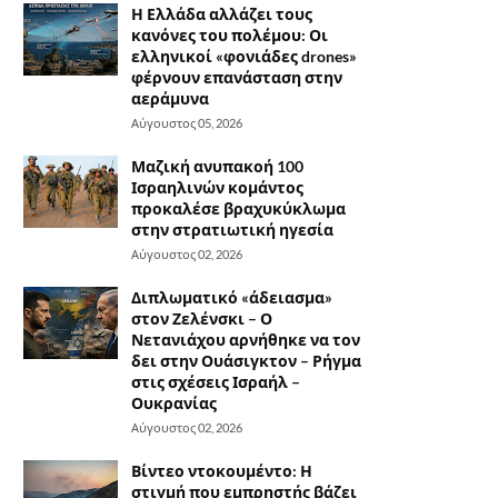
Η Ελλάδα αλλάζει τους
κανόνες του πολέμου: Οι
ελληνικοί «φονιάδες drones»
φέρνουν επανάσταση στην
αεράμυνα
Αύγουστος 05, 2026
Μαζική ανυπακοή 100
Ισραηλινών κομάντος
προκαλέσε βραχυκύκλωμα
στην στρατιωτική ηγεσία
Αύγουστος 02, 2026
Διπλωματικό «άδειασμα»
στον Ζελένσκι – Ο
Νετανιάχου αρνήθηκε να τον
δει στην Ουάσιγκτον – Ρήγμα
στις σχέσεις Ισραήλ –
Ουκρανίας
Αύγουστος 02, 2026
Βίντεο ντοκουμέντο: Η
στιγμή που εμπρηστής βάζει