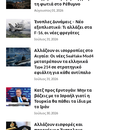
τη φωτιά στο Ρέθυμνο
Αύγουστος 01, 2026
Ένοπλες Δυνάμεις – Νέο
εξοπλιστικό: Τι αλλάζει στα
F-16, οι νέες φρεγάτες
Ιούλιος 31, 2026
Αλλάζουν οι ισορροπίες στο
Αιγαίο: Οι νέες SeaHake Mod4
μετατρέπουν τα ελληνικά
Type 214 σε στρατηγικό
εφιάλτη για κάθε αντίπαλο
Ιούλιος 31, 2026
Κατζ προς Ερντογάν: Μην τα
βάζεις με το Ισραήλ γιατί η
Τουρκία θα πάθει τα ίδια με
το Ιράν
Ιούλιος 30, 2026
Αλλάζουν εισφορές και
παροχές για Ένστολους