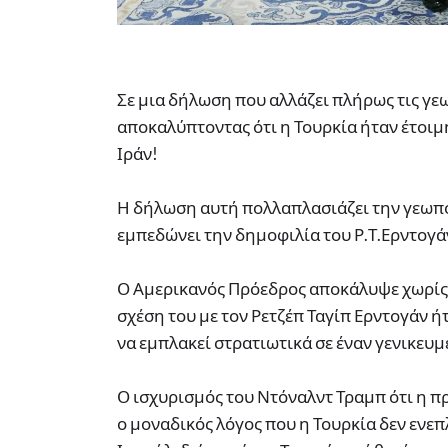
Σε μια δήλωση που αλλάζει πλήρως τις γ
αποκαλύπτοντας ότι η Τουρκία ήταν έτοιμη
Ιράν!
Η δήλωση αυτή πολλαπλασιάζει την γεωπολ
εμπεδώνει την δημοφιλία του Ρ.Τ.Ερντογά
Ο Αμερικανός Πρόεδρος αποκάλυψε χωρίς 
σχέση του με τον Ρετζέπ Ταγίπ Ερντογάν ή
να εμπλακεί στρατιωτικά σε έναν γενικευμ
Ο ισχυρισμός του Ντόναλντ Τραμπ ότι η π
ο μοναδικός λόγος που η Τουρκία δεν ενεπ