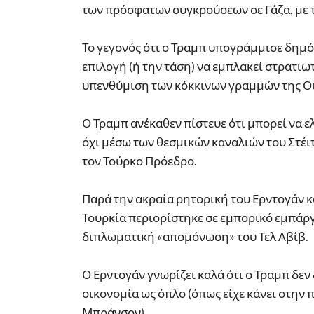
των πρόσφατων συγκρούσεων σε Γάζα, με τ
Το γεγονός ότι ο Τραμπ υπογράμμισε δημόσ
επιλογή (ή την τάση) να εμπλακεί στρατιω
υπενθύμιση των κόκκινων γραμμών της Ο
Ο Τραμπ ανέκαθεν πίστευε ότι μπορεί να 
όχι μέσω των θεσμικών καναλιών του Στέι
τον Τούρκο Πρόεδρο.
Παρά την ακραία ρητορική του Ερντογάν κα
Τουρκία περιορίστηκε σε εμπορικό εμπάργ
διπλωματική «απομόνωση» του Τελ Αβίβ.
Ο Ερντογάν γνωρίζει καλά ότι ο Τραμπ δεν
οικονομία ως όπλο (όπως είχε κάνει στην
Μπράνσον).