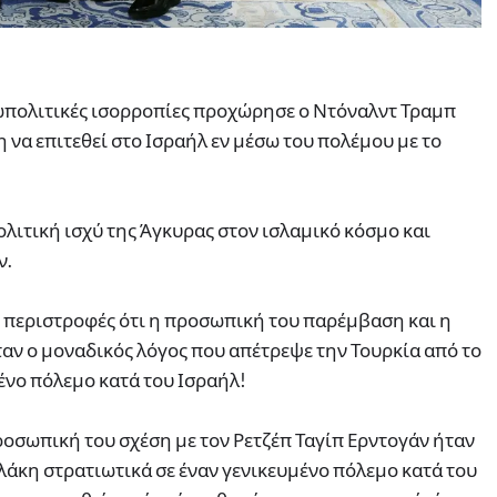
εωπολιτικές ισορροπίες προχώρησε ο Ντόναλντ Τραμπ
 να επιτεθεί στο Ισραήλ εν μέσω του πολέμου με το
ιτική ισχύ της Άγκυρας στον ισλαμικό κόσμο και
ν.
περιστροφές ότι η προσωπική του παρέμβαση και η
ταν ο μοναδικός λόγος που απέτρεψε την Τουρκία από το
ένο πόλεμο κατά του Ισραήλ!
ροσωπική του σχέση με τον Ρετζέπ Ταγίπ Ερντογάν ήταν
λάκη στρατιωτικά σε έναν γενικευμένο πόλεμο κατά του