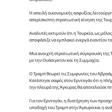
Η απειλή οικονομικής ασφυξίας λειτούργ
απερίσκεπτη στρατιωτική κίνηση της Τουρ
Αναλυτές εκτιμούν ότι η Τουρκία, ως μέλο
αποφάσιζε να εμπλακεί ενεργά εναντίον το
Μια ανοιχτή στρατιωτική σύγκρουση της 
με την Ουάσιγκτον και τη Συμμαχία.
Ο Τραμπ θεωρεί τις Συμφωνίες του Αβραά
Κατέστησε σαφές στον Ερντογάν ότι η πλ
την πλευρά της Άγκυρας θα αποτελούσε 
Για τον Ερντογάν, η διατήρηση των προσχ
υποδοχή του Τραμπ στην Άγκυρα και η ανά