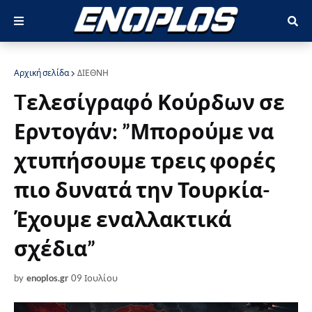
Αρχική σελίδα
ΔΙΕΘΝΗ
Tελεσίγραφό Κούρδων σε
Ερντογάν: ”Μπορούμε να
χτυπήσουμε τρεις φορές
πιο δυνατά την Τουρκία-
Έχουμε εναλλακτικά
σχέδια”
by
enoplos.gr
09 Ιουλίου