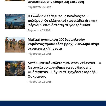
ανακόπτει την τουρκική επιρροή
Αύγουστος 05, 2026
Η Ελλάδα αλλάζει τους κανόνες του
πολέμου: Οι ελληνικοί «φονιάδες drones»
φέρνουν επανάσταση στην αεράμυνα
Αύγουστος 05, 2026
Μαζική ανυπακοή 100 Ισραηλινών
κομάντος προκαλέσε βραχυκύκλωμα στην
στρατιωτική ηγεσία
Αύγουστος 02, 2026
Διπλωματικό «άδειασμα» στον Ζελένσκι – Ο
Νετανιάχου αρνήθηκε να τον δει στην
Ουάσιγκτον – Ρήγμα στις σχέσεις Ισραήλ –
Ουκρανίας
Αύγουστος 02, 2026