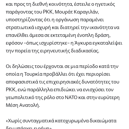
και προς τη διεθνή κοινότητα, έστειλε ο ηγετικός
παράγοντας του PKK, Μουράτ Καραγιλάν,
υποστηρίζοντας ότι η οργάνωση παραμένει
στρατιωτικά ισχυρή και διατηρεί την ικανότητα να
επανέλθει άμεσα σε εκτεταμένη ένοπλη δράση,
εφόσον –όπως ισχυρίστηκε– η Άγκυρα εγκαταλείψει
την πορεία της ειρηνευτικής διαδικασίας.
Οι δηλώσεις του έρχονται σε μια περίοδο κατά την
οποία η Τουρκία προβάλλει ότι έχει περιορίσει
αποφασιστικά τις επιχειρησιακές δυνατότητες του
PKK, ενώ παράλληλα επιδιώκει να ενισχύσει τον
γεωπολιτικό της ρόλο στο ΝΑΤΟ και στην ευρύτερη
Μέση Ανατολή.
«Χωρίς συνταγματικά κατοχυρωμένα δικαιώματα
δεν υπάρχει ειρήνη»