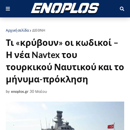
Αρχική σελίδα
ΔΙΕΘΝΗ
Τι «κρύβουν» οι κωδικοί –
Η νέα Navtex του
τουρκικού Ναυτικού και το
μήνυμα-πρόκληση
by
enoplos.gr
30 Μαΐου