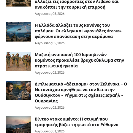
αλλάζει τις ισορροπίες στον Λίβανο και
ανακόπτει την τουρκική επιρροή
Αύγουστος 05, 2026
Η Ελλάδα αλλάζει τους κανόνες του
πολέμου: Οι ελληνικοί «φονιάδες drones»
φέρνουν επανάσταση στην αεράμυνα
Αύγουστος 05, 2026
Μαζική ανυπακοή 100 Ισραηλινών
κομάντος προκαλέσε βραχυκύκλωμα στην
στρατιωτική ηγεσία
Αύγουστος 02, 2026
Διπλωματικό «άδειασμα» στον Ζελένσκι – Ο
Νετανιάχου αρνήθηκε να τον δει στην
Ουάσιγκτον – Ρήγμα στις σχέσεις Ισραήλ –
Ουκρανίας
Αύγουστος 02, 2026
Βίντεο ντοκουμέντο: Η στιγμή που
εμπρηστής βάζει τη φωτιά στο Ρέθυμνο
Αύγουστος 01, 2026