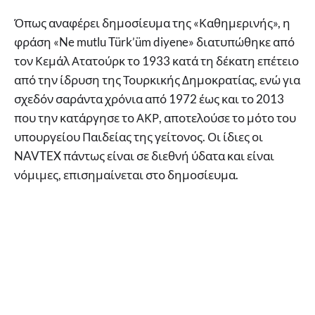
Όπως αναφέρει δημοσίευμα της «Καθημερινής», η
φράση «Ne mutlu Türk’üm diyene» διατυπώθηκε από
τον Κεμάλ Ατατούρκ το 1933 κατά τη δέκατη επέτειο
από την ίδρυση της Τουρκικής Δημοκρατίας, ενώ για
σχεδόν σαράντα χρόνια από 1972 έως και το 2013
που την κατάργησε το ΑΚΡ, αποτελούσε το μότο του
υπουργείου Παιδείας της γείτονος. Οι ίδιες οι
NAVTEX πάντως είναι σε διεθνή ύδατα και είναι
νόμιμες, επισημαίνεται στο δημοσίευμα.