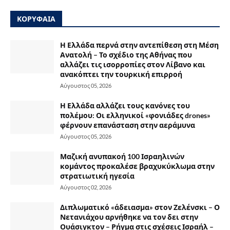
ΚΟΡΥΦΑΙΑ
Η Ελλάδα περνά στην αντεπίθεση στη Μέση
Ανατολή – Το σχέδιο της Αθήνας που
αλλάζει τις ισορροπίες στον Λίβανο και
ανακόπτει την τουρκική επιρροή
Αύγουστος 05, 2026
Η Ελλάδα αλλάζει τους κανόνες του
πολέμου: Οι ελληνικοί «φονιάδες drones»
φέρνουν επανάσταση στην αεράμυνα
Αύγουστος 05, 2026
Μαζική ανυπακοή 100 Ισραηλινών
κομάντος προκαλέσε βραχυκύκλωμα στην
στρατιωτική ηγεσία
Αύγουστος 02, 2026
Διπλωματικό «άδειασμα» στον Ζελένσκι – Ο
Νετανιάχου αρνήθηκε να τον δει στην
Ουάσιγκτον – Ρήγμα στις σχέσεις Ισραήλ –