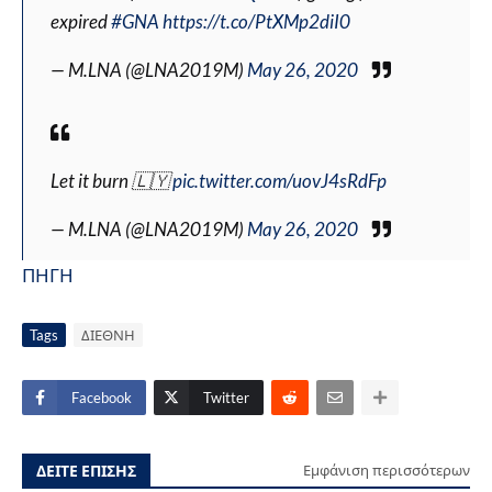
expired
#GNA
https://t.co/PtXMp2diI0
— M.LNA (@LNA2019M)
May 26, 2020
Let it burn 🇱🇾
pic.twitter.com/uovJ4sRdFp
— M.LNA (@LNA2019M)
May 26, 2020
ΠΗΓΗ
Tags
ΔΙΕΘΝΗ
Facebook
Twitter
ΔΕΙΤΕ ΕΠΙΣΗΣ
Εμφάνιση περισσότερων