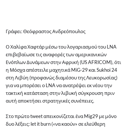
Γράφει: Θεόφραστος Ανδρεόπουλος
Ο Χαλίφα Χαφτάρ μέσω του λογαριασμού του LNA
επιβεβαίωσε τις αναφορές των αμερικανικών
Ενόπλων Δυνάμεων στην Αφρική (US AFRICOM), ότι
η Μόσχα απέστειλε μαχητικά MiG-29 και Sukhoi 24
στη Λιβύη (προφανώς διαμέσου της Λευκορωσίας)
για να μπορέσει ο LNA να ανατρέψει εκ νέου την
τακτική κατάσταση στην λιβυκή σύγκρουση πριν
αυτή αποκτήσει στρατηγικές συνέπειες.
Στο πρώτο tweet απεικονίζεται ένα Mig29 με μόνο
δυο λέξεις: let it burn («να καούν» σε ελεύθερη