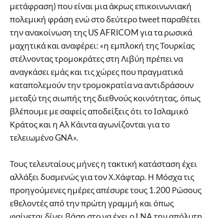
μετάφραση) που είναι μια άκρως επικοινωνιακή
πολεμική φράση ενώ στο δεύτερο tweet παραθέτει
την ανακοίνωση της US AFRICOM για τα ρωσικά
μαχητικά και αναφέρει: «η εμπλοκή της Τουρκίας
στέλνοντας τρομοκράτες στη Λιβύη πρέπει να
αναγκάσει εμάς και τις χώρες που πραγματικά
καταπολεμούν την τρομοκρατία να αντιδράσουν
μεταξύ της σιωπής της διεθνούς κοινότητας, όπως
βλέπουμε με σαφείς αποδείξεις ότι το Ισλαμικό
Κράτος και η Αλ Κάιντα αγωνίζονται για το
τελειωμένο GNA».
Τους τελευταίους μήνες η τακτική κατάσταση έχει
αλλάξει δυσμενώς για τον Χ.Χάφταρ. Η Μόσχα τις
προηγούμενες ημέρες απέσυρε τους 1.200 Ρώσους
εθελοντές από την πρώτη γραμμή και όπως
φαίνεται δίνει βάση στο να έχει ο LNA την απόλυτη