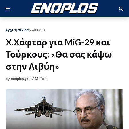
Αρχική σελίδα
ΔΙΕΘΝΗ
X.Xάφταρ για MiG-29 και
Τούρκους: «Θα σας κάψω
στην Λιβύη»
by
enoplos.gr
27 Μαΐου