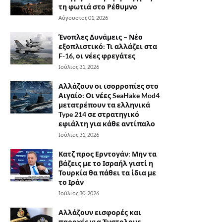
τη φωτιά στο Ρέθυμνο
Αύγουστος 01, 2026
Ένοπλες Δυνάμεις – Νέο
εξοπλιστικό: Τι αλλάζει στα
F-16, οι νέες φρεγάτες
Ιούλιος 31, 2026
Αλλάζουν οι ισορροπίες στο
Αιγαίο: Οι νέες SeaHake Mod4
μετατρέπουν τα ελληνικά
Type 214 σε στρατηγικό
εφιάλτη για κάθε αντίπαλο
Ιούλιος 31, 2026
Κατζ προς Ερντογάν: Μην τα
βάζεις με το Ισραήλ γιατί η
Τουρκία θα πάθει τα ίδια με
το Ιράν
Ιούλιος 30, 2026
Αλλάζουν εισφορές και
παροχές για Ένστολους