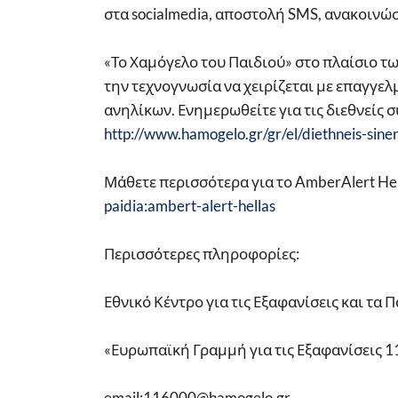
στα socialmedia, αποστολή SMS, ανακοινώσ
«Το Χαμόγελο του Παιδιού» στο πλαίσιο τω
την τεχνογνωσία να χειρίζεται με επαγγε
ανηλίκων. Ενημερωθείτε για τις διεθνείς 
http://www.hamogelo.gr/gr/el/diethneis-sine
Μάθετε περισσότερα για το AmberAlert He
paidia:ambert-alert-hellas
Περισσότερες πληροφορίες:
Εθνικό Κέντρο για τις Εξαφανίσεις και τα
«Ευρωπαϊκή Γραμμή για τις Εξαφανίσεις 
email:116000@hamogelo.gr