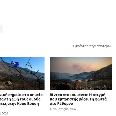
Εμφάνιση περισσότερων
νική σημαία στο σημείο
Βίντεο ντοκουμέντο: Η στιγμή
αν τη ζωή τους οι δύο
που εμπρηστής βάζει τη φωτιά
τες στην Κρύα Βρύση
στο Ρέθυμνο
υ
Αύγουστος 01, 2026
, 2026