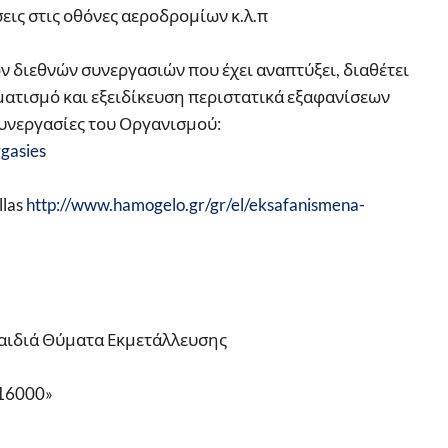
εις στις οθόνες αεροδρομίων κ.λ.π
ν διεθνών συνεργασιών που έχει αναπτύξει, διαθέτει
λματισμό και εξειδίκευση περιστατικά εξαφανίσεων
συνεργασίες του Οργανισμού:
rgasies
llas
http://www.hamogelo.gr/gr/el/eksafanismena-
 Παιδιά Θύματα Εκμετάλλευσης
116000»