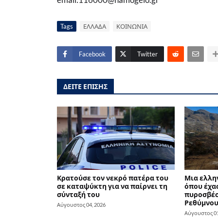
Tags
ΕΛΛΑΔΑ
ΚΟΙΝΩΝΙΑ
Facebook
Twitter
ΔΕΙΤΕ ΕΠΙΣΗΣ
Κρατούσε τον νεκρό πατέρα του
Μια ελλη
σε καταψύκτη για να παίρνει τη
όπου έχασ
σύνταξή του
πυροσβέσ
Ρεθύμνο
Αύγουστος 04, 2026
Αύγουστος 01