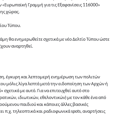
ν «Ευρωπαϊκή Γραμμή για τις Εξαφανίσεις 116000»
της χώρας.
ίου Τύπου.
μη θα ενημερωθείτε σχετικά με νέο Δελτίο Τύπου ώστε
έχουν αναρτηθεί.
μεση, έγκυρη και λεπτομερή ενημέρωση των πολιτών
κου μόλις λίγα λεπτά μετά την ειδοποίηση των Αρχών ή
 σχετικά με αυτό. Για να επιτευχθεί αυτό στο
τικών, ιδιωτικών, εθελοντικών) με τον κάθε ένα από
νοούμενου παιδιού και κάποιες άλλες βασικές
ι π.χ. τηλεοπτικά και ραδιοφωνικά spots, αναρτήσεις