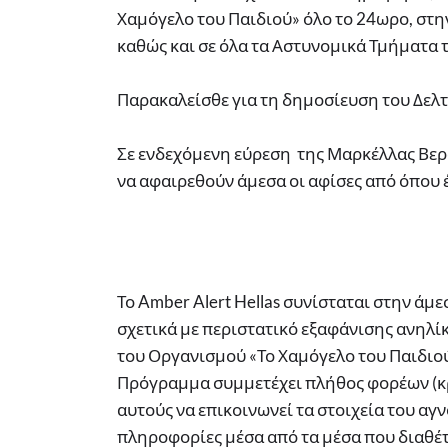
Χαμόγελο του Παιδιού» όλο το 24ωρο, στη
καθώς και σε όλα τα Αστυνομικά Τμήματα 
Παρακαλείσθε για τη δημοσίευση του Δελτ
Σε ενδεχόμενη εύρεση της Μαρκέλλας Βερά
να αφαιρεθούν άμεσα οι αφίσες από όπου 
Το Amber Alert Hellas συνίσταται στην ά
σχετικά με περιστατικό εξαφάνισης ανηλί
του Οργανισμού «Το Χαμόγελο του Παιδιού»
Πρόγραμμα συμμετέχει πλήθος φορέων (κρα
αυτούς να επικοινωνεί τα στοιχεία του αγ
πληροφορίες μέσα από τα μέσα που διαθέτε