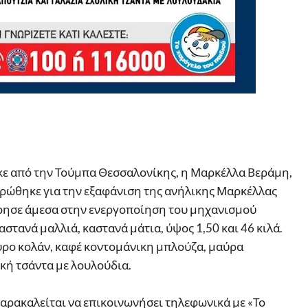
ηκε από την Τούμπα Θεσσαλονίκης, η Μαρκέλλα Βεράμη,
ερώθηκε για την εξαφάνιση της ανήλικης Μαρκέλλας
ώρησε άμεσα στην ενεργοποίηση του μηχανισμού
τανά μαλλιά, καστανά μάτια, ύψος 1,50 και 46 κιλά.
ρο κολάν, καφέ κοντομάνικη μπλούζα, μαύρα
ική τσάντα με λουλούδια.
αρακαλείται να επικοινωνήσει τηλεφωνικά με «Το