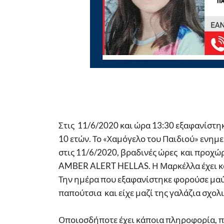
Στις 11/6/2020 και ώρα 13:30 εξαφανίστ
10 ετών. Το «Χαμόγελο του Παιδιού» ενημ
στις 11/6/2020, βραδινές ώρες και προχ
AMBER ALERT HELLAS. Η Μαρκέλλα έχει κασ
Την ημέρα που εξαφανίστηκε φορούσε μαύ
παπούτσια και είχε μαζί της γαλάζια σχολ
Οποιοσδήποτε έχει κάποια πληροφορία, π