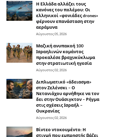
Η Ελλάδα αλλάζει τους
κανόνες του πολέμου: Οι
ελληνικοί «φονιάδες drones»
φέρνουν επανάσταση στην
αεράμυνα
Αύγουστος 05, 2026
Μαζική ανυπακοή 100
Ισραηλινών κομάντος
προκαλέσε βραχυκύκλωμα
στην στρατιωτική ηγεσία
Αύγουστος 02, 2026
Διπλωματικό «άδειασμα»
στον Ζελένσκι – Ο
Νετανιάχου αρνήθηκε να τον
δει στην Ουάσιγκτον – Ρήγμα
στις σχέσεις Ισραήλ –
Ουκρανίας
Αύγουστος 02, 2026
Βίντεο ντοκουμέντο: Η
στιγμή που εμπρηστής βάζει