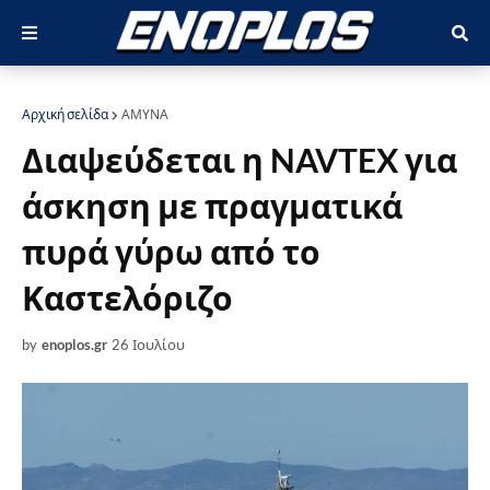
Αρχική σελίδα
ΑΜΥΝΑ
Διαψεύδεται η NAVTEX για
άσκηση με πραγματικά
πυρά γύρω από το
Καστελόριζο
by
enoplos.gr
26 Ιουλίου