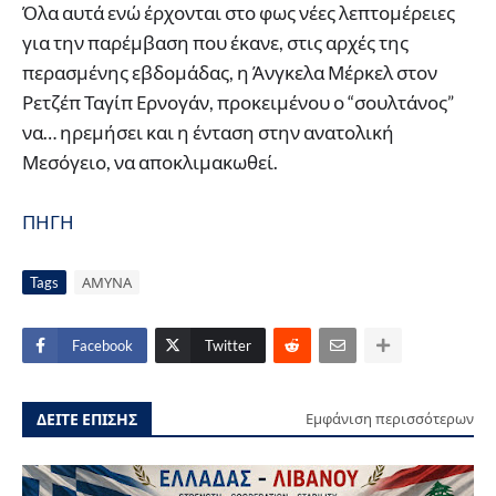
Όλα αυτά ενώ έρχονται στο φως νέες λεπτομέρειες
για την παρέμβαση που έκανε, στις αρχές της
περασμένης εβδομάδας, η Άνγκελα Μέρκελ στον
Ρετζέπ Ταγίπ Ερνογάν, προκειμένου ο “σουλτάνος”
να… ηρεμήσει και η ένταση στην ανατολική
Μεσόγειο, να αποκλιμακωθεί.
ΠΗΓΗ
Tags
ΑΜΥΝΑ
Facebook
Twitter
ΔΕΙΤΕ ΕΠΙΣΗΣ
Εμφάνιση περισσότερων