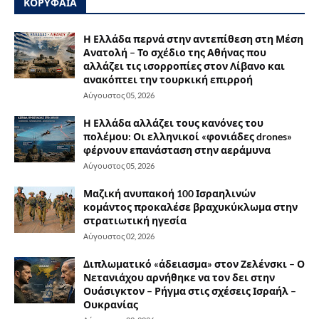
ΚΟΡΥΦΑΙΑ
Η Ελλάδα περνά στην αντεπίθεση στη Μέση
Ανατολή – Το σχέδιο της Αθήνας που
αλλάζει τις ισορροπίες στον Λίβανο και
ανακόπτει την τουρκική επιρροή
Αύγουστος 05, 2026
Η Ελλάδα αλλάζει τους κανόνες του
πολέμου: Οι ελληνικοί «φονιάδες drones»
φέρνουν επανάσταση στην αεράμυνα
Αύγουστος 05, 2026
Μαζική ανυπακοή 100 Ισραηλινών
κομάντος προκαλέσε βραχυκύκλωμα στην
στρατιωτική ηγεσία
Αύγουστος 02, 2026
Διπλωματικό «άδειασμα» στον Ζελένσκι – Ο
Νετανιάχου αρνήθηκε να τον δει στην
Ουάσιγκτον – Ρήγμα στις σχέσεις Ισραήλ –
Ουκρανίας