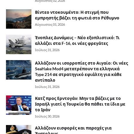
Αύγουστος 02, 2026
Βίντεο ντοκουμέντο: Η στιγμή που
εμπρηστής βάζει τη φωτιά στο Ρέθυμνο
Αύγουστος 01, 2026
Ένοπλες Δυνάμεις – Νέο εξοπλιστικό: Τι
αλλάζει στα F-16, οι νέες φρεγάτες
Ιούλιος 31, 2026
Αλλάζουν οι ισορροπίες στο Αιγαίο: Οι νέες
SeaHake Mod4 μετατρέπουν τα ελληνικά
Type 214 σε στρατηγικό εφιάλτη για κάθε
αντίπαλο
Ιούλιος 31, 2026
Κατζ προς Ερντογάν: Μην τα βάζεις με το
Ισραήλ γιατί η Τουρκία θα πάθει τα ίδια με
το Ιράν
Ιούλιος 30, 2026
Αλλάζουν εισφορές και παροχές για
Ένστολους