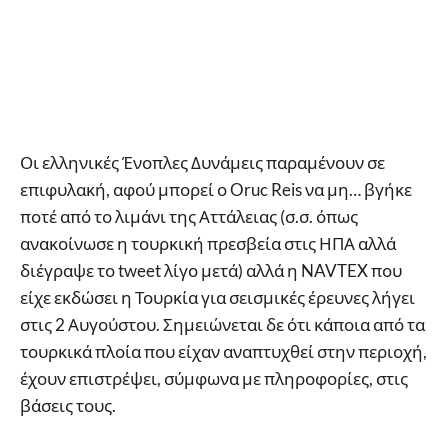
Οι ελληνικές Ένοπλες Δυνάμεις παραμένουν σε
επιφυλακή, αφού μπορεί ο Oruc Reis να μη… βγήκε
ποτέ από το λιμάνι της Αττάλειας (σ.σ. όπως
ανακοίνωσε η τουρκική πρεσβεία στις ΗΠΑ αλλά
διέγραψε το tweet λίγο μετά) αλλά η NAVTEX που
είχε εκδώσει η Τουρκία για σεισμικές έρευνες λήγει
στις 2 Αυγούστου. Σημειώνεται δε ότι κάποια από τα
τουρκικά πλοία που είχαν αναπτυχθεί στην περιοχή,
έχουν επιστρέψει, σύμφωνα με πληροφορίες, στις
βάσεις τους.