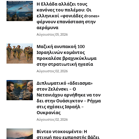
Η Ελλάδα αλλάζει τους
κανόνες του πολέμου: Οι
ελληνικοί «φονιάδες drones»
φέρνουν επανάσταση στην
αεράμυνα
Αύγουστος 05, 2026
Μαζική ανυπακοή 100
Ισραηλινών κομάντος
προκαλέσε βραχυκύκλωμα
στην στρατιωτική ηγεσία
Αύγουστος 02, 2026
Διπλωματικό «άδειασμα»
στον Ζελένσκι – Ο
Νετανιάχου αρνήθηκε να τον
δει στην Ουάσιγκτον – Ρήγμα
στις σχέσεις Ισραήλ –
Ουκρανίας
Αύγουστος 02, 2026
Βίντεο ντοκουμέντο: Η
στιγμή που εμπρηστής βάζει