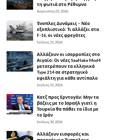
τη φωτιά στο Ρέθυμνο
Αύγουστος 01, 2026
Ένοπλες Δυνάμεις – Νέο
εξοπλιστικό: Τι αλλάζει στα
F-16, οι νέες φρεγάτες
Ιούλιος 31, 2026
Αλλάζουν οι ισορροπίες στο
Αιγαίο: Οι νέες SeaHake Mod4
μετατρέπουν τα ελληνικά
Type 214 σε στρατηγικό
εφιάλτη για κάθε αντίπαλο
Ιούλιος 31, 2026
Κατζ προς Ερντογάν: Μην τα
βάζεις με το Ισραήλ γιατί η
Τουρκία θα πάθει τα ίδια με
το Ιράν
Ιούλιος 30, 2026
Αλλάζουν εισφορές και
παροχές για Ένστολους