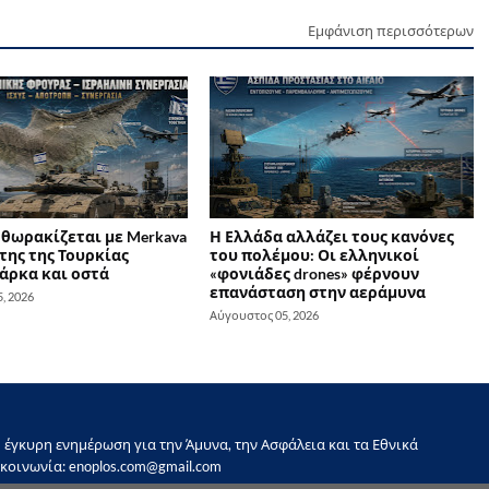
Εμφάνιση περισσότερων
 θωρακίζεται με Merkava
Η Ελλάδα αλλάζει τους κανόνες
της της Τουρκίας
του πολέμου: Οι ελληνικοί
άρκα και οστά
«φονιάδες drones» φέρνουν
επανάσταση στην αεράμυνα
, 2026
Αύγουστος 05, 2026
έγκυρη ενημέρωση για την Άμυνα, την Ασφάλεια και τα Εθνικά
κοινωνία: enoplos.com@gmail.com