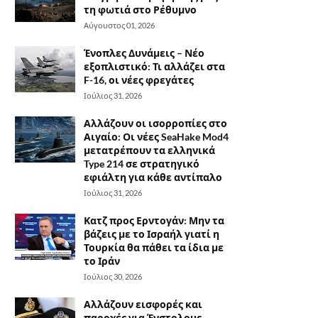
τη φωτιά στο Ρέθυμνο
Αύγουστος 01, 2026
Ένοπλες Δυνάμεις – Νέο
εξοπλιστικό: Τι αλλάζει στα
F-16, οι νέες φρεγάτες
Ιούλιος 31, 2026
Αλλάζουν οι ισορροπίες στο
Αιγαίο: Οι νέες SeaHake Mod4
μετατρέπουν τα ελληνικά
Type 214 σε στρατηγικό
εφιάλτη για κάθε αντίπαλο
Ιούλιος 31, 2026
Κατζ προς Ερντογάν: Μην τα
βάζεις με το Ισραήλ γιατί η
Τουρκία θα πάθει τα ίδια με
το Ιράν
Ιούλιος 30, 2026
Αλλάζουν εισφορές και
παροχές για Ένστολους