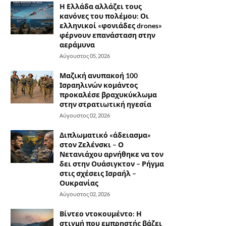
Η Ελλάδα αλλάζει τους
κανόνες του πολέμου: Οι
ελληνικοί «φονιάδες drones»
φέρνουν επανάσταση στην
αεράμυνα
Αύγουστος 05, 2026
Μαζική ανυπακοή 100
Ισραηλινών κομάντος
προκαλέσε βραχυκύκλωμα
στην στρατιωτική ηγεσία
Αύγουστος 02, 2026
Διπλωματικό «άδειασμα»
στον Ζελένσκι – Ο
Νετανιάχου αρνήθηκε να τον
δει στην Ουάσιγκτον – Ρήγμα
στις σχέσεις Ισραήλ –
Ουκρανίας
Αύγουστος 02, 2026
Βίντεο ντοκουμέντο: Η
στιγμή που εμπρηστής βάζει