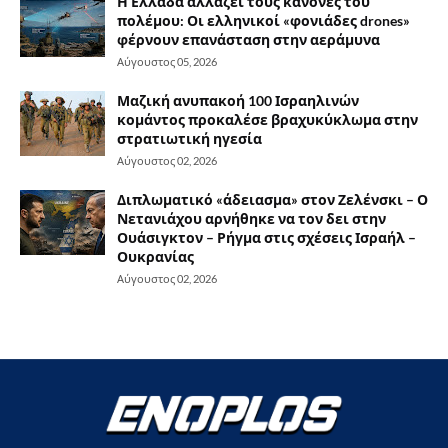
Η Ελλάδα αλλάζει τους κανόνες του
πολέμου: Οι ελληνικοί «φονιάδες drones»
φέρνουν επανάσταση στην αεράμυνα
Αύγουστος 05, 2026
Μαζική ανυπακοή 100 Ισραηλινών
κομάντος προκαλέσε βραχυκύκλωμα στην
στρατιωτική ηγεσία
Αύγουστος 02, 2026
Διπλωματικό «άδειασμα» στον Ζελένσκι – Ο
Νετανιάχου αρνήθηκε να τον δει στην
Ουάσιγκτον – Ρήγμα στις σχέσεις Ισραήλ –
Ουκρανίας
Αύγουστος 02, 2026