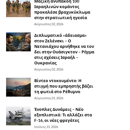
Μαζική ανυπακοή 100
Ισραηλινών κομάντος
προκαλέσε βραχυκύκλωμα
στην στρατιωτική ηγεσία
Αύγουστος 02, 2026
Διπλωματικό «άδειασμα»
στον Ζελένσκι – Ο
Νετανιάχου αρνήθηκε να τον
δει στην Ουάσιγκτον – Ρήγμα
στις σχέσεις Ισραήλ –
Ουκρανίας
Αύγουστος 02, 2026
Βίντεο ντοκουμέντο: Η
στιγμή που εμπρηστής βάζει
τη φωτιά στο Ρέθυμνο
Αύγουστος 01, 2026
Ένοπλες Δυνάμεις – Νέο
εξοπλιστικό: Τι αλλάζει στα
F-16, οι νέες φρεγάτες
Ιούλιος 31, 2026