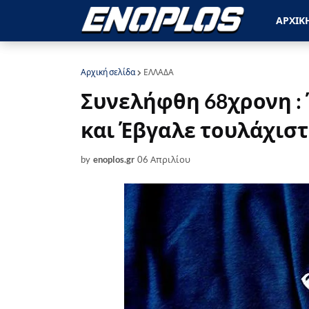
ΑΡΧΙΚ
Αρχική σελίδα
ΕΛΛΑΔΑ
Συνελήφθη 68χρονη :
και Έβγαλε τουλάχιστο
by
enoplos.gr
06 Απριλίου