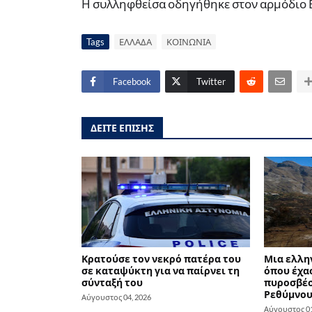
Η συλληφθείσα οδηγήθηκε στον αρμόδιο Ε
Tags
ΕΛΛΑΔΑ
ΚΟΙΝΩΝΙΑ
Facebook
Twitter
ΔΕΙΤΕ ΕΠΙΣΗΣ
Κρατούσε τον νεκρό πατέρα του
Μια ελλη
σε καταψύκτη για να παίρνει τη
όπου έχασ
σύνταξή του
πυροσβέσ
Ρεθύμνο
Αύγουστος 04, 2026
Αύγουστος 01