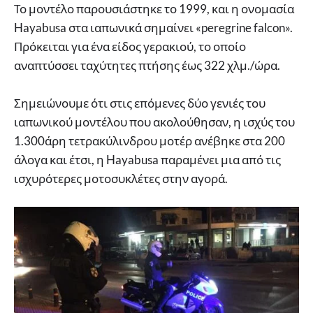
Το μοντέλο παρουσιάστηκε το 1999, και η ονομασία
Hayabusa στα ιαπωνικά σημαίνει «peregrine falcon».
Πρόκειται για ένα είδος γερακιού, το οποίο
αναπτύσσει ταχύτητες πτήσης έως 322 χλμ./ώρα.
Σημειώνουμε ότι στις επόμενες δύο γενιές του
ιαπωνικού μοντέλου που ακολούθησαν, η ισχύς του
1.300άρη τετρακύλινδρου μοτέρ ανέβηκε στα 200
άλογα και έτσι, η Hayabusa παραμένει μια από τις
ισχυρότερες μοτοσυκλέτες στην αγορά.