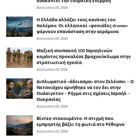
ανακόπτει την τουρκική επιρροή
Αύγουστος 05, 2026
Η Ελλάδα αλλάζει τους κανόνες του
πολέμου: Οι ελληνικοί «φονιάδες drones»
φέρνουν επανάσταση στην αεράμυνα
Αύγουστος 05, 2026
Μαζική ανυπακοή 100 Ισραηλινών
κομάντος προκαλέσε βραχυκύκλωμα στην
στρατιωτική ηγεσία
Αύγουστος 02, 2026
Διπλωματικό «άδειασμα» στον Ζελένσκι – Ο
Νετανιάχου αρνήθηκε να τον δει στην
Ουάσιγκτον – Ρήγμα στις σχέσεις Ισραήλ –
Ουκρανίας
Αύγουστος 02, 2026
Βίντεο ντοκουμέντο: Η στιγμή που
εμπρηστής βάζει τη φωτιά στο Ρέθυμνο
Αύγουστος 01, 2026