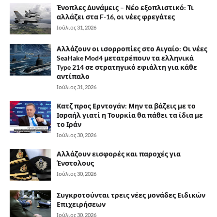
Ένοπλες Δυνάμεις – Νέο εξοπλιστικό: Τι
αλλάζει στα F-16, οι νέες φρεγάτες
Ιούλιος 31, 2026
Αλλάζουν οι ισορροπίες στο Αιγαίο: Οι νέες
SeaHake Mod4 μετατρέπουν τα ελληνικά
Type 214 σε στρατηγικό εφιάλτη για κάθε
αντίπαλο
Ιούλιος 31, 2026
Κατζ προς Ερντογάν: Μην τα βάζεις με το
Ισραήλ γιατί η Τουρκία θα πάθει τα ίδια με
το Ιράν
Ιούλιος 30, 2026
Αλλάζουν εισφορές και παροχές για
Ένστολους
Ιούλιος 30, 2026
Συγκροτούνται τρεις νέες μονάδες Ειδικών
Επιχειρήσεων
Ιούλιος 30, 2026