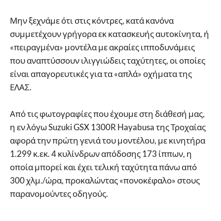
Μην ξεχνάμε ότι στις κόντρες, κατά κανόνα
συμμετέχουν γρήγορα εκ κατασκευής αυτοκίνητα, ή
«πειραγμένα» μοντέλα με ακραίες ιπποδυνάμεις
που αναπτύσσουν ιλιγγιώδεις ταχύτητες, οι οποίες
είναι απαγορευτικές για τα «απλά» οχήματα της
ΕΛΑΣ.
Από τις φωτογραφίες που έχουμε στη διάθεσή μας,
η εν λόγω Suzuki GSX 1300R Hayabusa της Τροχαίας
αφορά την πρώτη γενιά του μοντέλου, με κινητήρα
1.299 κ.εκ. 4 κυλίνδρων απόδοσης 173 ίππων, η
οποία μπορεί και έχει τελική ταχύτητα πάνω από
300 χλμ./ώρα, προκαλώντας «πονοκέφαλο» στους
παρανομούντες οδηγούς.