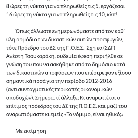
8 ώρες τη νύκτα για να πληρωθείς τις 5, εργάζεσαι
16 ώρες τη νύκτα για να πληρωθείς τις 10, κλπ!
Όπως άλλωστε ενημερωνόμαστε από τον καθ’
ύλη αρμόδιο των δικαστικών αυτών προσφυγών,
τότε Πρόεδρο του ΔΣ της Π.Ο.Ε.Σ., Σχη εα (ΣΔΓ)
Ανέστη Τσουκαράκη, ουδεμία έφεση περιήλθε σε
γνώση του που να ασκήθηκε από το δημόσιο κατά
των δικαστικών αποφάσεων που επέστρεφαν εξίσου
σημαντικά ποσά για την περίοδο 2012-2016
(αντισυνταγματικές περικοπές οικονομικών
αποδοχών). Σήμερα, τί άλλαξε; Κι αναρωτιέται ο
επίτιμος πρόεδρος του ΔΣ της Π.Ο.Ε.Σ. και μαζί του
αναρωτιόμαστε κι εμείς «Το νόμιμο, είναι ηθικό;»
Με εκτίμηση