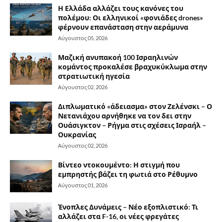
Η Ελλάδα αλλάζει τους κανόνες του
πολέμου: Οι ελληνικοί «φονιάδες drones»
φέρνουν επανάσταση στην αεράμυνα
Αύγουστος 05, 2026
Μαζική ανυπακοή 100 Ισραηλινών
κομάντος προκαλέσε βραχυκύκλωμα στην
στρατιωτική ηγεσία
Αύγουστος 02, 2026
Διπλωματικό «άδειασμα» στον Ζελένσκι – Ο
Νετανιάχου αρνήθηκε να τον δει στην
Ουάσιγκτον – Ρήγμα στις σχέσεις Ισραήλ –
Ουκρανίας
Αύγουστος 02, 2026
Βίντεο ντοκουμέντο: Η στιγμή που
εμπρηστής βάζει τη φωτιά στο Ρέθυμνο
Αύγουστος 01, 2026
Ένοπλες Δυνάμεις – Νέο εξοπλιστικό: Τι
αλλάζει στα F-16, οι νέες φρεγάτες