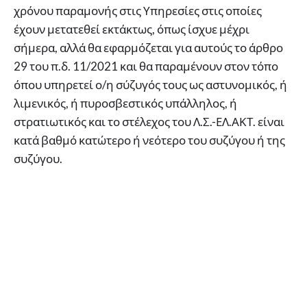
χρόνου παραμονής στις Υπηρεσίες στις οποίες
έχουν μετατεθεί εκτάκτως, όπως ίσχυε μέχρι
σήμερα, αλλά θα εφαρμόζεται για αυτούς το άρθρο
29 του π.δ. 11/2021 και θα παραμένουν στον τόπο
όπου υπηρετεί ο/η σύζυγός τους ως αστυνομικός, ή
λιμενικός, ή πυροσβεστικός υπάλληλος, ή
στρατιωτικός και το στέλεχος του Λ.Σ.-ΕΛ.ΑΚΤ. είναι
κατά βαθμό κατώτερο ή νεότερο του συζύγου ή της
συζύγου.