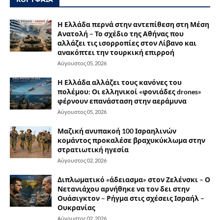
Η Ελλάδα περνά στην αντεπίθεση στη Μέση
Ανατολή – Το σχέδιο της Αθήνας που
αλλάζει τις ισορροπίες στον Λίβανο και
ανακόπτει την τουρκική επιρροή
Αύγουστος 05, 2026
Η Ελλάδα αλλάζει τους κανόνες του
πολέμου: Οι ελληνικοί «φονιάδες drones»
φέρνουν επανάσταση στην αεράμυνα
Αύγουστος 05, 2026
Μαζική ανυπακοή 100 Ισραηλινών
κομάντος προκαλέσε βραχυκύκλωμα στην
στρατιωτική ηγεσία
Αύγουστος 02, 2026
Διπλωματικό «άδειασμα» στον Ζελένσκι – Ο
Νετανιάχου αρνήθηκε να τον δει στην
Ουάσιγκτον – Ρήγμα στις σχέσεις Ισραήλ –
Ουκρανίας
Αύγουστος 02, 2026