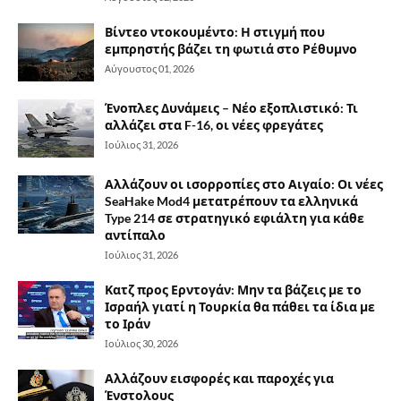
Βίντεο ντοκουμέντο: Η στιγμή που
εμπρηστής βάζει τη φωτιά στο Ρέθυμνο
Αύγουστος 01, 2026
Ένοπλες Δυνάμεις – Νέο εξοπλιστικό: Τι
αλλάζει στα F-16, οι νέες φρεγάτες
Ιούλιος 31, 2026
Αλλάζουν οι ισορροπίες στο Αιγαίο: Οι νέες
SeaHake Mod4 μετατρέπουν τα ελληνικά
Type 214 σε στρατηγικό εφιάλτη για κάθε
αντίπαλο
Ιούλιος 31, 2026
Κατζ προς Ερντογάν: Μην τα βάζεις με το
Ισραήλ γιατί η Τουρκία θα πάθει τα ίδια με
το Ιράν
Ιούλιος 30, 2026
Αλλάζουν εισφορές και παροχές για
Ένστολους