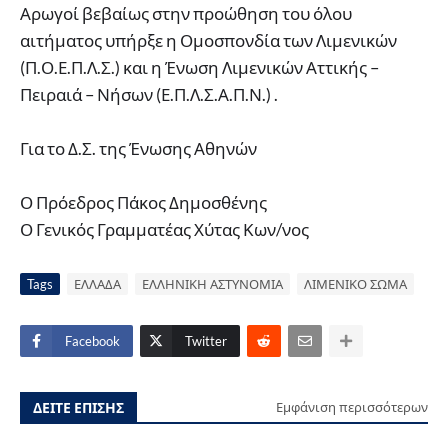
Αρωγοί βεβαίως στην προώθηση του όλου
αιτήματος υπήρξε η Ομοσπονδία των Λιμενικών
(Π.Ο.Ε.Π.Λ.Σ.) και η Ένωση Λιμενικών Αττικής –
Πειραιά – Νήσων (Ε.Π.Λ.Σ.Α.Π.Ν.) .
Για το Δ.Σ. της Ένωσης Αθηνών
Ο Πρόεδρος Πάκος Δημοσθένης
Ο Γενικός Γραμματέας Χύτας Κων/νος
Tags
ΕΛΛΑΔΑ
ΕΛΛΗΝΙΚΗ ΑΣΤΥΝΟΜΙΑ
ΛΙΜΕΝΙΚΟ ΣΩΜΑ
Facebook
Twitter
ΔΕΙΤΕ ΕΠΙΣΗΣ
Εμφάνιση περισσότερων