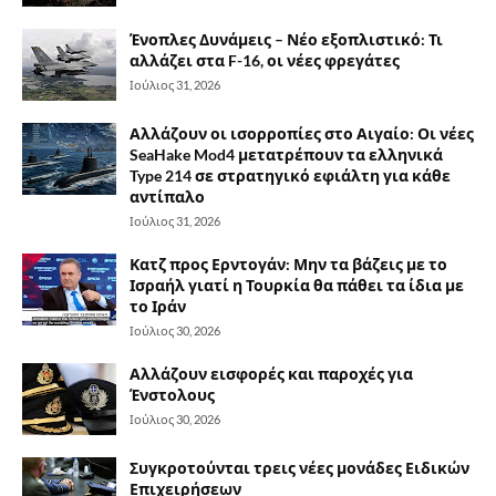
Ένοπλες Δυνάμεις – Νέο εξοπλιστικό: Τι
αλλάζει στα F-16, οι νέες φρεγάτες
Ιούλιος 31, 2026
Αλλάζουν οι ισορροπίες στο Αιγαίο: Οι νέες
SeaHake Mod4 μετατρέπουν τα ελληνικά
Type 214 σε στρατηγικό εφιάλτη για κάθε
αντίπαλο
Ιούλιος 31, 2026
Κατζ προς Ερντογάν: Μην τα βάζεις με το
Ισραήλ γιατί η Τουρκία θα πάθει τα ίδια με
το Ιράν
Ιούλιος 30, 2026
Αλλάζουν εισφορές και παροχές για
Ένστολους
Ιούλιος 30, 2026
Συγκροτούνται τρεις νέες μονάδες Ειδικών
Επιχειρήσεων