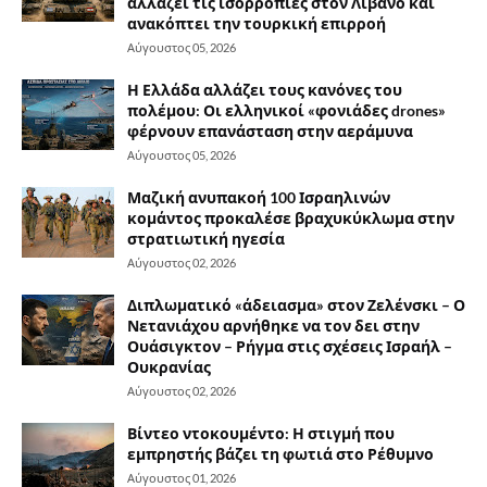
αλλάζει τις ισορροπίες στον Λίβανο και
ανακόπτει την τουρκική επιρροή
Αύγουστος 05, 2026
Η Ελλάδα αλλάζει τους κανόνες του
πολέμου: Οι ελληνικοί «φονιάδες drones»
φέρνουν επανάσταση στην αεράμυνα
Αύγουστος 05, 2026
Μαζική ανυπακοή 100 Ισραηλινών
κομάντος προκαλέσε βραχυκύκλωμα στην
στρατιωτική ηγεσία
Αύγουστος 02, 2026
Διπλωματικό «άδειασμα» στον Ζελένσκι – Ο
Νετανιάχου αρνήθηκε να τον δει στην
Ουάσιγκτον – Ρήγμα στις σχέσεις Ισραήλ –
Ουκρανίας
Αύγουστος 02, 2026
Βίντεο ντοκουμέντο: Η στιγμή που
εμπρηστής βάζει τη φωτιά στο Ρέθυμνο
Αύγουστος 01, 2026