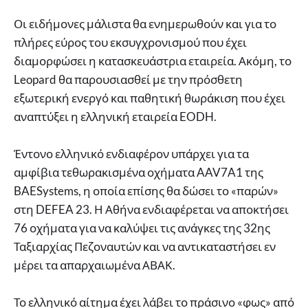
Οι ειδήμονες μάλιστα θα ενημερωθούν και για το
πλήρες εύρος του εκσυγχρονισμού που έχει
διαμορφώσει η κατασκευάστρια εταιρεία. Ακόμη, το
Leopard θα παρουσιασθεί με την πρόσθετη
εξωτερική ενεργό και παθητική θωράκιση που έχει
αναπτύξει η ελληνική εταιρεία EODH.
Έντονο ελληνικό ενδιαφέρον υπάρχει για τα
αμφίβια τεθωρακισμένα οχήματα AAV7A1 της
BAESystems, η οποία επίσης θα δώσει το «παρών»
στη DEFEA 23. Η Αθήνα ενδιαφέρεται να αποκτήσει
76 οχήματα για να καλύψει τις ανάγκες της 32ης
Ταξιαρχίας Πεζοναυτών και να αντικαταστήσει εν
μέρει τα απαρχαιωμένα ΑΒΑΚ.
Το ελληνικό αίτημα έχει λάβει το πράσινο «φως» από