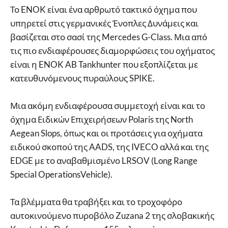
Το ENOK είναι ένα αρθρωτό τακτικό όχημα που
υπηρετεί στις γερμανικές Ένοπλες Δυνάμεις και
βασίζεται στο σασί της Mercedes G-Class. Μια από
τις πιο ενδιαφέρουσες διαμορφώσεις του οχήματος
είναι η ENOK AB Tankhunter που εξοπλίζεται με
κατευθυνόμενους πυραύλους SPIKE.
Μια ακόμη ενδιαφέρουσα συμμετοχή είναι και το
όχημα Ειδικών Επιχειρήσεων Polaris της North
Aegean Slops, όπως και οι προτάσεις για οχήματα
ειδικού σκοπού της AADS, της IVECO αλλά και της
EDGE με το αναβαθμισμένο LRSOV (Long Range
Special OperationsVehicle).
Τα βλέμματα θα τραβήξει και το τροχοφόρο
αυτοκινούμενο πυροβόλο Zuzana 2 της σλοβακικής