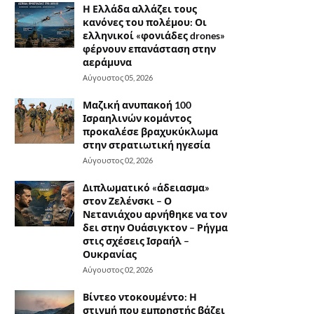
Η Ελλάδα αλλάζει τους
κανόνες του πολέμου: Οι
ελληνικοί «φονιάδες drones»
φέρνουν επανάσταση στην
αεράμυνα
Αύγουστος 05, 2026
Μαζική ανυπακοή 100
Ισραηλινών κομάντος
προκαλέσε βραχυκύκλωμα
στην στρατιωτική ηγεσία
Αύγουστος 02, 2026
Διπλωματικό «άδειασμα»
στον Ζελένσκι – Ο
Νετανιάχου αρνήθηκε να τον
δει στην Ουάσιγκτον – Ρήγμα
στις σχέσεις Ισραήλ –
Ουκρανίας
Αύγουστος 02, 2026
Βίντεο ντοκουμέντο: Η
στιγμή που εμπρηστής βάζει