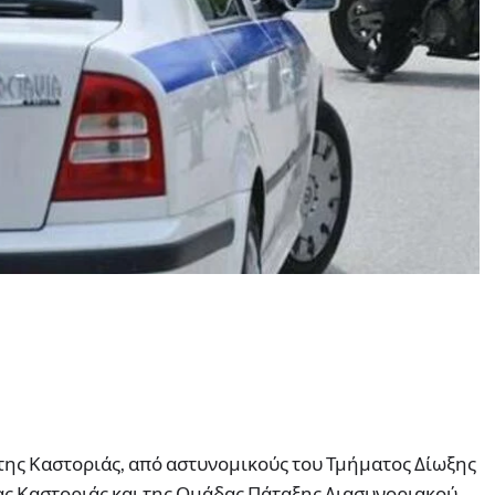
της Καστοριάς, από αστυνομικούς του Τμήματος Δίωξης
ς Καστοριάς και της Ομάδας Πάταξης Διασυνοριακού