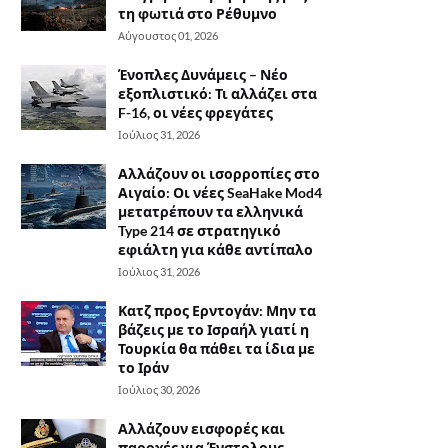
τη φωτιά στο Ρέθυμνο
Αύγουστος 01, 2026
Ένοπλες Δυνάμεις – Νέο
εξοπλιστικό: Τι αλλάζει στα
F-16, οι νέες φρεγάτες
Ιούλιος 31, 2026
Αλλάζουν οι ισορροπίες στο
Αιγαίο: Οι νέες SeaHake Mod4
μετατρέπουν τα ελληνικά
Type 214 σε στρατηγικό
εφιάλτη για κάθε αντίπαλο
Ιούλιος 31, 2026
Κατζ προς Ερντογάν: Μην τα
βάζεις με το Ισραήλ γιατί η
Τουρκία θα πάθει τα ίδια με
το Ιράν
Ιούλιος 30, 2026
Αλλάζουν εισφορές και
παροχές για Ένστολους