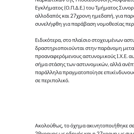
Εγκλήματος (Ο.Π.Δ.Ε.) του Τμήματος Συν
αλλοδαπός και 27χρονη ημεδαπή, για παρ
συνελήφθη για παράβαση νομοθεσίας περί
Ειδικότερα, στο πλαίσιο στοχευμένων αστ
δραστηριοποιούνται στην παράνομη μετα
προαναφερόμενους αστυνομικούς Ι.Χ.Ε. α
σήμα στάσης των αστυνομικών, αλλά ανέπτ
παράλληλα πραγματοποίησε επικίνδυνους 
σε περιπολικό.
Ακολούθως, το όχημα ακινητοποιήθηκε σε 
29χρονος ως οδηγός και η 27χρονη ως συ