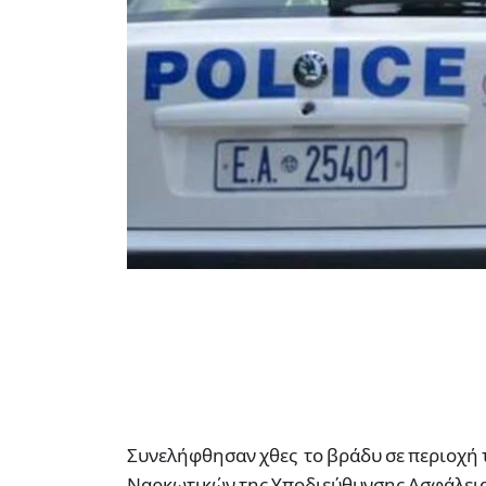
Συνελήφθησαν χθες το βράδυ σε περιοχή 
Ναρκωτικών της Υποδιεύθυνσης Ασφάλεια