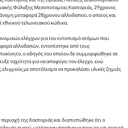
οριακής Φύλαξης Μεσοποταμίας Καστοριάς, 29χρονος
άνομη μεταφορά 28χρονου αλλοδαπού, ο οποίος και
 εθνικού τελωνειακού κώδικα.
υνομικών ελέγχων για τον εντοπισμό ατόμων που
φορά αλλοδαπών, εντοπίστηκε από τους
υτοκίνητο, ο οδηγός του οποίου δε συμμορφώθηκε σε
υξε ταχύτητα για να αποφύγει τον έλεγχο, ενώ
ελιγμούς με αποτέλεσμα να προκαλέσει υλικές ζημιές
περιοχή της Καστοριάς και διαπιστώθηκε ότι ο
νοδηγός αυτού, μετέφεραν παράνομα προς το εσωτερικό