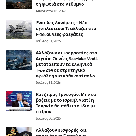
τη φωτιά στο Ρέθυμνο
Αύγουστος 01, 2026
Ένοπλες Δυνάμεις – Νέο
εξοπλιστικό: Τι αλλάζει στα
F-16, οι νέες φρεγάτες
Ιούλιος 31, 2026
Αλλάζουν οι ισορροπίες στο
Αιγαίο: Οι νέες SeaHake Mod4
μετατρέπουν τα ελληνικά
Type 214 σε στρατηγικό
εφιάλτη για κάθε αντίπαλο
Ιούλιος 31, 2026
Κατζ προς Ερντογάν: Μην τα
βάζεις με το Ισραήλ γιατί η
Τουρκία θα πάθει τα ίδια με
το Ιράν
Ιούλιος 30, 2026
Αλλάζουν εισφορές και
παροχές για Ένστολους