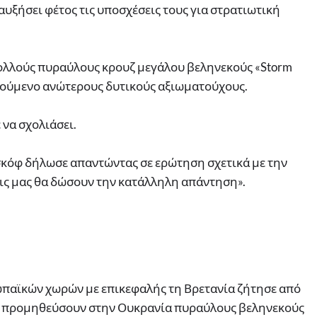
 αυξήσει φέτος τις υποσχέσεις τους για στρατιωτική
ολλούς πυραύλους κρουζ μεγάλου βεληνεκούς «Storm
λούμενο ανώτερους δυτικούς αξιωματούχους.
να σχολιάσει.
κόφ δήλωσε απαντώντας σε ερώτηση σχετικά με την
ις μας θα δώσουν την κατάλληλη απάντηση».
παϊκών χωρών με επικεφαλής τη Βρετανία ζήτησε από
να προμηθεύσουν στην Ουκρανία πυραύλους βεληνεκούς