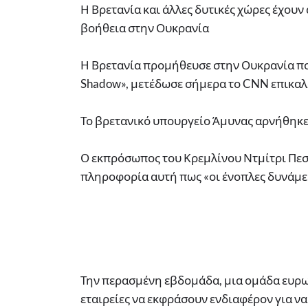
Η Βρετανία και άλλες δυτικές χώρες έχουν
βοήθεια στην Ουκρανία
Η Βρετανία προμήθευσε στην Ουκρανία π
Shadow», μετέδωσε σήμερα το CNN επικα
Το βρετανικό υπουργείο Άμυνας αρνήθηκε 
Ο εκπρόσωπος του Κρεμλίνου Ντμίτρι Πεσ
πληροφορία αυτή πως «οι ένοπλες δυνάμε
Την περασμένη εβδομάδα, μια ομάδα ευρω
εταιρείες να εκφράσουν ενδιαφέρον για 