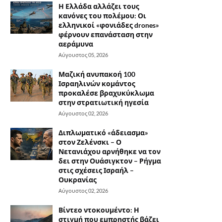
Η Ελλάδα αλλάζει τους
κανόνες του πολέμου: Οι
ελληνικοί «φονιάδες drones»
φέρνουν επανάσταση στην
αεράμυνα
Αύγουστος 05, 2026
Μαζική ανυπακοή 100
Ισραηλινών κομάντος
προκαλέσε βραχυκύκλωμα
στην στρατιωτική ηγεσία
Αύγουστος 02, 2026
Διπλωματικό «άδειασμα»
στον Ζελένσκι – Ο
Νετανιάχου αρνήθηκε να τον
δει στην Ουάσιγκτον – Ρήγμα
στις σχέσεις Ισραήλ –
Ουκρανίας
Αύγουστος 02, 2026
Βίντεο ντοκουμέντο: Η
στιγμή που εμπρηστής βάζει