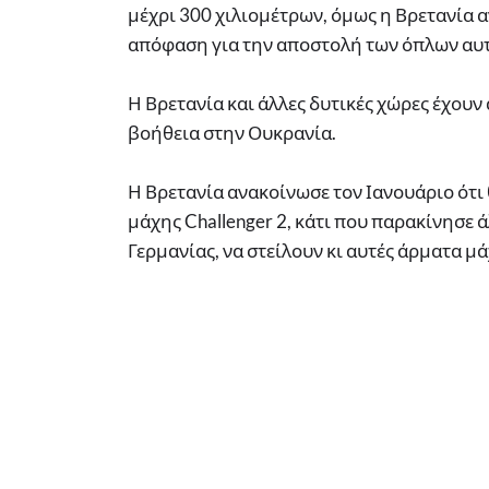
μέχρι 300 χιλιομέτρων, όμως η Βρετανία αν
απόφαση για την αποστολή των όπλων αυ
Η Βρετανία και άλλες δυτικές χώρες έχουν
βοήθεια στην Ουκρανία.
Η Βρετανία ανακοίνωσε τον Ιανουάριο ότι 
μάχης Challenger 2, κάτι που παρακίνησε
Γερμανίας, να στείλουν κι αυτές άρματα μά