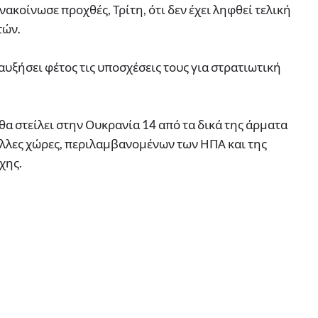
ακοίνωσε προχθές, Τρίτη, ότι δεν έχει ληφθεί τελική
τών.
 αυξήσει φέτος τις υποσχέσεις τους για στρατιωτική
θα στείλει στην Ουκρανία 14 από τα δικά της άρματα
 άλλες χώρες, περιλαμβανομένων των ΗΠΑ και της
χης.