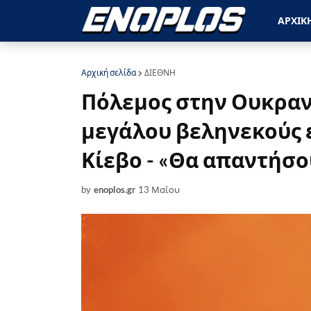
ΑΡΧΙΚ
Αρχική σελίδα
ΔΙΕΘΝΗ
Πόλεμος στην Ουκραν
μεγάλου βεληνεκούς έ
Κίεβο - «Θα απαντήσο
by
enoplos.gr
13 Μαΐου