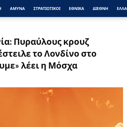
Η
ΑΜΥΝΑ
ΣΤΡΑΤΙΩΤΙΚΟΙ
ΕΘΝΙΚΑ
ΔΙΕΘΝΗ
ΕΛΛ
ία: Πυραύλους κρουζ
στειλε το Λονδίνο στο
υμε» λέει η Μόσχα