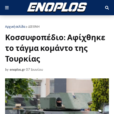
Αρχική σελίδα
ΔΙΕΘΝΗ
Κοσσυφοπέδιο: Αφίχθηκε
το τάγμα κομάντο της
Τουρκίας
by
enoplos.gr
07 Ιουνίου