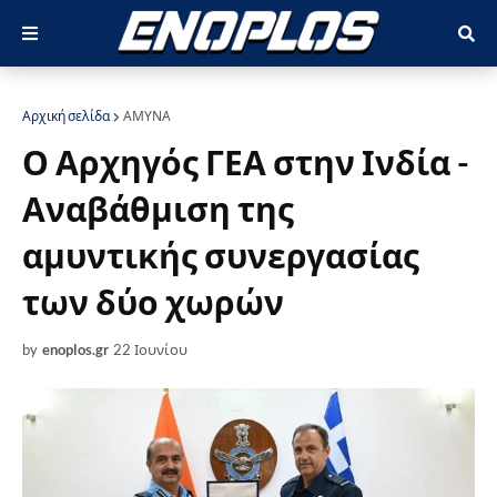
Αρχική σελίδα
ΑΜΥΝΑ
Ο Αρχηγός ΓΕΑ στην Ινδία -
Αναβάθμιση της
αμυντικής συνεργασίας
των δύο χωρών
by
enoplos.gr
22 Ιουνίου