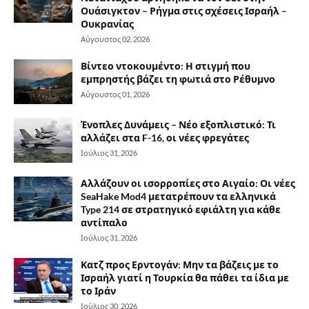
Ουάσιγκτον – Ρήγμα στις σχέσεις Ισραήλ –
Ουκρανίας
Αύγουστος 02, 2026
Βίντεο ντοκουμέντο: Η στιγμή που
εμπρηστής βάζει τη φωτιά στο Ρέθυμνο
Αύγουστος 01, 2026
Ένοπλες Δυνάμεις – Νέο εξοπλιστικό: Τι
αλλάζει στα F-16, οι νέες φρεγάτες
Ιούλιος 31, 2026
Αλλάζουν οι ισορροπίες στο Αιγαίο: Οι νέες
SeaHake Mod4 μετατρέπουν τα ελληνικά
Type 214 σε στρατηγικό εφιάλτη για κάθε
αντίπαλο
Ιούλιος 31, 2026
Κατζ προς Ερντογάν: Μην τα βάζεις με το
Ισραήλ γιατί η Τουρκία θα πάθει τα ίδια με
το Ιράν
Ιούλιος 30, 2026