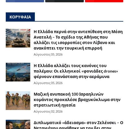
ΚΟΡΥΦΑΙΑ
Η Ελλάδα περνά στην αντεπίθεση στη Μέση
Ανατολή – Το σχέδιο της Αθήνας που
αλλάζει τις ισορροπίες στον Λίβανο και
ανακόπτει την τουρκική επιρροή
Αύγουστος 05, 2026
Η Ελλάδα αλλάζει τους κανόνες του
πολέμου: Οι ελληνικοί «φονιάδες drones»
φέρνουν επανάσταση στην αεράμυνα
Αύγουστος 05, 2026
Μαζική ανυπακοή 100 Ισραηλινών
κομάντος προκαλέσε βραχυκύκλωμα στην
στρατιωτική ηγεσία
Αύγουστος 02, 2026
Διπλωματικό «άδειασμα» στον Ζελένσκι – Ο
Νετανιάχου αρνήθηκε να τον δει στην