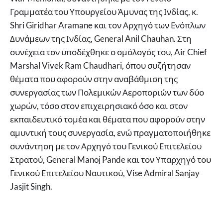
Γραμματέα του Υπουργείου Άμυνας της Ινδίας, κ.
Shri Giridhar Aramane και τον Αρχηγό των Ενόπλων
Δυνάμεων της Ινδίας, General Anil Chauhan. Στη
συνέχεια τον υποδέχθηκε ο ομόλογός του, Air Chief
Marshal Vivek Ram Chaudhari, όπου συζήτησαν
θέματα που αφορούν στην αναβάθμιση της
συνεργασίας των Πολεμικών Αεροποριών των δύο
χωρών, τόσο στον επιχειρησιακό όσο και στον
εκπαιδευτικό τομέα και θέματα που αφορούν στην
αμυντική τους συνεργασία, ενώ πραγματοποιήθηκε
συνάντηση με τον Αρχηγό του Γενικού Επιτελείου
Στρατού, General Manoj Pande και τον Υπαρχηγό του
Γενικού Επιτελείου Ναυτικού, Vise Admiral Sanjay
Jasjit Singh.