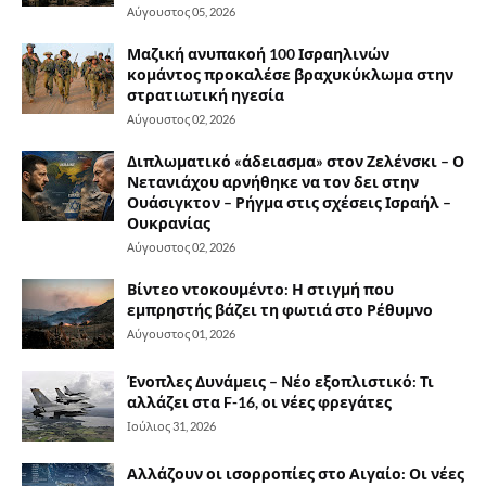
Αύγουστος 05, 2026
Μαζική ανυπακοή 100 Ισραηλινών
κομάντος προκαλέσε βραχυκύκλωμα στην
στρατιωτική ηγεσία
Αύγουστος 02, 2026
Διπλωματικό «άδειασμα» στον Ζελένσκι – Ο
Νετανιάχου αρνήθηκε να τον δει στην
Ουάσιγκτον – Ρήγμα στις σχέσεις Ισραήλ –
Ουκρανίας
Αύγουστος 02, 2026
Βίντεο ντοκουμέντο: Η στιγμή που
εμπρηστής βάζει τη φωτιά στο Ρέθυμνο
Αύγουστος 01, 2026
Ένοπλες Δυνάμεις – Νέο εξοπλιστικό: Τι
αλλάζει στα F-16, οι νέες φρεγάτες
Ιούλιος 31, 2026
Αλλάζουν οι ισορροπίες στο Αιγαίο: Οι νέες