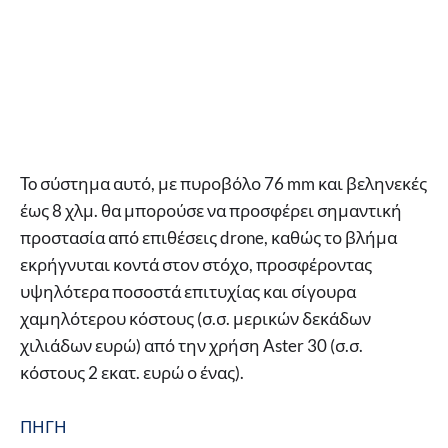
To σύστημα αυτό, με πυροβόλο 76 mm και βεληνεκές
έως 8 χλμ. θα μπορούσε να προσφέρει σημαντική
προστασία από επιθέσεις drone, καθώς το βλήμα
εκρήγνυται κοντά στον στόχο, προσφέροντας
υψηλότερα ποσοστά επιτυχίας και σίγουρα
χαμηλότερου κόστους (σ.σ. μερικών δεκάδων
χιλιάδων ευρώ) από την χρήση Aster 30 (σ.σ.
κόστους 2 εκατ. ευρώ ο ένας).
ΠΗΓΗ