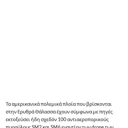
Τα αμερικανικά πολεμικά πλοία που βρίσκονται
στην Ερυθρά Θάλασσα έχουν σύμφωνα με πηγές
εκτοξεύσει ήδη σχεδόν 100 αντιαεροπορικούς
πυραύλους SM2 και SM6 εναντίον των drone των