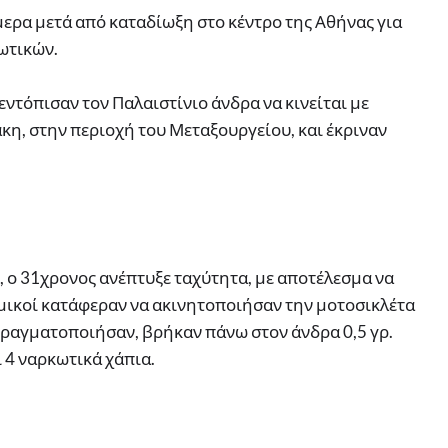
ρα μετά από καταδίωξη στο κέντρο της Αθήνας για
ωτικών.
εντόπισαν τον Παλαιστίνιο άνδρα να κινείται με
κη, στην περιοχή του Μεταξουργείου, και έκριναν
, ο 31χρονος ανέπτυξε ταχύτητα, με αποτέλεσμα να
μικοί κατάφεραν να ακινητοποιήσαν την μοτοσικλέτα
 πραγματοποιήσαν, βρήκαν πάνω στον άνδρα 0,5 γρ.
 4 ναρκωτικά χάπια.