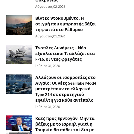
Αύγουστος 02, 2026
Βίντεο ντοκουμέντο: Η
στιγμή που εμπρηστής βάζει
τη φωτιά στο Ρέθυμνο
Αύγουστος 01, 2026
Ένοπλες Δυνάμεις – Νέο
εξοπλιστικό: Τι αλλάζει στα
F-16, οι νέες φρεγάτες
Ιούλιος 31, 2026
Αλλάζουν οι ισορροπίες στο
Αιγαίο: Οι νέες SeaHake Mod4
μετατρέπουν τα ελληνικά
Type 214 σε στρατηγικό
εφιάλτη για κάθε αντίπαλο
Ιούλιος 31, 2026
Κατζ προς Ερντογάν: Μην τα
βάζεις με το Ισραήλ γιατί η
Τουρκία θα πάθει τα ίδια με