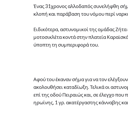
Ένας 31χρονος αλλοδαπός συνελήφθη σήμε
κλοπή και παράβαση του νόμου περί ναρκ
Ειδικότερα, αστυνομικοί της ομάδας Ζήτα 
μοτοσικλέτα κοντά στην πλατεία Καραϊσκά
ύποπτη τη συμπεριφορά του.
Αφού του έκαναν σήμα για να τον ελέγξουν
ακολουθήσει καταδίωξη. Τελικά οι αστυνο
επί της οδού Πειραιώς και, σε έλεγχο που
ηρωίνης, 1 γρ. ακατέργαστης κάνναβης και