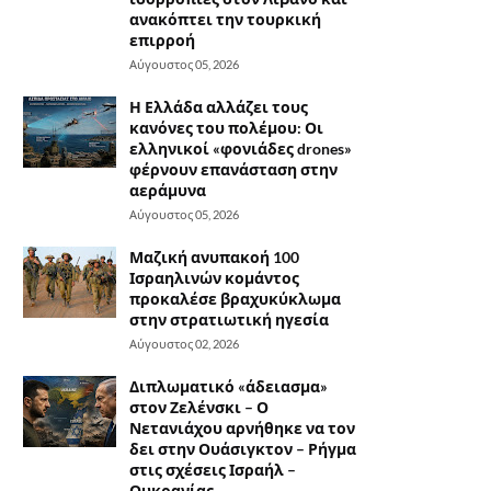
ανακόπτει την τουρκική
επιρροή
Αύγουστος 05, 2026
Η Ελλάδα αλλάζει τους
κανόνες του πολέμου: Οι
ελληνικοί «φονιάδες drones»
φέρνουν επανάσταση στην
αεράμυνα
Αύγουστος 05, 2026
Μαζική ανυπακοή 100
Ισραηλινών κομάντος
προκαλέσε βραχυκύκλωμα
στην στρατιωτική ηγεσία
Αύγουστος 02, 2026
Διπλωματικό «άδειασμα»
στον Ζελένσκι – Ο
Νετανιάχου αρνήθηκε να τον
δει στην Ουάσιγκτον – Ρήγμα
στις σχέσεις Ισραήλ –
Ουκρανίας