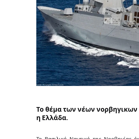
Το θέμα των νέων νορβηγικων
η Ελλάδα.
Το Βασιλικό Ναυτικό της Νορβηγίας έ