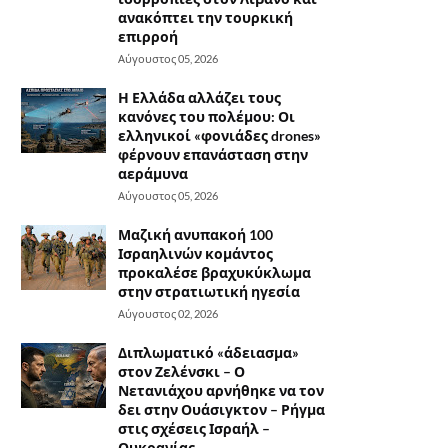
ανακόπτει την τουρκική
επιρροή
Αύγουστος 05, 2026
Η Ελλάδα αλλάζει τους
κανόνες του πολέμου: Οι
ελληνικοί «φονιάδες drones»
φέρνουν επανάσταση στην
αεράμυνα
Αύγουστος 05, 2026
Μαζική ανυπακοή 100
Ισραηλινών κομάντος
προκαλέσε βραχυκύκλωμα
στην στρατιωτική ηγεσία
Αύγουστος 02, 2026
Διπλωματικό «άδειασμα»
στον Ζελένσκι – Ο
Νετανιάχου αρνήθηκε να τον
δει στην Ουάσιγκτον – Ρήγμα
στις σχέσεις Ισραήλ –
Ουκρανίας