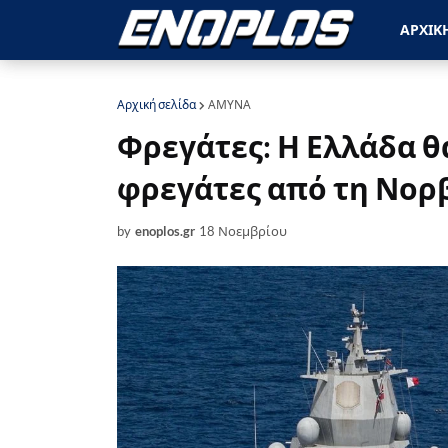
ΑΡΧΙΚ
Αρχική σελίδα
ΑΜΥΝΑ
Φρεγάτες: Η Ελλάδα θ
φρεγάτες από τη Νορβηγ
by
enoplos.gr
18 Νοεμβρίου