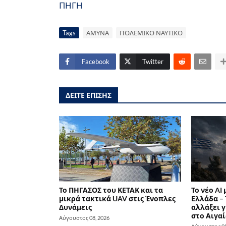
ΠΗΓΗ
Tags
ΑΜΥΝΑ
ΠΟΛΕΜΙΚΟ ΝΑΥΤΙΚΟ
Facebook
Twitter
ΔΕΙΤΕ ΕΠΙΣΗΣ
Το ΠΗΓΑΣΟΣ του ΚΕΤΑΚ και τα
Το νέο AI
μικρά τακτικά UAV στις Ένοπλες
Ελλάδα – 
Δυνάμεις
αλλάξει γ
στο Αιγαί
Αύγουστος 08, 2026