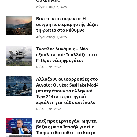
Αύγουστος 02, 2026
Βίντεο ντοκουμέντο: Η
στιγμή που εμπρηστής βάζει
τη φωτιά στο Ρέθυμνο
Αύγουστος 01, 2026
Ένοπλες Δυνάμεις – Νέο
εξοπλιστικό: Τι αλλάζει στα
F-16, οι νέες φρεγάτες
Ιούλιος 31, 2026
Αλλάζουν οι ισορροπίες στο
Αιγαίο: Οι νέες SeaHake Mod4
μετατρέπουν τα ελληνικά
Type 214 σε στρατηγικό
εφιάλτη για κάθε αντίπαλο
Ιούλιος 31, 2026
Κατζ προς Ερντογάν: Μην τα
βάζεις με το Ισραήλ γιατί η
Τουρκία θα πάθει τα ίδια με