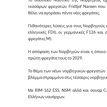
τεσσάρων φρεγατών Fridtjof Nansen που 
θέλει να αγοράσει πέντε νέες φρεγάτες.
Πιθανότερες λύσεις για τους Νορβηγούς είν
ελληνικές FDI), οι γερμανικές F126 και
φρεγάτες M).
Η απόφαση των Νορβηγών είναι η όποια ε
πρώτη φρεγάτα τους το 2029.
Το θέμα των νέων νορβηγικών φρεγατών π
βλέμμα στραμμένο στις τέσσερις νορβηγικέ
Με RIM-162 ESS, NSM αλλά και σοναρ Capt
Ελλήνων ναυάρχων.