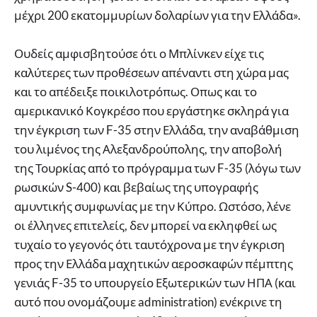
μέχρι 200 εκατομμυρίων δολαρίων για την Ελλάδα».
Ουδείς αμφισβητούσε ότι ο Μπλίνκεν είχε τις
καλύτερες των προθέσεων απέναντι στη χώρα μας
και το απέδειξε ποικιλοτρόπως. Οπως και το
αμερικανικό Κογκρέσο που εργάστηκε σκληρά για
την έγκριση των F-35 στην Ελλάδα, την αναβάθμιση
του λιμένος της Αλεξανδρούπολης, την αποβολή
της Τουρκίας από το πρόγραμμα των F-35 (λόγω των
ρωσικών S-400) και βεβαίως της υπογραφής
αμυντικής συμφωνίας με την Κύπρο. Ωστόσο, λένε
οι έλληνες επιτελείς, δεν μπορεί να εκληφθεί ως
τυχαίο το γεγονός ότι ταυτόχρονα με την έγκριση
προς την Ελλάδα μαχητικών αεροσκαφών πέμπτης
γενιάς F-35 το υπουργείο Εξωτερικών των ΗΠΑ (και
αυτό που ονομάζουμε administration) ενέκρινε τη