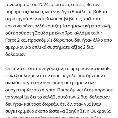
Ιανουαρίου του 2024, μέσα στις εορτές, θα τον
παρομοίαζε κανείς ως έναν Αγιο Βασίλη με βαθμό…
στρατηγού. Δεν κουβαλούσε βεβαίως μαζί του
κόκκινο σάκο, αλλά κόμιζε μία σημαντική επιστολή,
ούτε ήρθε στη Σούδα με έλκηθρο, αλλά με το Air
Force 2 και προσκόμιζε δώρα που δεν ήταν άλλο από
αμερικανικά οπλικά συστήματα αξίας 2 δισ.
δολαρίων.
Οι πάντες τότε πανηγύριζαν, το αμερικανικό καλάθι
των εξοπλισμών ήταν τόσο μεγάλο που άρχισαν οι
αναλύσεις για την ανατροπή υπερ ημών των
συσχετισμών στο Αιγαίο. Ποιος όμως τότε μπορούσε
να γνωρίζει ότι το καλάθι αυτό των 2 δισ. δολαρίων
δεν ήταν και τόσο δωρεάν, ότι δινόταν για έναν
συγκεκριμένο σκοπό ώστε να βοηθηθεί η Ουκρανία