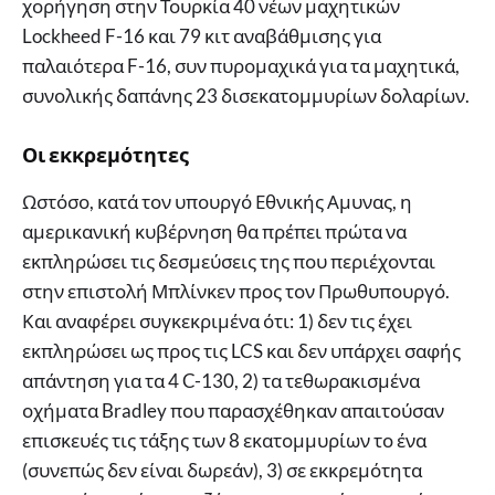
χορήγηση στην Τουρκία 40 νέων μαχητικών
Lockheed F-16 και 79 κιτ αναβάθμισης για
παλαιότερα F-16, συν πυρομαχικά για τα μαχητικά,
συνολικής δαπάνης 23 δισεκατομμυρίων δολαρίων.
Οι εκκρεμότητες
Ωστόσο, κατά τον υπουργό Εθνικής Αμυνας, η
αμερικανική κυβέρνηση θα πρέπει πρώτα να
εκπληρώσει τις δεσμεύσεις της που περιέχονται
στην επιστολή Μπλίνκεν προς τον Πρωθυπουργό.
Και αναφέρει συγκεκριμένα ότι: 1) δεν τις έχει
εκπληρώσει ως προς τις LCS και δεν υπάρχει σαφής
απάντηση για τα 4 C-130, 2) τα τεθωρακισμένα
οχήματα Bradley που παρασχέθηκαν απαιτούσαν
επισκευές τις τάξης των 8 εκατομμυρίων το ένα
(συνεπώς δεν είναι δωρεάν), 3) σε εκκρεμότητα