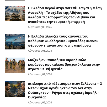
Η Ελλάδα περνά στην αντεπίθεση στη Μέση
Ανατολή – Το σχέδιο της Αθήνας που
αλλάζει τις ισορροπίες στον Λίβανο και
ανακόπτει την τουρκική επιρροή
Αύγουστος 05, 2026
Η Ελλάδα αλλάζει τους κανόνες του
πολέμου: Οι ελληνικοί «φονιάδες drones»
φέρνουν επανάσταση στην αεράμυνα
Αύγουστος 05, 2026
Μαζική ανυπακοή 100 Ισραηλινών
κομάντος προκαλέσε βραχυκύκλωμα στην
στρατιωτική ηγεσία
Αύγουστος 02, 2026
Διπλωματικό «άδειασμα» στον Ζελένσκι – Ο
Νετανιάχου αρνήθηκε να τον δει στην
Ουάσιγκτον – Ρήγμα στις σχέσεις Ισραήλ –
Ουκρανίας
Αύγουστος 02, 2026