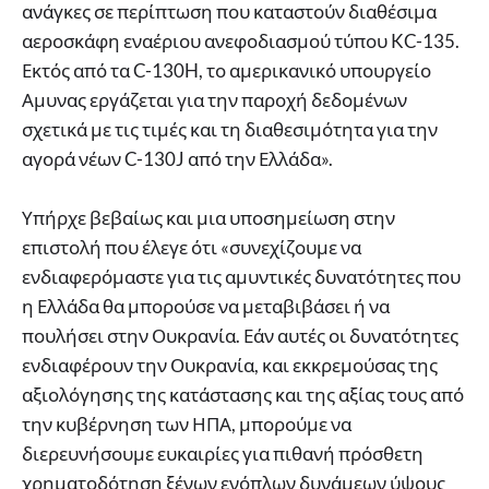
ανάγκες σε περίπτωση που καταστούν διαθέσιμα
αεροσκάφη εναέριου ανεφοδιασμού τύπου KC-135.
Εκτός από τα C-130H, το αμερικανικό υπουργείο
Αμυνας εργάζεται για την παροχή δεδομένων
σχετικά με τις τιμές και τη διαθεσιμότητα για την
αγορά νέων C-130J από την Ελλάδα».
Υπήρχε βεβαίως και μια υποσημείωση στην
επιστολή που έλεγε ότι «συνεχίζουμε να
ενδιαφερόμαστε για τις αμυντικές δυνατότητες που
η Ελλάδα θα μπορούσε να μεταβιβάσει ή να
πουλήσει στην Ουκρανία. Εάν αυτές οι δυνατότητες
ενδιαφέρουν την Ουκρανία, και εκκρεμούσας της
αξιολόγησης της κατάστασης και της αξίας τους από
την κυβέρνηση των ΗΠΑ, μπορούμε να
διερευνήσουμε ευκαιρίες για πιθανή πρόσθετη
χρηματοδότηση ξένων ενόπλων δυνάμεων ύψους