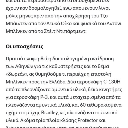
και ότι τα περισσότερα από τα υποσχόμενα δεν
έχουν καν δρομολογηθεί, ενώ απομένουν λίγοι
μόλις μήνες πριν από την αποχώρηση του Τζο
Μπάιντεν από τον Λευκό Οίκο και φυσικά του Αντονι
Μπλίνκεν από το Στέιτ Ντιπάρτμεντ.
Οι υποσχέσεις
Προτού αναφερθεί η δικαιολογημένη αντίδραση
των Αθηνών για τις καθυστερήσεις και το θέμα
«δωρεάν», ας θυμηθούμε τι περιείχε η επιστολή
Μπλίνκεν προς την Ελλάδα: Δύο αεροσκάφη C-130H
από τα πλεονάζοντα αμυντικά υλικά, δέκα κινητήρες
για αεροσκάφη P-3, και αυτά μεταχειρισμένα από τα
πλεονάζοντα αμυντικά υλικά, και 60 τεθωρακισμένα
οχήματα μάχης Bradley, ως πλεονάζοντα αμυντικά
υλικά. Ακόμα τρία πλοία κλάσης Protector και
διάφορα φορτηγά οχήματα και ρυμουλκούμενα ως