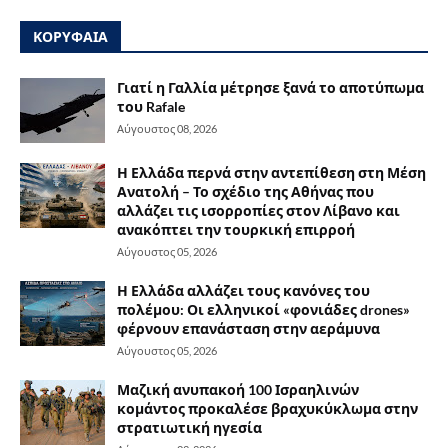
ΚΟΡΥΦΑΙΑ
Γιατί η Γαλλία μέτρησε ξανά το αποτύπωμα
του Rafale
Αύγουστος 08, 2026
Η Ελλάδα περνά στην αντεπίθεση στη Μέση
Ανατολή – Το σχέδιο της Αθήνας που
αλλάζει τις ισορροπίες στον Λίβανο και
ανακόπτει την τουρκική επιρροή
Αύγουστος 05, 2026
Η Ελλάδα αλλάζει τους κανόνες του
πολέμου: Οι ελληνικοί «φονιάδες drones»
φέρνουν επανάσταση στην αεράμυνα
Αύγουστος 05, 2026
Μαζική ανυπακοή 100 Ισραηλινών
κομάντος προκαλέσε βραχυκύκλωμα στην
στρατιωτική ηγεσία