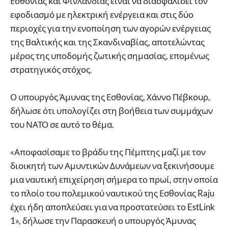
Εσθονίας και Φινλανδίας είναι να διασφαλίσει τον
εφοδιασμό με ηλεκτρική ενέργεια και στις δύο
περιοχές για την ενοποίηση των αγορών ενέργειας
της Βαλτικής και της Σκανδιναβίας, αποτελώντας
μέρος της υποδομής ζωτικής σημασίας, επομένως
στρατηγικός στόχος.
Ο υπουργός Άμυνας της Εσθονίας, Χάννο Πέβκουρ,
δήλωσε ότι υπολογίζει στη βοήθεια των συμμάχων
του ΝΑΤΟ σε αυτό το θέμα.
«Αποφασίσαμε το βράδυ της Πέμπτης μαζί με τον
διοικητή των Αμυντικών Δυνάμεων να ξεκινήσουμε
μια ναυτική επιχείρηση σήμερα το πρωί, στην οποία
το πλοίο του πολεμικού ναυτικού της Εσθονίας Raju
έχει ήδη αποπλεύσει για να προστατεύσει το EstLink
1», δήλωσε την Παρασκευή ο υπουργός Άμυνας