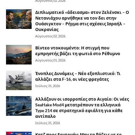
Αύγουστος 02, 2026
Διπλωματικό «άδειασμα» στον Ζελένσκι – Ο
Νετανιάχου αρνήθηκε να τον δει στην
Ουάσιγκτον – Ρήγμα στις σχέσεις Ισραήλ –
Ουκρανίας
Αύγουστος 02, 2026
Βίντεο ντοκουμέντο: Η στιγμή που
εμπρηστής βάζει τη φωτιά στο Ρέθυμνο
Αύγουστος 01, 2026
Ένοπλες Δυνάμεις – Νέο εξοπλιστικό: Τι
αλλάζει στα F-16, οι νέες φρεγάτες
Ιούλιος 31, 2026
Αλλάζουν οι ισορροπίες στο Αιγαίο: Οι νέες
SeaHake Mod4 μετατρέπουν τα ελληνικά
Type 214 σε στρατηγικό εφιάλτη για κάθε
αντίπαλο
Ιούλιος 31, 2026
Κατζ προς Ερντογάν: Μην τα βάζεις με το