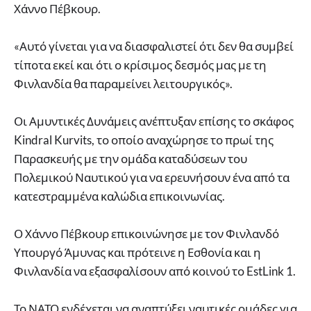
Χάννο Πέβκουρ.
«Αυτό γίνεται για να διασφαλιστεί ότι δεν θα συμβεί
τίποτα εκεί και ότι ο κρίσιμος δεσμός μας με τη
Φινλανδία θα παραμείνει λειτουργικός».
Οι Αμυντικές Δυνάμεις ανέπτυξαν επίσης το σκάφος
Kindral Kurvits, το οποίο αναχώρησε το πρωί της
Παρασκευής με την ομάδα καταδύσεων του
Πολεμικού Ναυτικού για να ερευνήσουν ένα από τα
κατεστραμμένα καλώδια επικοινωνίας.
Ο Χάννο Πέβκουρ επικοινώνησε με τον Φινλανδό
Υπουργό Άμυνας και πρότεινε η Εσθονία και η
Φινλανδία να εξασφαλίσουν από κοινού το EstLink 1.
Το ΝΑΤΟ ενδέχεται να αναπτύξει ναυτικές ομάδες για