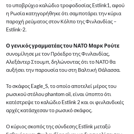
το υποβρύχιο καλώδιο τροφοδοσίας Estlink1, αφού
η Ρωσία κατηγορήθηκε ότι σαμποτάρει την κύρια
παροχή ρεύματος στον Κόλπο της Φινλανδίας –
Estlink-2.
Ο γενικός γραμματέας του ΝΑΤΟ Μαρκ Ρούτε
συνομίλησε με τον Πρόεδρο της Φινλανδίας,
Αλεξάντερ Στουμπ, δηλώνοντας ότι το ΝΑΤΟ θα
αυξήσει την παρουσία του στη Βαλτική Θάλασσα.
Το σκάφος Eagle_S, το οποίο αποτελεί μέρος του
ρωσικού στόλου phantom oil, είναι ύποπτο ότι
κατέστρεψε το καλώδιο Estlink 2 και οι φινλανδικές
αρχές κατάσχεσαν το ρωσικό σκάφος.
Ο κύριος σκοπός της σύνδεσης Estlink μεταξύ