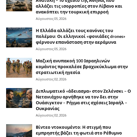
Ανατολή – Το σχέδιο της Αθήνας που
αλλάζει τις ισορροπίες στον Λίβανο και
ανακόπτει την τουρκική επιρροή
Αύγουστος 05, 2026
Η Ελλάδα αλλάζει τους κανόνες του
πολέμου: Οι ελληνικοί «φονιάδες drones»
φέρνουν επανάσταση στην αεράμυνα
Αύγουστος 05, 2026
Μαζική ανυπακοή 100 Ισραηλινών
κομάντος προκαλέσε βραχυκύκλωμα στην
στρατιωτική ηγεσία
Αύγουστος 02, 2026
Διπλωματικό «άδειασμα» στον Ζελένσκι – Ο
Νετανιάχου αρνήθηκε να τον δει στην
Ουάσιγκτον – Ρήγμα στις σχέσεις Ισραήλ –
Ουκρανίας
Αύγουστος 02, 2026
Βίντεο ντοκουμέντο: Η στιγμή που
εμπρηστής βάζει τη φωτιά στο Ρέθυμνο