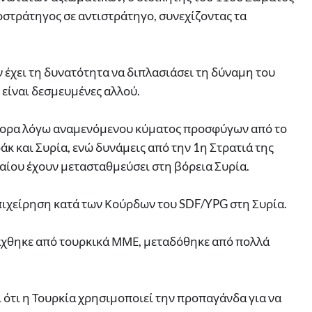
ποστράτηγος σε αντιστράτηγο, συνεχίζοντας τα
ν έχει τη δυνατότητα να διπλασιάσει τη δύναμη του
 είναι δεσμευμένες αλλού.
σύνορα λόγω αναμενόμενου κύματος προσφύγων από το
ράκ και Συρία, ενώ δυνάμεις από την 1η Στρατιά της
γαίου έχουν μετασταθμεύσει στη βόρεια Συρία.
επιχείρηση κατά των Κούρδων του SDF/YPG στη Συρία.
ράχθηκε από τουρκικά ΜΜΕ, μεταδόθηκε από πολλά
 ότι η Τουρκία χρησιμοποιεί την προπαγάνδα για να