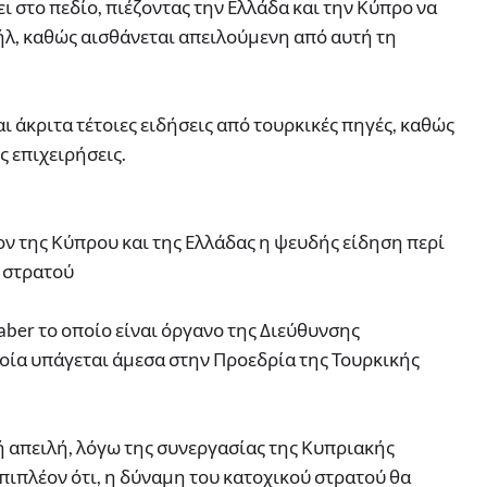
ι στο πεδίο, πιέζοντας την Ελλάδα και την Κύπρο να
ήλ, καθώς αισθάνεται απειλούμενη από αυτή τη
 άκριτα τέτοιες ειδήσεις από τουρκικές πηγές, καθώς
ς επιχειρήσεις.
ν της Κύπρου και της Ελλάδας η ψευδής είδηση περί
 στρατού
ber το οποίο είναι όργανο της Διεύθυνσης
οία υπάγεται άμεσα στην Προεδρία της Τουρκικής
ή απειλή, λόγω της συνεργασίας της Κυπριακής
πιπλέον ότι, η δύναμη του κατοχικού στρατού θα