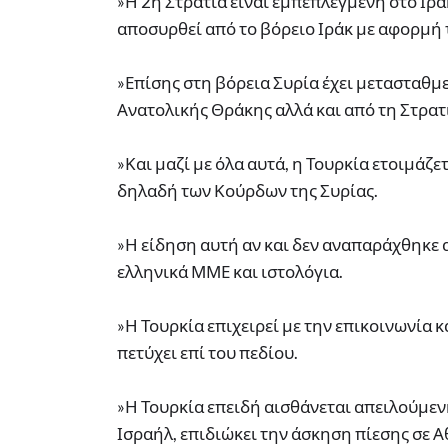
»Η 2η Στρατιά είναι εμπεπλεγμενη στο Ιρά
αποσυρθεί από το βόρειο Ιράκ με αφορμή 
»Επίσης στη βόρεια Συρία έχει μετασταθμε
Ανατολικής Θράκης αλλά και από τη Στρατι
»Και μαζί με όλα αυτά, η Τουρκία ετοιμάζ
δηλαδή των Κούρδων της Συρίας.
»Η είδηση αυτή αν και δεν αναπαράχθηκε
ελληνικά ΜΜΕ και ιστολόγια.
»Η Τουρκία επιχειρεί με την επικοινωνία 
πετύχει επί του πεδίου.
»Η Τουρκία επειδή αισθάνεται απειλούμεν
Ισραήλ, επιδιώκει την άσκηση πίεσης σε 