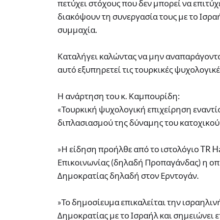
πετύχει στόχους που δεν μπορεί να επιτύχε
διακόψουν τη συνεργασία τους με το Ισρα
συμμαχία.
Καταλήγει καλώντας να μην αναπαράγονται
αυτό εξυπηρετεί τις τουρκικές ψυχολογικέ
Η ανάρτηση του κ. Καμπουρίδη:
«Τουρκική ψυχολογική επιχείρηση εναντίο
διπλασιασμού της δύναμης του κατοχικού
»Η είδηση προήλθε από το ιστολόγιο TR Ha
Επικοινωνίας (δηλαδή Προπαγάνδας) η οπ
Δημοκρατίας δηλαδή στον Ερντογάν.
»Το δημοσίευμα επικαλείται την ισραηλιν
Δημοκρατίας με το Ισραήλ και σημειώνει ε