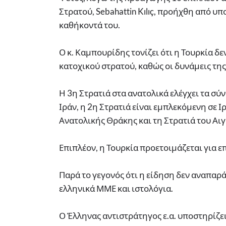
Στρατού, Sebahattin Kılıç, προήχθη από υ
καθήκοντά του.
Ο κ. Καμπουρίδης τονίζει ότι η Τουρκία δε
κατοχικού στρατού, καθώς οι δυνάμεις της
Η 3η Στρατιά στα ανατολικά ελέγχει τα 
Ιράν, η 2η Στρατιά είναι εμπλεκόμενη σε Ι
Ανατολικής Θράκης και τη Στρατιά του Αι
Επιπλέον, η Τουρκία προετοιμάζεται για 
Παρά το γεγονός ότι η είδηση δεν αναπα
ελληνικά ΜΜΕ και ιστολόγια.
Ο Έλληνας αντιστράτηγος ε.α. υποστηρίζει