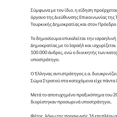
Σύμφωνα με τον ίδιο, η είδηση προέρχεται
όργανο της Διεύθυνσης Επικοινωνίας της 
Τουρκικής Δημοκρατίας και στον Πρόεδρο
Το δημοσίευμα επικαλείται την ισραηλινή
Δημοκρατίας με το Ισραήλ και ισχυρίζεται
100.000 άνδρες, ενώ ο διοικητής των κα
υποστράτηγο.
Ο Έλληνας αντιστράτηγος ε.α. διευκρινίζει
Σώμα Στρατού στα κατεχόμενα είχε πάντα
Μετά το αποτυχημένο πραξικόπημα του 20
διορίστηκαν προσωρινά υποστράτηγοι.
Φέτος, λόγω της προαγωγής 16 επιπλέον 