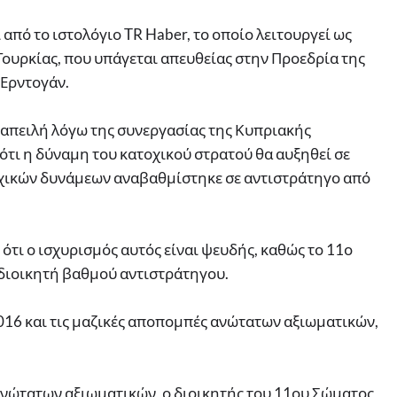
 από το ιστολόγιο TR Haber, το οποίο λειτουργεί ως
Τουρκίας, που υπάγεται απευθείας στην Προεδρία της
 Ερντογάν.
 απειλή λόγω της συνεργασίας της Κυπριακής
 ότι η δύναμη του κατοχικού στρατού θα αυξηθεί σε
τοχικών δυνάμεων αναβαθμίστηκε σε αντιστράτηγο από
 ότι ο ισχυρισμός αυτός είναι ψευδής, καθώς το 11ο
 διοικητή βαθμού αντιστράτηγου.
16 και τις μαζικές αποπομπές ανώτατων αξιωματικών,
ανώτατων αξιωματικών, ο διοικητής του 11ου Σώματος