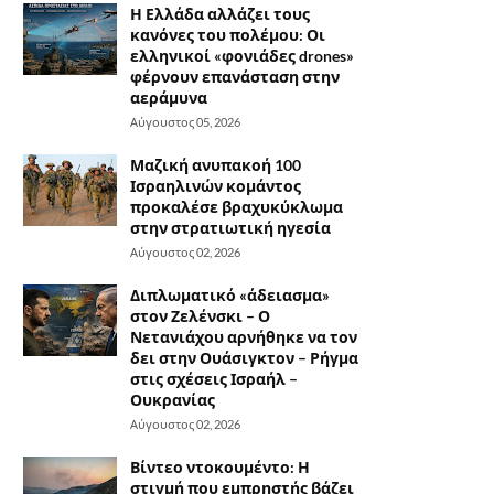
Η Ελλάδα αλλάζει τους
κανόνες του πολέμου: Οι
ελληνικοί «φονιάδες drones»
φέρνουν επανάσταση στην
αεράμυνα
Αύγουστος 05, 2026
Μαζική ανυπακοή 100
Ισραηλινών κομάντος
προκαλέσε βραχυκύκλωμα
στην στρατιωτική ηγεσία
Αύγουστος 02, 2026
Διπλωματικό «άδειασμα»
στον Ζελένσκι – Ο
Νετανιάχου αρνήθηκε να τον
δει στην Ουάσιγκτον – Ρήγμα
στις σχέσεις Ισραήλ –
Ουκρανίας
Αύγουστος 02, 2026
Βίντεο ντοκουμέντο: Η
στιγμή που εμπρηστής βάζει