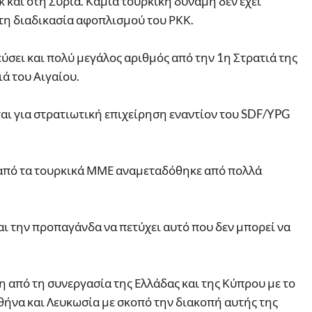
κ και στη Συρία. Καμία τουρκική δύναμη δεν έχει
τη διαδικασία αφοπλισμού του ΡΚΚ.
ύσει και πολύ μεγάλος αριθμός από την 1η Στρατιά της
ά του Αιγαίου.
εται για στρατιωτική επιχείρηση εναντίον του SDF/YPG
 από τα τουρκικά ΜΜΕ αναμεταδόθηκε από πολλά
και την προπαγάνδα να πετύχει αυτό που δεν μπορεί να
η από τη συνεργασία της Ελλάδας και της Κύπρου με το
Αθήνα και Λευκωσία με σκοπό την διακοπή αυτής της