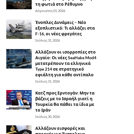
τη φωτιά στο Ρέθυμνο
Αύγουστος 01, 2026
Ένοπλες Δυνάμεις – Νέο
εξοπλιστικό: Τι αλλάζει στα
F-16, οι νέες φρεγάτες
Ιούλιος 31, 2026
Αλλάζουν οι ισορροπίες στο
Αιγαίο: Οι νέες SeaHake Mod4
μετατρέπουν τα ελληνικά
Type 214 σε στρατηγικό
εφιάλτη για κάθε αντίπαλο
Ιούλιος 31, 2026
Κατζ προς Ερντογάν: Μην τα
βάζεις με το Ισραήλ γιατί η
Τουρκία θα πάθει τα ίδια με
το Ιράν
Ιούλιος 30, 2026
Αλλάζουν εισφορές και
παροχές για Ένστολους