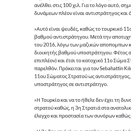
ανέλθει στις 100 χιλ. Για το λόγο αυτό, σ
δυνάμεων πλέον είναι αντιστράτηγος και 
»Αυτό είναι ψευδές, καθώς το τουρκικό 11
βαθμού αντιστράτηγου. Μετά την αποτυχη
του 2016, λόγω των μαζικών αποπομπων κ
διοικητής βαθμού υποστράτηγου. Φέτος σ
επιπλέον) και έτσι το κατοχικό 11ο Σώμα 
παρελθόν. Πρόκειται για τον Sebahattin Kı
11ου Σώματος Στρατού ως αντιστράτηγος, 
υποστράτηγος σε αντιστράτηγο.
»Η Τουρκία και να το ήθελε δεν έχει τη δ
στρατού καθώς, η 3η Στρατιά στα ανατολικά
έλεγχο και προστασία των συνόρων καθώς