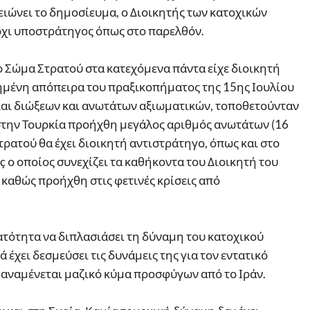
ημειώνει το δημοσίευμα, ο Διοικητής των κατοχικών
όχι υποστράτηγος όπως στο παρελθόν.
ο Σώμα Στρατού στα κατεχόμενα πάντα είχε διοικητή
μένη απόπειρα του πραξικοπήματος της 15ης Ιουλίου
αι διώξεων και ανωτάτων αξιωματικών, τοποθετούνταν
την Τουρκία προήχθη μεγάλος αριθμός ανωτάτων (16
Στρατού θα έχει διοικητή αντιστράτηγο, όπως και στο
lıç ο οποίος συνεχίζει τα καθήκοντα του Διοικητή του
καθώς προήχθη στις φετινές κρίσεις από
υνατότητα να διπλασιάσει τη δύναμη του κατοχικού
 έχει δεσμεύσει τις δυνάμεις της για τον εντατικό
 αναμένεται μαζικό κύμα προσφύγων από το Ιράν.