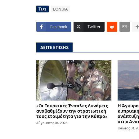
Tags
ΕΘΝΙΚΑ
Facebook
Twitter
ΔΕΙΤΕ ΕΠΙΣΗΣ
«Οι Τουρκικές Ένοπλες Δυνάμεις
Η Άγκυρα 
αναβαθμίζουν την στρατιωτική
κυπριακή 
τους ετοιμότητα για την Κύπρο»
ανάπτυξη
στην Ανα
Αύγουστος 04, 2026
Ιούλιος 31, 2