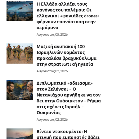
Η Ελλάδα αλλάζει τους
κανόνες του πολέμου: Οι
ελληνικοί «φονιάδες drones»
φέρνουν επανάσταση στην
αεράμυνα
Αύγουστος 05, 2026
Μαζική ανυπακοή 100
Ισραηλινών κομάντος
προκαλέσε βραχυκύκλωμα
στην στρατιωτική ηγεσία
Αύγουστος 02, 2026
Διπλωματικό «άδειασμα»
στον Ζελένσκι – Ο
Νετανιάχου αρνήθηκε να τον
δει στην Ουάσιγκτον – Ρήγμα
στις σχέσεις Ισραήλ –
Ουκρανίας
Αύγουστος 02, 2026
Βίντεο ντοκουμέντο: Η
στιγμή που εμπρηστής βάζει