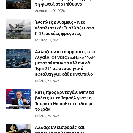
τη φωτιά στο Ρέθυμνο
Αύγουστος 01, 2026
Ένοπλες Δυνάμεις – Νέο
εξοπλιστικό: Τι αλλάζει στα
F-16, οι νέες φρεγάτες
Ιούλιος 31, 2026
Αλλάζουν οι ισορροπίες στο
Αιγαίο: Οι νέες SeaHake Mod4
μετατρέπουν τα ελληνικά
Type 214 σε στρατηγικό
εφιάλτη για κάθε αντίπαλο
Ιούλιος 31, 2026
Κατζ προς Ερντογάν: Μην τα
βάζεις με το Ισραήλ γιατί η
Τουρκία θα πάθει τα ίδια με
το Ιράν
Ιούλιος 30, 2026
Αλλάζουν εισφορές και
παροχές για Ένστολους