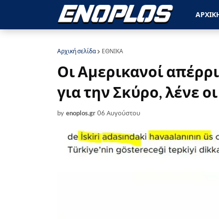
ΑΡΧΙΚ
Αρχική σελίδα
ΕΘΝΙΚΑ
Οι Αμερικανοί απέρρι
για την Σκύρο, λένε ο
by
enoplos.gr
06 Αυγούστου