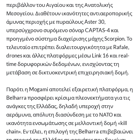
περιβάλλον του Αιγαίου και της Ανατολικής
Μεσογείου. Διαθέτουν ικανότητες αντιαεροπορικής
άμυνας περιοχής με πυραύλους Aster 30,
υπερσύγχρονο συρόμενο σόναρ CAPTAS-4 και
προηγμένο σύστημα διαχείρισης μάχης Scorpion. Το
τελευταίο επιτρέπει διαλειτουργικότητα με Rafale,
drones και άλλες πλατφόρμες μέσω Link 16 και real-
time δορυφορικών δεδομένων, ενισχύοντας τη
μετάβαση σε δικτυοκεντρική επιχειρησιακή δομή.
Παρότι η Mogami αποτελεί εξαιρετική πλατφόρμα, η
Belharra προσφέρει κρίσιμα πλεονεκτήματα για τις
ανάγκες της Ελλάδας, δηλαδή υπεροχή στην
αεράμυνα, απόλυτη διασύνδεση με το ΝΑΤΟ και
ικανότητα ενσωμάτωσης σε μελλοντική δομή «kill
chain». Εν τέλει, η επιλογή της Belharra επιβεβαιώνει
τη στροφή της Ελλάδας σε φρεγάτες που δεν είναι