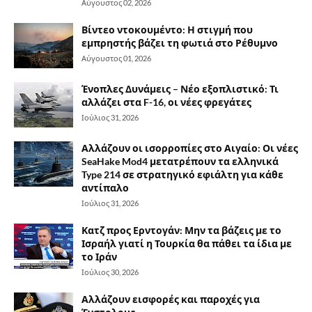
Αύγουστος 02, 2026
Βίντεο ντοκουμέντο: Η στιγμή που
εμπρηστής βάζει τη φωτιά στο Ρέθυμνο
Αύγουστος 01, 2026
Ένοπλες Δυνάμεις – Νέο εξοπλιστικό: Τι
αλλάζει στα F-16, οι νέες φρεγάτες
Ιούλιος 31, 2026
Αλλάζουν οι ισορροπίες στο Αιγαίο: Οι νέες
SeaHake Mod4 μετατρέπουν τα ελληνικά
Type 214 σε στρατηγικό εφιάλτη για κάθε
αντίπαλο
Ιούλιος 31, 2026
Κατζ προς Ερντογάν: Μην τα βάζεις με το
Ισραήλ γιατί η Τουρκία θα πάθει τα ίδια με
το Ιράν
Ιούλιος 30, 2026
Αλλάζουν εισφορές και παροχές για