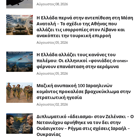
Αύγουστος 08, 2026
Η Ελλάδα περνά στην αντεπίθεση στη Μέση
Ανατολή – Το σχέδιο της Αθήνας που
αλλάζει τις ισορροπίες στον Λίβανο και
ανακόπτει την τουρκική επιρροή
Αύγουστος 05, 2026
Η Ελλάδα αλλάζει τους κανόνες του
πολέμου: Οι ελληνικοί «φονιάδες drones»
φέρνουν επανάσταση στην αεράμυνα
Αύγουστος 05, 2026
Μαζική ανυπακοή 100 Ισραηλινών
κομάντος προκαλέσε βραχυκύκλωμα στην
στρατιωτική ηγεσία
Αύγουστος 02, 2026
Διπλωματικό «άδειασμα» στον Ζελένσκι – Ο
Νετανιάχου αρνήθηκε να τον δει στην
Ουάσιγκτον – Ρήγμα στις σχέσεις Ισραήλ –
Ουκρανίας