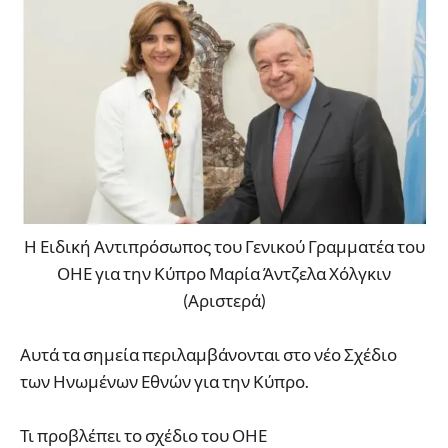
Η Ειδική Αντιπρόσωπος του Γενικού Γραμματέα του
ΟΗΕ για την Κύπρο Μαρία Άντζελα Χόλγκιν
(Αριστερά)
Αυτά τα σημεία περιλαμβάνονται στο νέο Σχέδιο
των Ηνωμένων Εθνών για την Κύπρο.
Τι προβλέπει το σχέδιο του ΟΗΕ