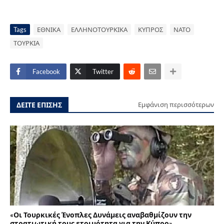
Tags
ΕΘΝΙΚΑ
ΕΛΛΗΝΟΤΟΥΡΚΙΚΑ
ΚΥΠΡΟΣ
ΝΑΤΟ
ΤΟΥΡΚΙΑ
Facebook
Twitter
ΔΕΙΤΕ ΕΠΙΣΗΣ
Εμφάνιση περισσότερων
«Οι Τουρκικές Ένοπλες Δυνάμεις αναβαθμίζουν την
στρατιωτική τους ετοιμότητα για την Κύπρο»