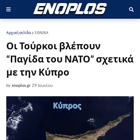
Αρχική σελίδα
ΕΘΝΙΚΑ
Οι Τούρκοι βλέπουν
“Παγίδα του ΝΑΤΟ” σχετικά
με την Κύπρο
by
enoplos.gr
29 Ιουνίου