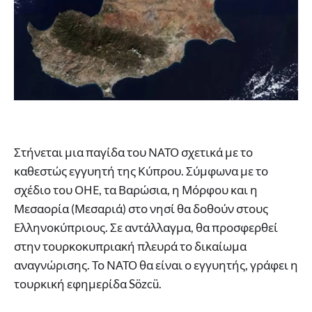
Στήνεται μια παγίδα του ΝΑΤΟ σχετικά με το
καθεστώς εγγυητή της Κύπρου. Σύμφωνα με το
σχέδιο του ΟΗΕ, τα Βαρώσια, η Μόρφου και η
Μεσαορία (Μεσαριά) στο νησί θα δοθούν στους
Ελληνοκύπριους. Σε αντάλλαγμα, θα προσφερθεί
στην τουρκοκυπριακή πλευρά το δικαίωμα
αναγνώρισης. Το ΝΑΤΟ θα είναι ο εγγυητής, γράφει η
τουρκική εφημερίδα Sözcü.