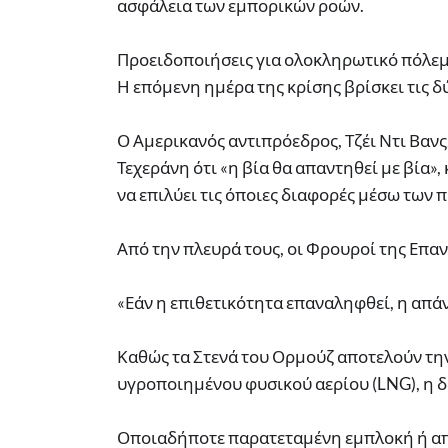
ασφάλεια των εμπορικών ροών.
Προειδοποιήσεις για ολοκληρωτικό πόλε
Η επόμενη ημέρα της κρίσης βρίσκει τις δ
Ο Αμερικανός αντιπρόεδρος, Τζέι Ντι Βαν
Τεχεράνη ότι «η βία θα απαντηθεί με βία»,
να επιλύει τις όποιες διαφορές μέσω των
Από την πλευρά τους, οι Φρουροί της Επ
«Εάν η επιθετικότητα επαναληφθεί, η απάν
Καθώς τα Στενά του Ορμούζ αποτελούν την
υγροποιημένου φυσικού αερίου (LNG), η 
Οποιαδήποτε παρατεταμένη εμπλοκή ή απ