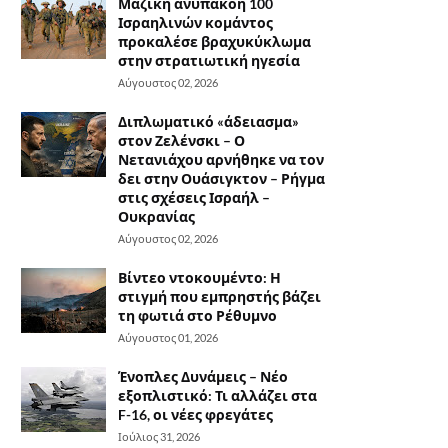
Μαζική ανυπακοή 100
Ισραηλινών κομάντος
προκαλέσε βραχυκύκλωμα
στην στρατιωτική ηγεσία
Αύγουστος 02, 2026
Διπλωματικό «άδειασμα»
στον Ζελένσκι – Ο
Νετανιάχου αρνήθηκε να τον
δει στην Ουάσιγκτον – Ρήγμα
στις σχέσεις Ισραήλ –
Ουκρανίας
Αύγουστος 02, 2026
Βίντεο ντοκουμέντο: Η
στιγμή που εμπρηστής βάζει
τη φωτιά στο Ρέθυμνο
Αύγουστος 01, 2026
Ένοπλες Δυνάμεις – Νέο
εξοπλιστικό: Τι αλλάζει στα
F-16, οι νέες φρεγάτες
Ιούλιος 31, 2026