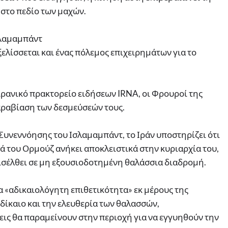
στο πεδίο των μαχών.
σλαμαμπάντ
ελίσσεται και ένας πόλεμος επιχειρημάτων για το
ρανικό πρακτορείο ειδήσεων IRNA, οι Φρουροί της
αραβίαση των δεσμεύσεών τους.
υνεννόησης του Ισλαμαμπάντ, το Ιράν υποστηρίζει ότι
ά του Ορμούζ ανήκει αποκλειστικά στην κυριαρχία του,
εισέλθει σε μη εξουσιοδοτημένη θαλάσσια διαδρομή.
 «αδικαιολόγητη επιθετικότητα» εκ μέρους της
 δίκαιο και την ελευθερία των θαλασσών,
εις θα παραμείνουν στην περιοχή για να εγγυηθούν την