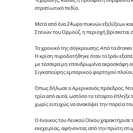
στρατιωτικό πεδίο.
Μετά από ένα 24ωρο πυκνών εξελίξεων κα
Στενών του Ορμούζ, η περιοχή βρίσκεται 
Το χρονικό της σύγκρουσης: Από τα drones
Η κρίση πυροδοτήθηκε όταν το Ιράν εξαπέ
με τέσσερα μη επανδρωμένα αεροσκάφη αυ
Σιγκαπούρης εμπορικού φορτηγού πλοίου «
Όπως δήλωσε ο Αμερικανός πρόεδρος, Ντό
τρία από αυτά, ωστόσο το τέταρτο έπληξε
χωρίς ευτυχώς να ανακόψει την πορεία του
Ο ένοικος του Λευκού Οίκου χαρακτήρισε 
εκεχειρίας, αφήνοντας από την πρώτη στ