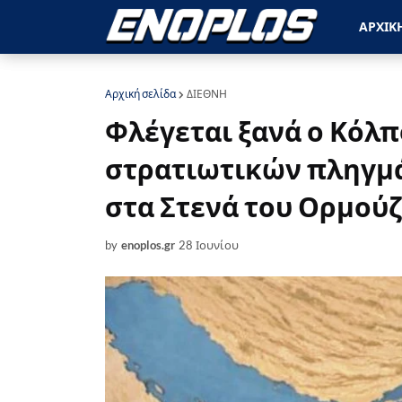
ΑΡΧΙΚ
Αρχική σελίδα
ΔΙΕΘΝΗ
Φλέγεται ξανά ο Κόλπ
στρατιωτικών πληγμά
στα Στενά του Ορμούζ
by
enoplos.gr
28 Ιουνίου