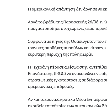
Η αμερικανική απάντηση δεν άργησε να ε
Αργά το βράδυ της Παρασκευής 26/06, η 
πραγματοποίησε στοχευμένες αεροπορικές
Σύμφωνα με πηγές της Ουάσινγκτον που επ
ιρανικές αποθήκες πυραύλων και drones, 
ευρύτερη περιοχή της πόλης Σιρίκ.
Η Τεχεράνη πέρασε αμέσως στην αντεπίθε
Επανάστασης (IRGC) να ανακοινώνει νωρίς
στρατιωτικές εγκαταστάσεις σε διάφορα σ
αμερικανικές επιδρομές.
Αν και τα ιρανικά κρατικά Μέσα Ενημέρωση
ακριβείς τοποθεσίες των αμερικανικών βά