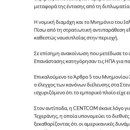
μεταφορά της έντασης από τη διπλωματία 
Η νομική διαμάχη και το Μνημόνιο του Ι
Πίσω από τη στρατιωτική αντιπαράθεση εξ
καθεστώς ναυσιπλοΐας στην περιοχή.
Σε επίσημη ανακοίνωση που μετέδωσε το ι
Επανάστασης κατηγόρησαν τις ΗΠΑ για π
Επικαλούμενο το Άρθρο 5 του Μνημονίου Σ
ο έλεγχος των κανόνων διέλευσης στα Στεν
ισχυριζόμενο ότι το εμπορικό πλοίο είχε 
Στον αντίποδα, η CENTCOM έκανε λόγο για
Τεχεράνης, η οποία υπονομεύει το διεθνές
ξεκαθαρίζοντας ότι οι αμερικανικές δυνάμ