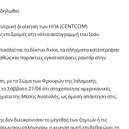
κδηλωθεί.
Κεντρική Διοίκηση των ΗΠΑ (CENTCOM)
 επιδρομές στη νότια ακτογραμμή του Ιράν.
ικαλείται το δίκτυο Axios, τα πλήγματα κατέστρεψαν
καθώς και παράκτιες εγκαταστάσεις ραντάρ στην
ση, με το Σώμα των Φρουρών της Ισλαμικής
 το Σάββατο 27/06 ότι στοχοποίησε αμερικανικές
ημεία της Μέσης Ανατολής, ως άμεση απάντηση στις
ς δεν διευκρίνισαν το μέγεθος των ζημιών ή τις
σεων που επλήγησαν, η κίνηση αυτή επιβεβαιώνει τη