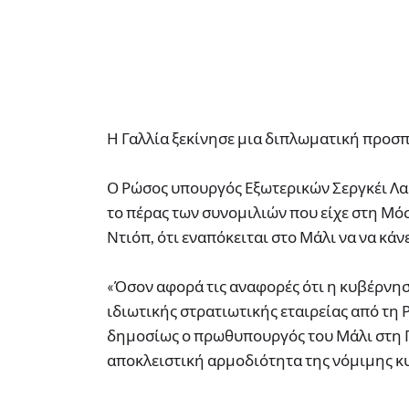
Η Γαλλία ξεκίνησε μια διπλωματική προσπά
Ο Ρώσος υπουργός Εξωτερικών Σεργκέι Λ
το πέρας των συνομιλιών που είχε στη Μό
Ντιόπ, ότι εναπόκειται στο Μάλι να να κάνε
«Όσον αφορά τις αναφορές ότι η κυβέρνηση
ιδιωτικής στρατιωτικής εταιρείας από τη
δημοσίως ο πρωθυπουργός του Μάλι στη Γ
αποκλειστική αρμοδιότητα της νόμιμης κ