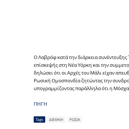
Ο Λαβρόφ κατά την διάρκεια συνέντευξης 
επίσκεψής στη Νέα Υόρκη και την συμμετο
δηλώσει ότι οι Αρχές του Μάλι είχαν απευ
Ρωσική Ομοσπονδία ζητώντας την συνδρο
υπογραμμίζοντας παράλληλα ότι η Μόσχα δ
ΠΗΓΗ
Tags
ΔΙΕΘΝΗ
ΡΩΣΙΑ