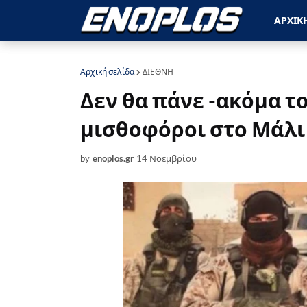
ΑΡΧΙΚ
Αρχική σελίδα
ΔΙΕΘΝΗ
Δεν θα πάνε -ακόμα τ
μισθοφόροι στο Μάλι
by
enoplos.gr
14 Νοεμβρίου