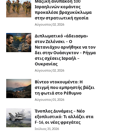
Μαζική ανυπακοή 100
Ισραηλινών κομάντος
προκαλέσε βραχυκύκλωμα
στην στρατιωτική ηγεσία
Αύγουστος 02, 2026
Διπλωματικό «άδειασμα»
στον Ζελένσκι – Ο
Νετανιάχου αρνήθηκε να τον
δει στην Ουάσιγκτον – Ρήγμα
στις σχέσεις Ισραήλ –
Ουκρανίας
Αύγουστος 02, 2026
Βίντεο ντοκουμέντο: Η
στιγμή που εμπρηστής βάζει
τη φωτιά στο Ρέθυμνο
Αύγουστος 01, 2026
Ένοπλες Δυνάμεις – Νέο
εξοπλιστικό: Τι αλλάζει στα
F-16, οι νέες φρεγάτες
Ιούλιος 31, 2026