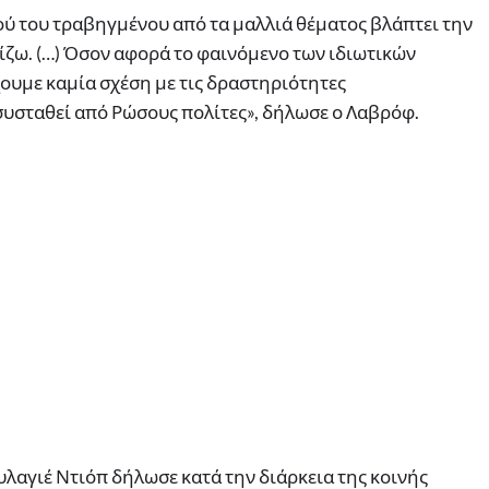
τού του τραβηγμένου από τα μαλλιά θέματος βλάπτει την
ίζω. (…) Όσον αφορά το φαινόμενο των ιδιωτικών
χουμε καμία σχέση με τις δραστηριότητες
υσταθεί από Ρώσους πολίτες», δήλωσε ο Λαβρόφ.
λαγιέ Ντιόπ δήλωσε κατά την διάρκεια της κοινής