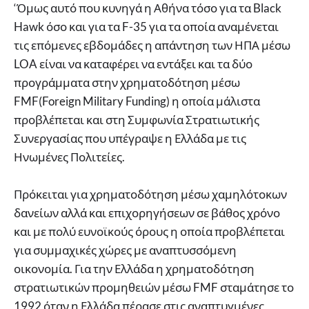
‘Όμως αυτό που κυνηγά η Αθήνα τόσο για τα Black
Hawk όσο και για τα F-35 για τα οποία αναμένεται
τις επόμενες εβδομάδες η απάντηση των ΗΠΑ μέσω
LOA είναι να καταφέρει να εντάξει και τα δύο
προγράμματα στην χρηματοδότηση μέσω
FMF(Foreign Military Funding) η οποία μάλιστα
προβλέπεται και στη Συμφωνία Στρατιωτικής
Συνεργασίας που υπέγραψε η Ελλάδα με τις
Ηνωμένες Πολιτείες.
Πρόκειται για χρηματοδότηση μέσω χαμηλότοκων
δανείων αλλά και επιχορηγήσεων σε βάθος χρόνο
και με πολύ ευνοϊκούς όρους η οποία προβλέπεται
για συμμαχικές χώρες με αναπτυσσόμενη
οικονομία. Για την Ελλάδα η χρηματοδότηση
στρατιωτικών προμηθειών μέσω FMF σταμάτησε το
1992 όταν η Ελλάδα πέρασε στις αναπτυγμένες