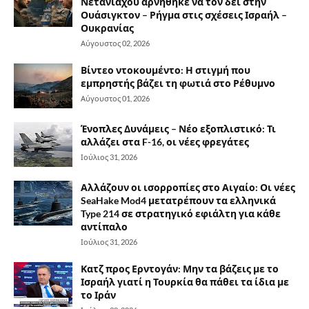
Νετανιάχου αρνήθηκε να τον δει στην
Ουάσιγκτον – Ρήγμα στις σχέσεις Ισραήλ –
Ουκρανίας
Αύγουστος 02, 2026
Βίντεο ντοκουμέντο: Η στιγμή που
εμπρηστής βάζει τη φωτιά στο Ρέθυμνο
Αύγουστος 01, 2026
Ένοπλες Δυνάμεις – Νέο εξοπλιστικό: Τι
αλλάζει στα F-16, οι νέες φρεγάτες
Ιούλιος 31, 2026
Αλλάζουν οι ισορροπίες στο Αιγαίο: Οι νέες
SeaHake Mod4 μετατρέπουν τα ελληνικά
Type 214 σε στρατηγικό εφιάλτη για κάθε
αντίπαλο
Ιούλιος 31, 2026
Κατζ προς Ερντογάν: Μην τα βάζεις με το
Ισραήλ γιατί η Τουρκία θα πάθει τα ίδια με
το Ιράν