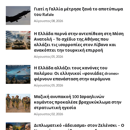
Γιατί η Γαλλία μέτρησε ξανά το αποτύπωμα
του Rafale
Αύγουστος 08, 2026
Η Ελλάδα περνά στην αντεπίθεση στη Μέση
Ανατολή – Το σχέδιο της Αθήνας που
αλλάζει τις ισορροπίες στον Λίβανο και
ανακόπτει την τουρκική επιρροή
Αύγουστος 05, 2026
Η Ελλάδα αλλάζει τους κανόνες του
πολέμου: Οι ελληνικοί «φονιάδες drones»
φέρνουν επανάσταση στην αεράμυνα
Αύγουστος 05, 2026
Μαζική ανυπακοή 100 Ισραηλινών
κομάντος προκαλέσε βραχυκύκλωμα στην
στρατιωτική ηγεσία
Αύγουστος 02, 2026
Διπλωματικό «άδειασμα» στον Ζελένσκι – Ο