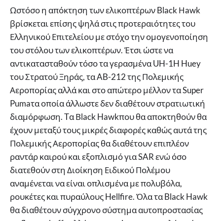
Ωστόσο η απόκτηση των ελικοπτέρων Black Ηawk
βρίσκεται επίσης ψηλά στις προτεραιότητες του
Ελληνικού Επιτελείου με στόχο την ομογενοποίηση
του στόλου των ελικοπτέρων. Έτσι ώστε να
αντικατασταθούν τόσο τα γερασμένα UH-1H Huey
του Στρατού Ξηράς, τα AB-212 της Πολεμικής
Αεροπορίας αλλά και στο απώτερο μέλλον τα Super
Pumaτα οποία άλλωστε δεν διαθέτουν στρατιωτική
διαμόρφωση. Tα Βlack Hawkπου θα αποκτηθούν θα
έχουν μεταξύ τους μικρές διαφορές καθώς αυτά της
Πολεμικής Αεροπορίας θα διαθέτουν επιπλέον
ραντάρ καιρού και εξοπλισμό για SAR ενώ όσο
διατεθούν στη Διοίκηση Ειδικού Πολέμου
αναμένεται να είναι οπλισμένα με πολυβόλα,
ρουκέτες και πυραύλους Hellfire. Όλα τα Black Hawk
θα διαθέτουν σύγχρονο σύστημα αυτοπροστασίας