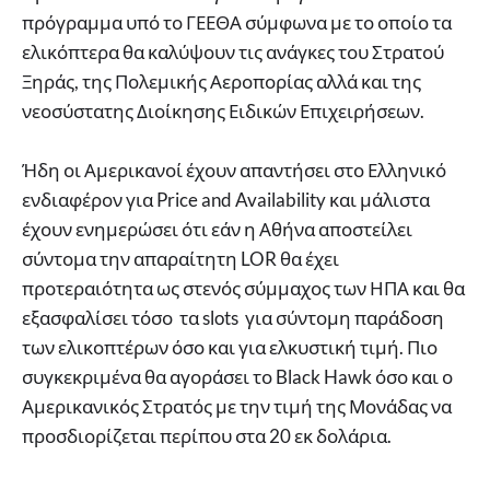
πρόγραμμα υπό το ΓΕΕΘΑ σύμφωνα με το οποίο τα
ελικόπτερα θα καλύψουν τις ανάγκες του Στρατού
Ξηράς, της Πολεμικής Αεροπορίας αλλά και της
νεοσύστατης Διοίκησης Ειδικών Επιχειρήσεων.
Ήδη οι Αμερικανοί έχουν απαντήσει στο Ελληνικό
ενδιαφέρον για Price and Availability και μάλιστα
έχουν ενημερώσει ότι εάν η Αθήνα αποστείλει
σύντομα την απαραίτητη LOR θα έχει
προτεραιότητα ως στενός σύμμαχος των ΗΠΑ και θα
εξασφαλίσει τόσο τα slots για σύντομη παράδοση
των ελικοπτέρων όσο και για ελκυστική τιμή. Πιο
συγκεκριμένα θα αγοράσει το Black Hawk όσο και ο
Αμερικανικός Στρατός με την τιμή της Μονάδας να
προσδιορίζεται περίπου στα 20 εκ δολάρια.