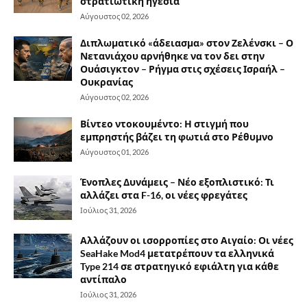
στρατιωτική ηγεσία
Αύγουστος 02, 2026
Διπλωματικό «άδειασμα» στον Ζελένσκι – Ο
Νετανιάχου αρνήθηκε να τον δει στην
Ουάσιγκτον – Ρήγμα στις σχέσεις Ισραήλ –
Ουκρανίας
Αύγουστος 02, 2026
Βίντεο ντοκουμέντο: Η στιγμή που
εμπρηστής βάζει τη φωτιά στο Ρέθυμνο
Αύγουστος 01, 2026
Ένοπλες Δυνάμεις – Νέο εξοπλιστικό: Τι
αλλάζει στα F-16, οι νέες φρεγάτες
Ιούλιος 31, 2026
Αλλάζουν οι ισορροπίες στο Αιγαίο: Οι νέες
SeaHake Mod4 μετατρέπουν τα ελληνικά
Type 214 σε στρατηγικό εφιάλτη για κάθε
αντίπαλο
Ιούλιος 31, 2026