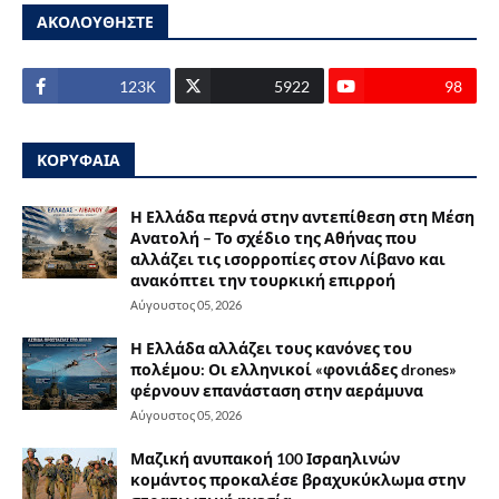
ΑΚΟΛΟΥΘΗΣΤΕ
123Κ
5922
98
ΚΟΡΥΦΑΙΑ
Η Ελλάδα περνά στην αντεπίθεση στη Μέση
Ανατολή – Το σχέδιο της Αθήνας που
αλλάζει τις ισορροπίες στον Λίβανο και
ανακόπτει την τουρκική επιρροή
Αύγουστος 05, 2026
Η Ελλάδα αλλάζει τους κανόνες του
πολέμου: Οι ελληνικοί «φονιάδες drones»
φέρνουν επανάσταση στην αεράμυνα
Αύγουστος 05, 2026
Μαζική ανυπακοή 100 Ισραηλινών
κομάντος προκαλέσε βραχυκύκλωμα στην