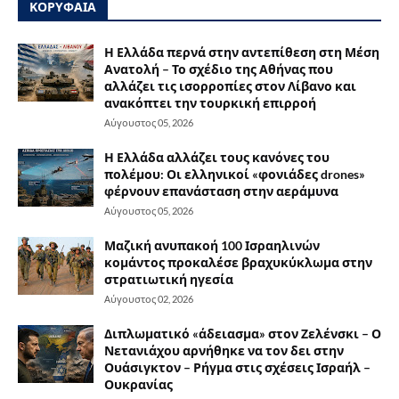
ΚΟΡΥΦΑΙΑ
Η Ελλάδα περνά στην αντεπίθεση στη Μέση
Ανατολή – Το σχέδιο της Αθήνας που
αλλάζει τις ισορροπίες στον Λίβανο και
ανακόπτει την τουρκική επιρροή
Αύγουστος 05, 2026
Η Ελλάδα αλλάζει τους κανόνες του
πολέμου: Οι ελληνικοί «φονιάδες drones»
φέρνουν επανάσταση στην αεράμυνα
Αύγουστος 05, 2026
Μαζική ανυπακοή 100 Ισραηλινών
κομάντος προκαλέσε βραχυκύκλωμα στην
στρατιωτική ηγεσία
Αύγουστος 02, 2026
Διπλωματικό «άδειασμα» στον Ζελένσκι – Ο
Νετανιάχου αρνήθηκε να τον δει στην
Ουάσιγκτον – Ρήγμα στις σχέσεις Ισραήλ –
Ουκρανίας