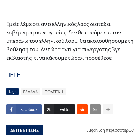
Εμείς λέμε ότι αν ο ελληνικός λαός διατάξει
κυβέρνηση συνεργασίας, δεν θεωρούμε εαυτόν
υπεράνω του ελληνικού λαού, θα ακολουθήσουμε τη
βούλησή του. Αν τώρα αντί για συνεργάτης βγει
εκβιαστής, τι να κάνουμε τώρα», προσέθεσε.
ΠΗΓΗ
Tags
ΕΛΛΑΔΑ
ΠΟΛΙΤΙΚΗ
Facebook
Twitter
ΔΕΙΤΕ ΕΠΙΣΗΣ
Εμφάνιση περισσότερων