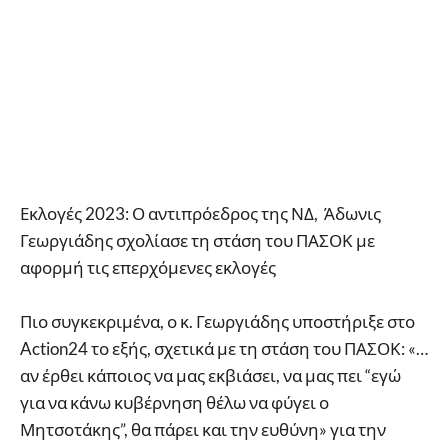
Εκλογές 2023: Ο αντιπρόεδρος της ΝΔ, Άδωνις
Γεωργιάδης σχολίασε τη στάση του ΠΑΣΟΚ με
αφορμή τις επερχόμενες εκλογές
Πιο συγκεκριμένα, ο κ. Γεωργιάδης υποστήριξε στο
Action24 το εξής, σχετικά με τη στάση του ΠΑΣΟΚ: «…
αν έρθει κάποιος να μας εκβιάσει, να μας πει “εγώ
για να κάνω κυβέρνηση θέλω να φύγει ο
Μητσοτάκης”, θα πάρει και την ευθύνη» για την