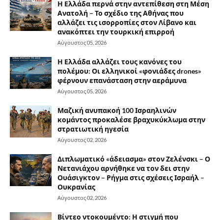
Η Ελλάδα περνά στην αντεπίθεση στη Μέση
Ανατολή – Το σχέδιο της Αθήνας που
αλλάζει τις ισορροπίες στον Λίβανο και
ανακόπτει την τουρκική επιρροή
Αύγουστος 05, 2026
Η Ελλάδα αλλάζει τους κανόνες του
πολέμου: Οι ελληνικοί «φονιάδες drones»
φέρνουν επανάσταση στην αεράμυνα
Αύγουστος 05, 2026
Μαζική ανυπακοή 100 Ισραηλινών
κομάντος προκαλέσε βραχυκύκλωμα στην
στρατιωτική ηγεσία
Αύγουστος 02, 2026
Διπλωματικό «άδειασμα» στον Ζελένσκι – Ο
Νετανιάχου αρνήθηκε να τον δει στην
Ουάσιγκτον – Ρήγμα στις σχέσεις Ισραήλ –
Ουκρανίας
Αύγουστος 02, 2026
Βίντεο ντοκουμέντο: Η στιγμή που