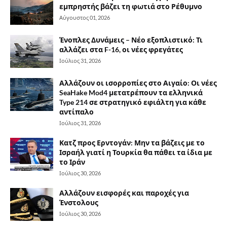
εμπρηστής βάζει τη φωτιά στο Ρέθυμνο
Αύγουστος 01, 2026
Ένοπλες Δυνάμεις – Νέο εξοπλιστικό: Τι
αλλάζει στα F-16, οι νέες φρεγάτες
Ιούλιος 31, 2026
Αλλάζουν οι ισορροπίες στο Αιγαίο: Οι νέες
SeaHake Mod4 μετατρέπουν τα ελληνικά
Type 214 σε στρατηγικό εφιάλτη για κάθε
αντίπαλο
Ιούλιος 31, 2026
Κατζ προς Ερντογάν: Μην τα βάζεις με το
Ισραήλ γιατί η Τουρκία θα πάθει τα ίδια με
το Ιράν
Ιούλιος 30, 2026
Αλλάζουν εισφορές και παροχές για
Ένστολους
Ιούλιος 30, 2026