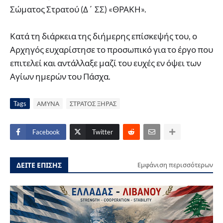
Σώματος Στρατού (Δ΄ ΣΣ) «ΘΡΑΚΗ».
Κατά τη διάρκεια της διήμερης επίσκεψής του, ο
Αρχηγός ευχαρίστησε το προσωπικό για το έργο που
επιτελεί και αντάλλαξε μαζί του ευχές εν όψει των
Αγίων ημερών του Πάσχα.
Tags
ΑΜΥΝΑ
ΣΤΡΑΤΟΣ ΞΗΡΑΣ
Facebook
Twitter
ΔΕΙΤΕ ΕΠΙΣΗΣ
Εμφάνιση περισσότερων