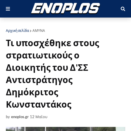
Αρχική σελίδα
ΑΜΥΝΑ
Τι υποσχέθηκε στους
στρατιωτικούς ο
Διοικητής του Δ'ΣΣ
Αντιστράτηγος
Δημόκριτος
Κωνσταντάκος
by
enoplos.gr
12 Μαΐου