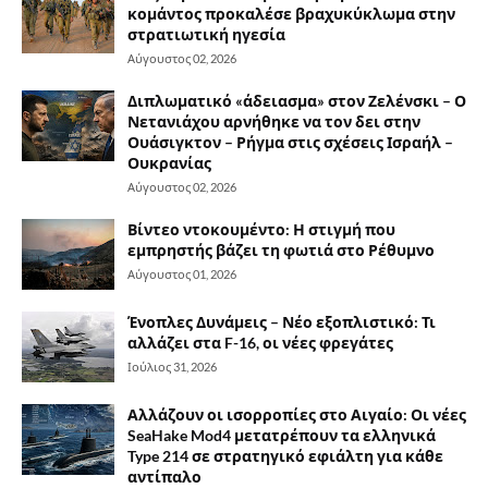
κομάντος προκαλέσε βραχυκύκλωμα στην
στρατιωτική ηγεσία
Αύγουστος 02, 2026
Διπλωματικό «άδειασμα» στον Ζελένσκι – Ο
Νετανιάχου αρνήθηκε να τον δει στην
Ουάσιγκτον – Ρήγμα στις σχέσεις Ισραήλ –
Ουκρανίας
Αύγουστος 02, 2026
Βίντεο ντοκουμέντο: Η στιγμή που
εμπρηστής βάζει τη φωτιά στο Ρέθυμνο
Αύγουστος 01, 2026
Ένοπλες Δυνάμεις – Νέο εξοπλιστικό: Τι
αλλάζει στα F-16, οι νέες φρεγάτες
Ιούλιος 31, 2026
Αλλάζουν οι ισορροπίες στο Αιγαίο: Οι νέες
SeaHake Mod4 μετατρέπουν τα ελληνικά
Type 214 σε στρατηγικό εφιάλτη για κάθε
αντίπαλο