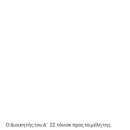
Ο Διοικητής του Δ΄ ΣΣ τόνισε προς τα μέλη της