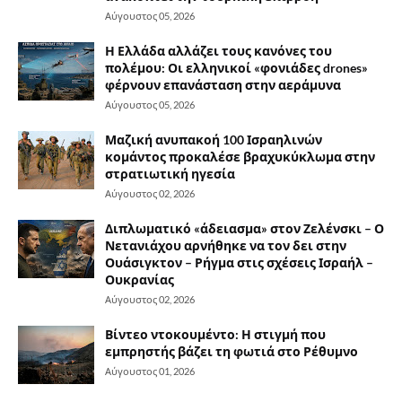
Αύγουστος 05, 2026
Η Ελλάδα αλλάζει τους κανόνες του
πολέμου: Οι ελληνικοί «φονιάδες drones»
φέρνουν επανάσταση στην αεράμυνα
Αύγουστος 05, 2026
Μαζική ανυπακοή 100 Ισραηλινών
κομάντος προκαλέσε βραχυκύκλωμα στην
στρατιωτική ηγεσία
Αύγουστος 02, 2026
Διπλωματικό «άδειασμα» στον Ζελένσκι – Ο
Νετανιάχου αρνήθηκε να τον δει στην
Ουάσιγκτον – Ρήγμα στις σχέσεις Ισραήλ –
Ουκρανίας
Αύγουστος 02, 2026
Βίντεο ντοκουμέντο: Η στιγμή που
εμπρηστής βάζει τη φωτιά στο Ρέθυμνο
Αύγουστος 01, 2026