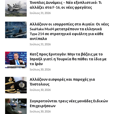
Ένοπλες Δυνάμεις – Νέο εξοπλιστικό: Τι
αλλάζει στα F-16, οι νέες φρεγάτες
Ιούλιος 31, 2026
Αλλάζουν οι ισορροπίες στο Αιγαίο: Οι νέες
SeaHake Mod4 μετατρέπουν τα ελληνικά
Type 214 σε στρατηγικό εφιάλτη για κάθε
αντίπαλο
Ιούλιος 31, 2026
Κατζ προς Ερντογάν: Μην τα βάζεις με το
Ισραήλ γιατί η Τουρκία θα πάθει τα ίδια με
το Ιράν
Ιούλιος 30, 2026
Αλλάζουν εισφορές και παροχές για
Ένστολους
Ιούλιος 30, 2026
Συγκροτούνται τρεις νέες μονάδες Ειδικών
Επιχειρήσεων
Ιούλιος 30, 2026