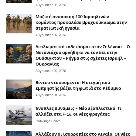
Αύγουστος 05, 2026
Μαζική ανυπακοή 100 Ισραηλινών
κομάντος προκαλέσε βραχυκύκλωμα στην
στρατιωτική ηγεσία
Αύγουστος 02, 2026
Διπλωματικό «άδειασμα» στον Ζελένσκι – Ο
Νετανιάχου αρνήθηκε να τον δει στην
Ουάσιγκτον – Ρήγμα στις σχέσεις Ισραήλ –
Ουκρανίας
Αύγουστος 02, 2026
Βίντεο ντοκουμέντο: Η στιγμή που
εμπρηστής βάζει τη φωτιά στο Ρέθυμνο
Αύγουστος 01, 2026
Ένοπλες Δυνάμεις – Νέο εξοπλιστικό: Τι
αλλάζει στα F-16, οι νέες φρεγάτες
Ιούλιος 31, 2026
Αλλάζουν οι ισορροπίες στο Αιγαίο: Οι νέες