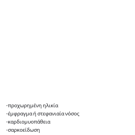
-προχωρημένη ηλικία
-έμφραγμα ή στεφανιαία νόσος
-καρδιομυοπάθεια
-σαρκοείδωση