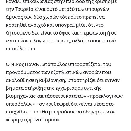
κανάλι επικοινωνίας στην περίοδο της κρίσης με
την Τουρκία είναι αυτό μεταξύ των υπουργών
άμυνας των δύο χωρών τότε αυτό πρέπει να
κρατηθεί ανοιχτό και υπογραμμίζει ότι «το
ζητούμενο δεν είναι το ύφος και η εμφάνιση ή οι
εντυπώσεις λόγω του ύφους, αλλά το ουσιαστικό
αποτέλεσμα».
Ο Νίκος Παναγιωτόπουλος υπερασπίζεται του
προγράμματος των εξοπλιστικών αγορών που
ακολούθησε η κυβέρνηση, υποστηρίζει ότι έγιναν
βήματα στήριξης της εγχώριας αμυντικής
βιομηχανίας και τάσσεται κατά των «προεκλογικών
υπερβολών» – αν και θεωρεί ότι «είναι μέσα στο
παιχνίδι» – που θα μπορούσαν να οδηγήσουν σε
«εκρήξεις φανατισμού».