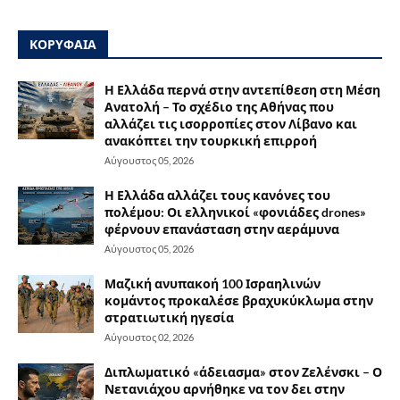
ΚΟΡΥΦΑΙΑ
Η Ελλάδα περνά στην αντεπίθεση στη Μέση
Ανατολή – Το σχέδιο της Αθήνας που
αλλάζει τις ισορροπίες στον Λίβανο και
ανακόπτει την τουρκική επιρροή
Αύγουστος 05, 2026
Η Ελλάδα αλλάζει τους κανόνες του
πολέμου: Οι ελληνικοί «φονιάδες drones»
φέρνουν επανάσταση στην αεράμυνα
Αύγουστος 05, 2026
Μαζική ανυπακοή 100 Ισραηλινών
κομάντος προκαλέσε βραχυκύκλωμα στην
στρατιωτική ηγεσία
Αύγουστος 02, 2026
Διπλωματικό «άδειασμα» στον Ζελένσκι – Ο
Νετανιάχου αρνήθηκε να τον δει στην