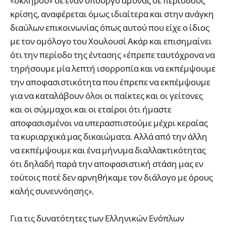
«σκληρού» σε έναν υπουργό άμυνας σε περιόδους
κρίσης, αναφέρεται όμως ιδιαίτερα και στην ανάγκη
διαύλων επικοινωνίας όπως αυτού που είχε ο ίδιος
με τον ομόλογο του Χουλουσί Ακάρ και επισημαίνει
ότι την περίοδο της έντασης «έπρεπε ταυτόχρονα να
τηρήσουμε μία λεπτή ισορροπία και να εκπέμψουμε
την αποφασιστικότητα που έπρεπε να εκπέμψουμε
για να καταλάβουν όλοι οι παίκτες και οι γείτονες
και οι σύμμαχοι και οι εταίροι ότι ήμαστε
αποφασισμένοι να υπερασπιστούμε μέχρι κεραίας
τα κυριαρχικά μας δικαιώματα. Αλλά από την άλλη
να εκπέμψουμε και ένα μήνυμα διαλλακτικότητας
ότι δηλαδή παρά την αποφασιστική στάση μας εν
τούτοις ποτέ δεν αρνηθήκαμε τον διάλογο με όρους
καλής συνεννόησης».
Για τις δυνατότητες των Ελληνικών Ενόπλων