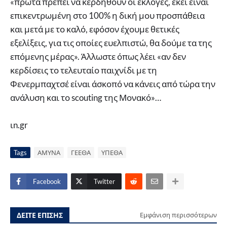
«πρώτα πρέπει να κερδηθούν οι εκλογές, εκεί είναι
επικεντρωμένη στο 100% η δική μου προσπάθεια
και μετά με το καλό, εφόσον έχουμε θετικές
εξελίξεις, για τις οποίες ευελπιστώ, θα δούμε τα της
επόμενης μέρας». Άλλωστε όπως λέει «αν δεν
κερδίσεις το τελευταίο παιχνίδι με τη
Φενερμπαχτσέ είναι άσκοπό να κάνεις από τώρα την
ανάλυση και το scouting της Μονακό»…
ιn.gr
Tags
ΑΜΥΝΑ
ΓΕΕΘΑ
ΥΠΕΘΑ
Facebook
Twitter
ΔΕΙΤΕ ΕΠΙΣΗΣ
Εμφάνιση περισσότερων