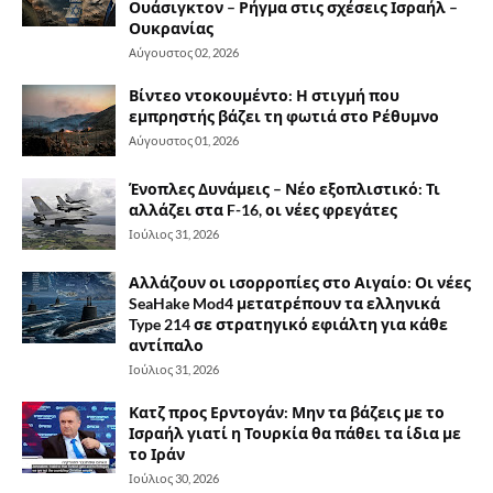
Ουάσιγκτον – Ρήγμα στις σχέσεις Ισραήλ –
Ουκρανίας
Αύγουστος 02, 2026
Βίντεο ντοκουμέντο: Η στιγμή που
εμπρηστής βάζει τη φωτιά στο Ρέθυμνο
Αύγουστος 01, 2026
Ένοπλες Δυνάμεις – Νέο εξοπλιστικό: Τι
αλλάζει στα F-16, οι νέες φρεγάτες
Ιούλιος 31, 2026
Αλλάζουν οι ισορροπίες στο Αιγαίο: Οι νέες
SeaHake Mod4 μετατρέπουν τα ελληνικά
Type 214 σε στρατηγικό εφιάλτη για κάθε
αντίπαλο
Ιούλιος 31, 2026
Κατζ προς Ερντογάν: Μην τα βάζεις με το
Ισραήλ γιατί η Τουρκία θα πάθει τα ίδια με
το Ιράν
Ιούλιος 30, 2026